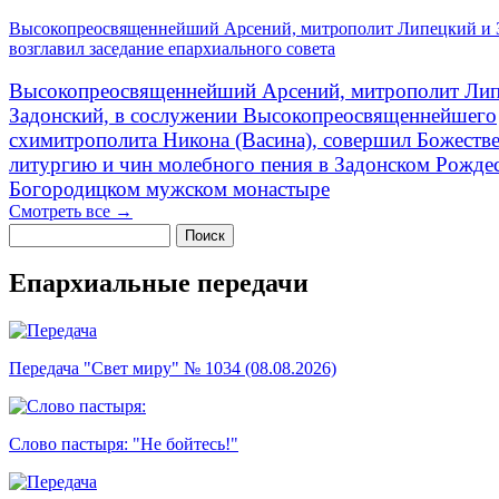
Высокопреосвященнейший Арсений, митрополит Липецкий и 
возглавил заседание епархиального совета
Высокопреосвященнейший Арсений, митрополит Лип
Задонский, в сослужении Высокопреосвященнейшего
схимитрополита Никона (Васина), совершил Божеств
литургию и чин молебного пения в Задонском Рожде
Богородицком мужском монастыре
Смотреть все →
Поиск
Форма поиска
Епархиальные передачи
Передача "Свет миру" № 1034 (08.08.2026)
Слово пастыря: "Не бойтесь!"