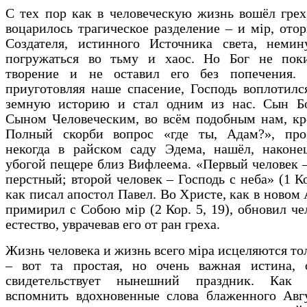
С тех пор как в человеческую жизнь вошёл грех
воцарилось трагическое разделение – и мiр, ото
Создателя, истинного Источника света, немин
погружаться во тьму и хаос. Но Бог не пок
творение и не оставил его без попечения. 
приуготовляя наше спасение, Господь воплотилс
земную историю и стал одним из нас. Сын Б
Сыном Человеческим, во всём подобным нам, кр
Полный скорби вопрос «где ты, Адам?», про
некогда в райском саду Эдема, нашёл, наконец
убогой пещере близ Вифлеема. «Первый человек –
перстный; второй человек – Господь с неба» (1 Ко
как писал апостол Павел. Во Христе, как в новом 
примирил с Собою мiр (2 Кор. 5, 19), обновил че
естество, уврачевав его от ран греха.
Жизнь человека и жизнь всего мiра исцеляются тол
– вот та простая, но очень важная истина, 
свидетельствует нынешний праздник. Как 
вспомнить вдохновенные слова блаженного Авгу