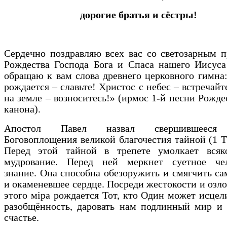
дорогие братья и сёстры!
Сердечно поздравляю всех вас со светозарным 
Рождества Господа Бога и Спаса нашего Иисуса
обращаю к вам слова древнего церковного гимна
рождается – славьте! Христос с небес – встречайт
на земле – возноситесь!» (ирмос 1-й песни Рожде
канона).
Апостол Павел назвал свершившееся 
Боговоплощения великой благочестия тайной (1 Ти
Перед этой тайной в трепете умолкает всяк
мудрование. Перед ней меркнет суетное чел
знание. Она способна обезоружить и смягчить са
и окаменевшее сердце. Посреди жестокости и озл
этого мiра рождается Тот, кто Один может исце
разобщённость, даровать нам подлинный мир и 
счастье.