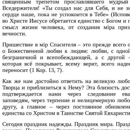
священным трепетом прославлявшего мудры
Вседержителя! «Ты создал нас для Себя, и не з
сердце наше, пока не успокоится в Тебе» (Испов
во Христе Иисусе обретается единство с Богом и
смысл жизни человека, от создания мiра приз
вечности.
Пришествие в мiр Спасителя – это прежде всего 
о Божественной любви к людям: любви, с одной
безграничной и всепобеждающей, а с другой –
которая всё покрывает, всему верит, всего наде
переносит (1 Кор. 13, 7).
Как же нам достойно ответить на великую любо
Творца и приблизиться к Нему? Эта близость дос
подтверждается нами через следование ева
заповедям, через терпение и нелицемерную любо
другу, а главное – через постоянное обновлен
единства со Христом в Таинстве Святой Евхаристи
Сегодня праздник надежды. Праздник мира. Праз