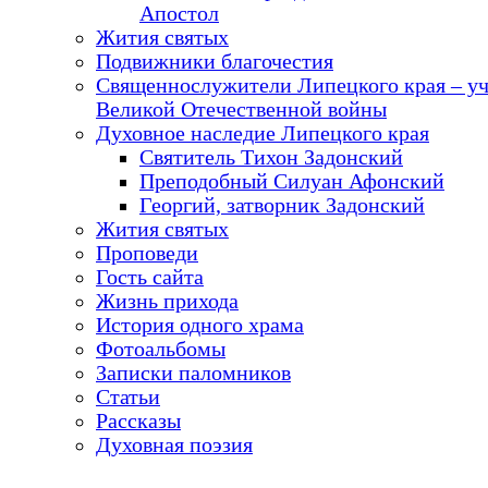
Апостол
Жития святых
Подвижники благочестия
Священнослужители Липецкого края – у
Великой Отечественной войны
Духовное наследие Липецкого края
Святитель Тихон Задонский
Преподобный Силуан Афонский
Георгий, затворник Задонский
Жития святых
Проповеди
Гость сайта
Жизнь прихода
История одного храма
Фотоальбомы
Записки паломников
Статьи
Рассказы
Духовная поэзия