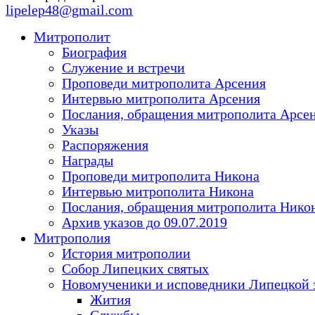
lipelep48@gmail.com
Митрополит
Биография
Служение и встречи
Проповеди митрополита Арсения
Интервью митрополита Арсения
Послания, обращения митрополита Арсе
Указы
Распоряжения
Награды
Проповеди митрополита Никона
Интервью митрополита Никона
Послания, обращения митрополита Нико
Архив указов до 09.07.2019
Митрополия
История митрополии
Собор Липецких святых
Новомученики и исповедники Липецкой 
Жития