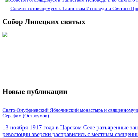
Советы готовящемуся к Таинствам Исповеди и Святого П
Собор Липецких святых
Новые публикации
Свято-Онуфриевский Яблочинский монастырь и священномуч
Серафим (Остроумов)
13 ноября 1917 года в Царском Селе разъяренные за
революции зверски расправились с местным священ