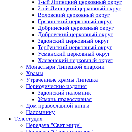
1-ый Липецкий церковный округ
2-ой Липецкий церковный округ
Воловский церковный округ
Грязинский церковный округ
Добринский церковный округ
Добровский церковный округ
Задонский церковный округ
Тербунский церковный округ
Усманский церковный округ
Хлевенский церковный округ
Монастыри Липецкой епархии
Храмы
Утраченные храмы Липецка
Периодические издания
Задонский паломник
Усмань православная
Дом православной книги
Паломнику
Телестудия
Передача "Свет миру"
Передача "Слово пастыря"