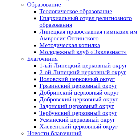
Образование
Теологическое образование
Епархиальный отдел религиозного
образования
Липецкая православная гимназия им.
Амвросия Оптинского
Методическая копилка
Молодежный клуб «Экклезиаст»
Благочиния
1-ый Липецкий церковный округ
2-ой Липецкий церковный округ
Воловский церковный округ
Грязинский церковный округ
Добринский церковный округ
Добровский церковный округ
Задонский церковный округ
Тербунский церковный округ
Усманский церковный округ
Хлевенский церковный округ
Новости благочиний