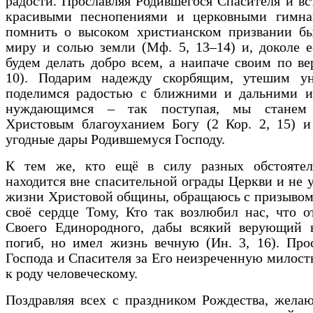
радости. Прославляя Родившегося Спасителя и вс
красивыми песнопениями и церковными гимна
помнить о высоком христианском призвании бы
миру и солью земли (Мф. 5, 13–14) и, доколе е
будем делать добро всем, а наипаче своим по вер
10). Подарим надежду скорбящим, утешим у
поделимся радостью с ближними и дальними 
нуждающимся – так поступая, мы станем 
Христовым благоуханием Богу (2 Кор. 2, 15) и
угодные дары Родившемуся Господу.
К тем же, кто ещё в силу разных обстоятел
находится вне спасительной ограды Церкви и не у
жизни Христовой общины, обращаюсь с призывом
своё сердце Тому, Кто так возлюбил нас, что 
Своего Единородного, дабы всякий верующий 
погиб, но имел жизнь вечную (Ин. 3, 16). Про
Господа и Спасителя за Его неизреченную милост
к роду человеческому.
Поздравляя всех с праздником Рождества, жела