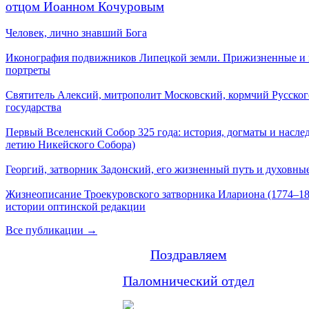
отцом Иоанном Кочуровым
Человек, лично знавший Бога
Иконография подвижников Липецкой земли. Прижизненные и
портреты
Святитель Алексий, митрополит Московский, кормчий Русског
государства
Первый Вселенский Собор 325 года: история, догматы и наслед
летию Никейского Собора)
Георгий, затворник Задонский, его жизненный путь и духовные
Жизнеописание Троекуровского затворника Илариона (1774–18
истории оптинской редакции
Все публикации →
Поздравляем
Паломнический отдел