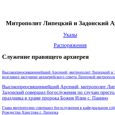
Митрополит Липецкий и Задонский А
Указы
Распоряжения
Служение правящего архиерея
Высокопреосвященнейший Арсений, митрополит Липецкий и 
возглавил заседание архиерейского совета Липецкой митропол
Высокопреосвященнейший Арсений, митрополит Лип
Задонский совершил богослужения по случаю престо
праздника в храме пророка Божия Илии с. Панино
Глава митрополии совершил богослужения в кафедральном соб
Рождества Христова г. Липецка