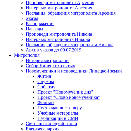
Проповеди митрополита Арсения
Интервью митрополита Арсения
Послания, обращения митрополита Арсения
Указы
Распоряжения
Награды
Проповеди митрополита Никона
Интервью митрополита Никона
Послания, обращения митрополита Никона
Архив указов до 09.07.2019
Митрополия
История митрополии
Собор Липецких святых
Новомученики и исповедники Липецкой земли
Жития
Службы
События
Проект "Новомученик дня"
Проект "Слово новомученика"
Фильмы
Пострадавшие за веру
Учебные материалы
Публикации в СМИ
Святыни липецкой земли
Елецкая епархия