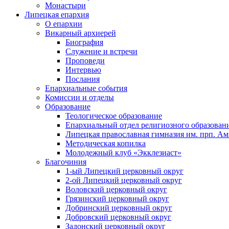
Монастыри
Липецкая епархия
О епархии
Викарный архиерей
Биография
Служение и встречи
Проповеди
Интервью
Послания
Епархиальные события
Комиссии и отделы
Образование
Теологическое образование
Епархиальный отдел религиозного образован
Липецкая православная гимназия им. прп. А
Методическая копилка
Молодежный клуб «Экклезиаст»
Благочиния
1-ый Липецкий церковный округ
2-ой Липецкий церковный округ
Воловский церковный округ
Грязинский церковный округ
Добринский церковный округ
Добровский церковный округ
Задонский церковный округ