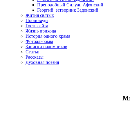
Преподобный Силуан Афонский
Георгий, затворник Задонский
Жития святых
Проповеди
Гость сайта
Жизнь прихода
История одного храма
Фотоальбомы
Записки паломников
Статьи
Рассказы
Духовная поэзия
Ми