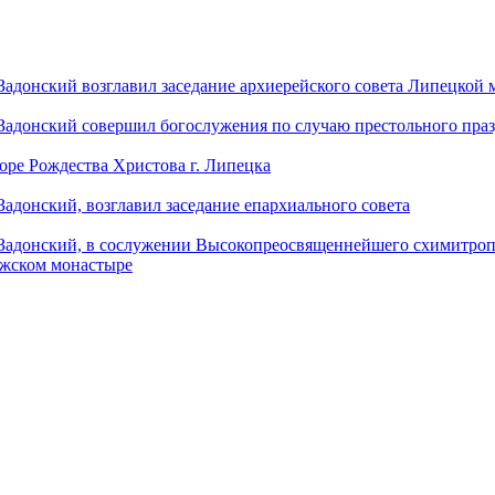
донский возглавил заседание архиерейского совета Липецкой
донский совершил богослужения по случаю престольного праз
оре Рождества Христова г. Липецка
донский, возглавил заседание епархиального совета
адонский, в сослужении Высокопреосвященнейшего схимитропо
ужском монастыре