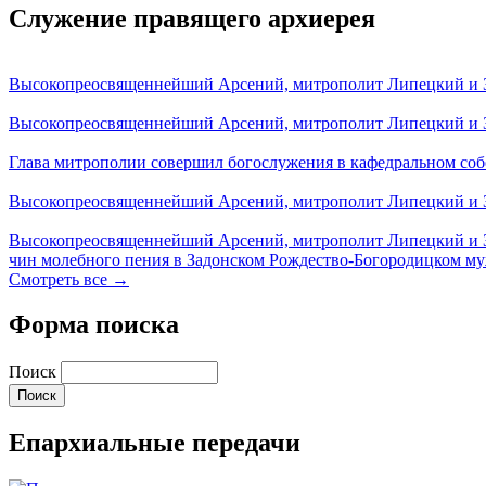
Служение правящего архиерея
Высокопреосвященнейший Арсений, митрополит Липецкий и За
Высокопреосвященнейший Арсений, митрополит Липецкий и За
Глава митрополии совершил богослужения в кафедральном соб
Высокопреосвященнейший Арсений, митрополит Липецкий и За
Высокопреосвященнейший Арсений, митрополит Липецкий и З
чин молебного пения в Задонском Рождество-Богородицком м
Смотреть все →
Форма поиска
Поиск
Епархиальные передачи