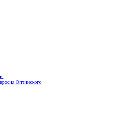
ия
мвросия Оптинского