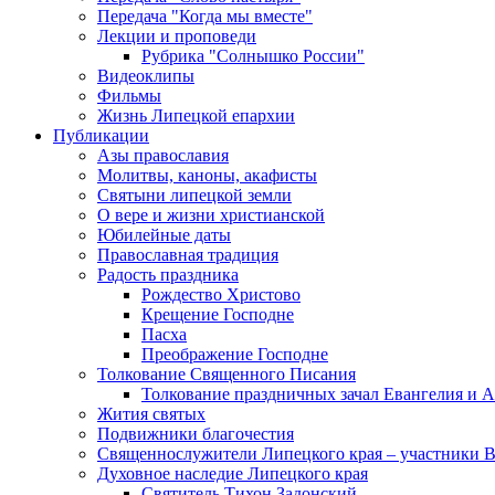
Передача "Когда мы вместе"
Лекции и проповеди
Рубрика "Солнышко России"
Видеоклипы
Фильмы
Жизнь Липецкой епархии
Публикации
Азы православия
Молитвы, каноны, акафисты
Святыни липецкой земли
О вере и жизни христианской
Юбилейные даты
Православная традиция
Радость праздника
Рождество Христово
Крещение Господне
Пасха
Преображение Господне
Толкование Священного Писания
Толкование праздничных зачал Евангелия и 
Жития святых
Подвижники благочестия
Священнослужители Липецкого края – участники 
Духовное наследие Липецкого края
Святитель Тихон Задонский