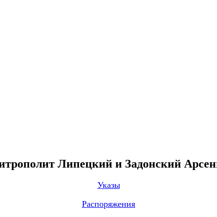
трополит Липецкий и Задонский Арсе
Указы
Распоряжения