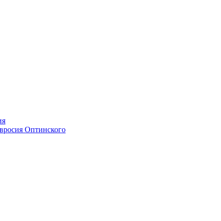
ия
мвросия Оптинского