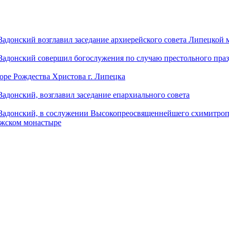
донский возглавил заседание архиерейского совета Липецкой
донский совершил богослужения по случаю престольного праз
оре Рождества Христова г. Липецка
донский, возглавил заседание епархиального совета
адонский, в сослужении Высокопреосвященнейшего схимитропо
ужском монастыре