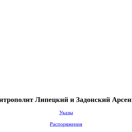
трополит Липецкий и Задонский Арсе
Указы
Распоряжения