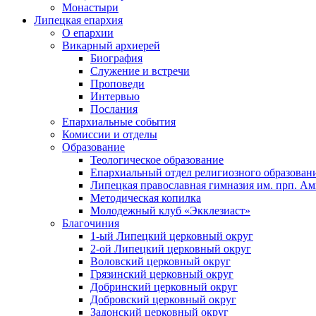
Монастыри
Липецкая епархия
О епархии
Викарный архиерей
Биография
Служение и встречи
Проповеди
Интервью
Послания
Епархиальные события
Комиссии и отделы
Образование
Теологическое образование
Епархиальный отдел религиозного образован
Липецкая православная гимназия им. прп. А
Методическая копилка
Молодежный клуб «Экклезиаст»
Благочиния
1-ый Липецкий церковный округ
2-ой Липецкий церковный округ
Воловский церковный округ
Грязинский церковный округ
Добринский церковный округ
Добровский церковный округ
Задонский церковный округ