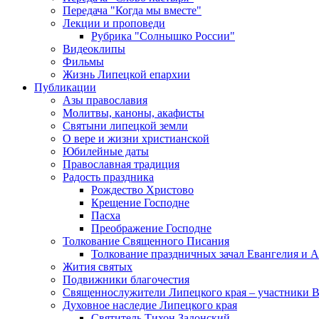
Передача "Когда мы вместе"
Лекции и проповеди
Рубрика "Солнышко России"
Видеоклипы
Фильмы
Жизнь Липецкой епархии
Публикации
Азы православия
Молитвы, каноны, акафисты
Святыни липецкой земли
О вере и жизни христианской
Юбилейные даты
Православная традиция
Радость праздника
Рождество Христово
Крещение Господне
Пасха
Преображение Господне
Толкование Священного Писания
Толкование праздничных зачал Евангелия и 
Жития святых
Подвижники благочестия
Священнослужители Липецкого края – участники 
Духовное наследие Липецкого края
Святитель Тихон Задонский