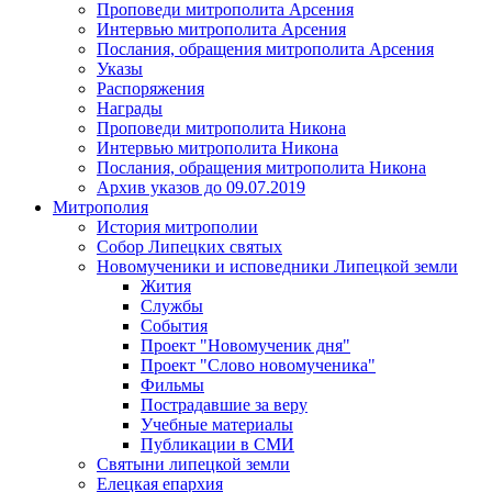
Проповеди митрополита Арсения
Интервью митрополита Арсения
Послания, обращения митрополита Арсения
Указы
Распоряжения
Награды
Проповеди митрополита Никона
Интервью митрополита Никона
Послания, обращения митрополита Никона
Архив указов до 09.07.2019
Митрополия
История митрополии
Собор Липецких святых
Новомученики и исповедники Липецкой земли
Жития
Службы
События
Проект "Новомученик дня"
Проект "Слово новомученика"
Фильмы
Пострадавшие за веру
Учебные материалы
Публикации в СМИ
Святыни липецкой земли
Елецкая епархия