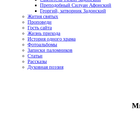
Преподобный Силуан Афонский
Георгий, затворник Задонский
Жития святых
Проповеди
Гость сайта
Жизнь прихода
История одного храма
Фотоальбомы
Записки паломников
Статьи
Рассказы
Духовная поэзия
Ми