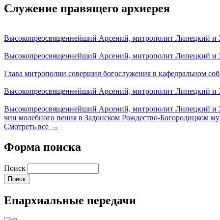
Служение правящего архиерея
Высокопреосвященнейший Арсений, митрополит Липецкий и За
Высокопреосвященнейший Арсений, митрополит Липецкий и За
Глава митрополии совершил богослужения в кафедральном соб
Высокопреосвященнейший Арсений, митрополит Липецкий и За
Высокопреосвященнейший Арсений, митрополит Липецкий и З
чин молебного пения в Задонском Рождество-Богородицком м
Смотреть все →
Форма поиска
Поиск
Епархиальные передачи