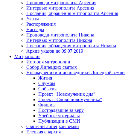
Проповеди митрополита Арсения
Интервью митрополита Арсения
Послания, обращения митрополита Арсения
Указы
Распоряжения
Награды
Проповеди митрополита Никона
Интервью митрополита Никона
Послания, обращения митрополита Никона
Архив указов до 09.07.2019
Митрополия
История митрополии
Собор Липецких святых
Новомученики и исповедники Липецкой земли
Жития
Службы
События
Проект "Новомученик дня"
Проект "Слово новомученика"
Фильмы
Пострадавшие за веру
Учебные материалы
Публикации в СМИ
Святыни липецкой земли
Елецкая епархия