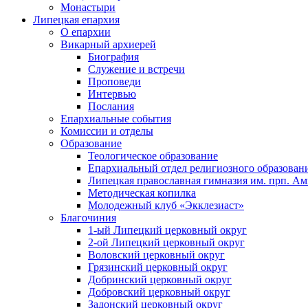
Монастыри
Липецкая епархия
О епархии
Викарный архиерей
Биография
Служение и встречи
Проповеди
Интервью
Послания
Епархиальные события
Комиссии и отделы
Образование
Теологическое образование
Епархиальный отдел религиозного образован
Липецкая православная гимназия им. прп. А
Методическая копилка
Молодежный клуб «Экклезиаст»
Благочиния
1-ый Липецкий церковный округ
2-ой Липецкий церковный округ
Воловский церковный округ
Грязинский церковный округ
Добринский церковный округ
Добровский церковный округ
Задонский церковный округ