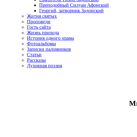
Преподобный Силуан Афонский
Георгий, затворник Задонский
Жития святых
Проповеди
Гость сайта
Жизнь прихода
История одного храма
Фотоальбомы
Записки паломников
Статьи
Рассказы
Духовная поэзия
Ми