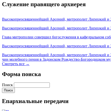
Служение правящего архиерея
Высокопреосвященнейший Арсений, митрополит Липецкий и За
Высокопреосвященнейший Арсений, митрополит Липецкий и За
Глава митрополии совершил богослужения в кафедральном соб
Высокопреосвященнейший Арсений, митрополит Липецкий и За
Высокопреосвященнейший Арсений, митрополит Липецкий и З
чин молебного пения в Задонском Рождество-Богородицком м
Смотреть все →
Форма поиска
Поиск
Епархиальные передачи