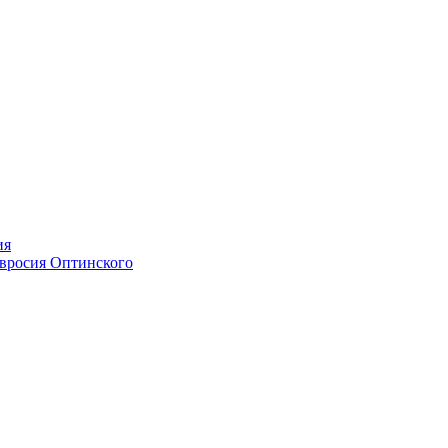
ия
мвросия Оптинского