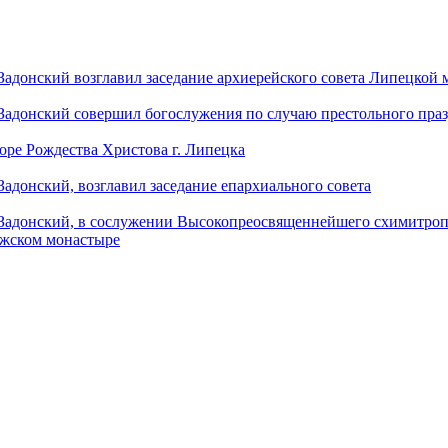
донский возглавил заседание архиерейского совета Липецкой
донский совершил богослужения по случаю престольного праз
оре Рождества Христова г. Липецка
донский, возглавил заседание епархиального совета
адонский, в сослужении Высокопреосвященнейшего схимитропо
ужском монастыре