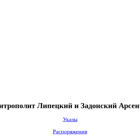
трополит Липецкий и Задонский Арсе
Указы
Распоряжения