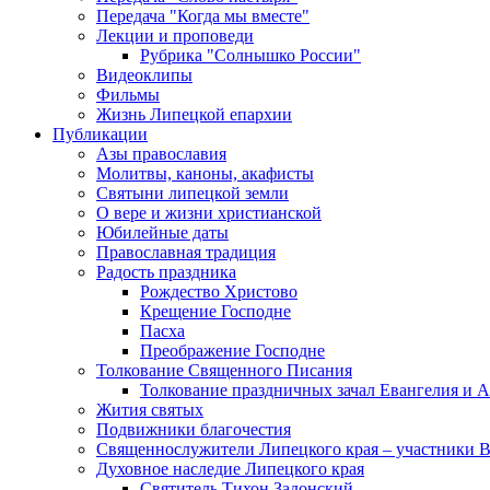
Передача "Когда мы вместе"
Лекции и проповеди
Рубрика "Солнышко России"
Видеоклипы
Фильмы
Жизнь Липецкой епархии
Публикации
Азы православия
Молитвы, каноны, акафисты
Святыни липецкой земли
О вере и жизни христианской
Юбилейные даты
Православная традиция
Радость праздника
Рождество Христово
Крещение Господне
Пасха
Преображение Господне
Толкование Священного Писания
Толкование праздничных зачал Евангелия и 
Жития святых
Подвижники благочестия
Священнослужители Липецкого края – участники 
Духовное наследие Липецкого края
Святитель Тихон Задонский