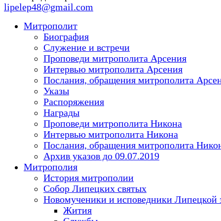
lipelep48@gmail.com
Митрополит
Биография
Служение и встречи
Проповеди митрополита Арсения
Интервью митрополита Арсения
Послания, обращения митрополита Арсе
Указы
Распоряжения
Награды
Проповеди митрополита Никона
Интервью митрополита Никона
Послания, обращения митрополита Нико
Архив указов до 09.07.2019
Митрополия
История митрополии
Собор Липецких святых
Новомученики и исповедники Липецкой 
Жития