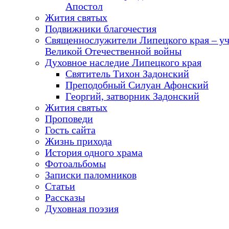
Апостол
Жития святых
Подвижники благочестия
Священнослужители Липецкого края – у
Великой Отечественной войны
Духовное наследие Липецкого края
Святитель Тихон Задонский
Преподобный Силуан Афонский
Георгий, затворник Задонский
Жития святых
Проповеди
Гость сайта
Жизнь прихода
История одного храма
Фотоальбомы
Записки паломников
Статьи
Рассказы
Духовная поэзия