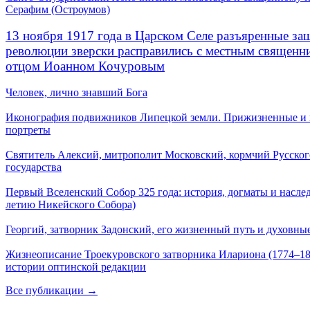
Серафим (Остроумов)
13 ноября 1917 года в Царском Селе разъяренные за
революции зверски расправились с местным священ
отцом Иоанном Кочуровым
Человек, лично знавший Бога
Иконография подвижников Липецкой земли. Прижизненные и
портреты
Святитель Алексий, митрополит Московский, кормчий Русског
государства
Первый Вселенский Собор 325 года: история, догматы и наслед
летию Никейского Собора)
Георгий, затворник Задонский, его жизненный путь и духовные
Жизнеописание Троекуровского затворника Илариона (1774–18
истории оптинской редакции
Все публикации →