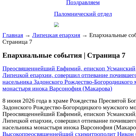
Поздравляем
Паломнический отдел
Главная
→
Липецкая епархия
→
Епархиальные соб
Страница 7
Епархиальные события | Страница 7
Преосвященнейший Евфимий, епископ Усманский,
Липецкой епархии, совершил отпевание почившег
насельника Задонского Рождество-Богородицкого
монастыря инока Варсонофия (Макарова)
8 июня 2026 года в храме Рождества Пресвятой Б
Задонского Рождество-Богородицкого мужского м
Преосвященнейший Евфимий, епископ Усманский,
Липецкой епархии, совершил отпевание почившег
насельника монастыря инока Варсонофия (Макаро
Высокопреосвященнейший схимитрополит Никон 