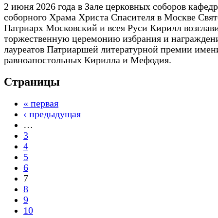
2 июня 2026 года в Зале церковных соборов кафед
соборного Храма Христа Спасителя в Москве Свя
Патриарх Московский и всея Руси Кирилл возглав
торжественную церемонию избрания и награжден
лауреатов Патриаршей литературной премии имен
равноапостольных Кирилла и Мефодия.
Страницы
« первая
‹ предыдущая
…
3
4
5
6
7
8
9
10