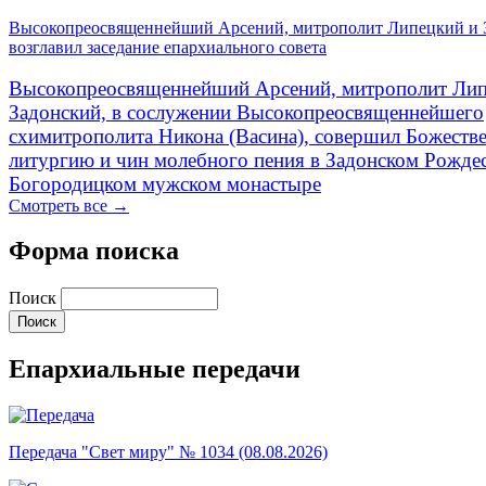
Высокопреосвященнейший Арсений, митрополит Липецкий и 
возглавил заседание епархиального совета
Высокопреосвященнейший Арсений, митрополит Лип
Задонский, в сослужении Высокопреосвященнейшего
схимитрополита Никона (Васина), совершил Божеств
литургию и чин молебного пения в Задонском Рожде
Богородицком мужском монастыре
Смотреть все →
Форма поиска
Поиск
Епархиальные передачи
Передача "Свет миру" № 1034 (08.08.2026)