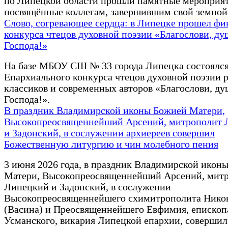
по Липецкой области прошли памятные мероприят
посвящённые коллегам, завершившим свой земной
Слово, согревающее сердца: в Липецке прошел фи
конкурса чтецов духовной поэзии «Благослови, ду
Господа!»
На базе МБОУ СШ № 33 города Липецка состоялся
Епархиального конкурса чтецов духовной поэзии 
классиков и современных авторов «Благослови, ду
Господа!».
В праздник Владимирской иконы Божией Матери,
Высокопреосвященнейший Арсений, митрополит 
и Задонский, в сослужении архиереев совершил
Божественную литургию и чин молебного пения
3 июня 2026 года, в праздник Владимирской икон
Матери, Высокопреосвященнейший Арсений, мит
Липецкий и Задонский, в сослужении
Высокопреосвященнейшего схимитрополита Нико
(Васина) и Преосвященнейшего Евфимия, епископ
Усманского, викария Липецкой епархии, совершил