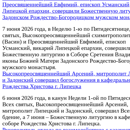
Преосвященнейший Евфимий, епископ Усманский,
Липецкой епархии, совершили Божественную лит
Задонском Рождество-Богородицком мужском мон
7 июня 2026 года, в Неделю 1-ю по Пятидесятнице
святых, Высокопреосвященнейший схимитрополи
(Васин) и Преосвященнейший Евфимий, епископ
Усманский, викарий Липецкой епархии, совершил
Божественную литургию в Соборе Сретения Влад
иконы Божией Матери Задонского Рождество-Бого
мужского монастыря.
Высокопреосвященнейший Арсений, митрополит 
и Задонский совершил богослужения в кафедральн
Рождества Христова г. Липецка
6 июня 2026 года, в канун Недели 1-ой по Пятидес
Всех святых, Высокопреосвященнейший Арсений,
митрополит Липецкий и Задонский, совершил Вс
бдение, а 7 июня – Божественную литургию в каф
соборе Рождества Христова г. Липецка.
Руководитель отдела по взаимодействию с казачес