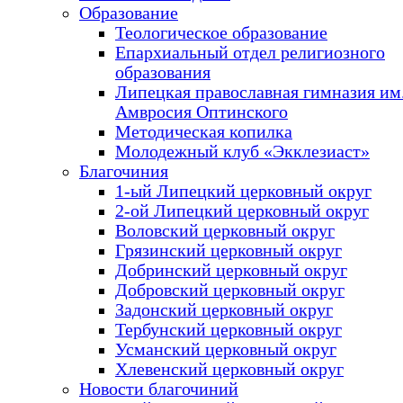
Образование
Теологическое образование
Епархиальный отдел религиозного
образования
Липецкая православная гимназия им.
Амвросия Оптинского
Методическая копилка
Молодежный клуб «Экклезиаст»
Благочиния
1-ый Липецкий церковный округ
2-ой Липецкий церковный округ
Воловский церковный округ
Грязинский церковный округ
Добринский церковный округ
Добровский церковный округ
Задонский церковный округ
Тербунский церковный округ
Усманский церковный округ
Хлевенский церковный округ
Новости благочиний