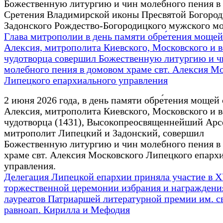
Божественную литургию и чин молебного пения в
Сретения Владимирской иконы Пресвятой Богоро
Задонского Рождество-Богородицкого мужского м
Глава митрополии в день памяти обре́тения мощей
Алексия, митрополита Киевского, Московского и в
чудотворца совершил Божественную литургию и ч
молебного пения в домовом храме свт. Алексия М
Липецкого епархиального управления
2 июня 2026 года, в день памяти обре́тения мощей
Алексия, митрополита Киевского, Московского и в
чудотворца (1431), Высокопреосвященнейший Арс
митрополит Липецкий и Задонский, совершил
Божественную литургию и чин молебного пения в
храме свт. Алексия Московского Липецкого епарх
управления.
Делегация Липецкой епархии приняла участие в 
торжественной церемонии избрания и награждени
лауреатов Патриаршей литературной премии им. св
равноап. Кирилла и Мефодия