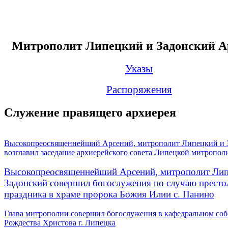
Митрополит Липецкий и Задонский А
Указы
Распоряжения
Служение правящего архиерея
Высокопреосвященнейший Арсений, митрополит Липецкий и 
возглавил заседание архиерейского совета Липецкой митропол
Высокопреосвященнейший Арсений, митрополит Лип
Задонский совершил богослужения по случаю престо
праздника в храме пророка Божия Илии с. Панино
Глава митрополии совершил богослужения в кафедральном соб
Рождества Христова г. Липецка