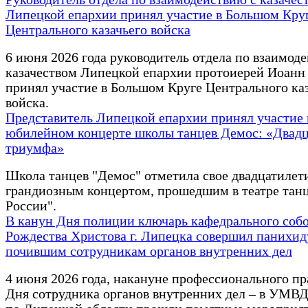
Липецкой епархии принял участие в Большом Кру
Центрального казачьего войска
6 июня 2026 года руководитель отдела по взаимод
казачеством Липецкой епархии протоиерей Иоанн
принял участие в Большом Круге Центрального ка
войска.
Представитель Липецкой епархии принял участие 
юбилейном концерте школы танцев Демос: «Двадц
триумфа»
Школа танцев "Демос" отметила свое двадцатилет
грандиозным концертом, прошедшим в театре танц
России".
В канун Дня полиции ключарь кафедрального соб
Рождества Христова г. Липецка совершил панихид
почившим сотрудникам органов внутренних дел
4 июня 2026 года, накануне профессионального пр
Дня сотрудника органов внутренних дел – в УМВ