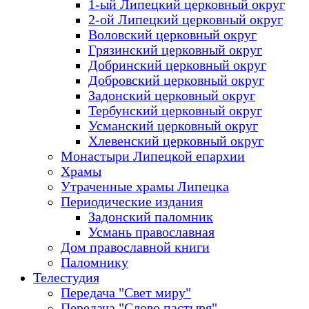
1-ый Липецкий церковный округ
2-ой Липецкий церковный округ
Воловский церковный округ
Грязинский церковный округ
Добринский церковный округ
Добровский церковный округ
Задонский церковный округ
Тербунский церковный округ
Усманский церковный округ
Хлевенский церковный округ
Монастыри Липецкой епархии
Храмы
Утраченные храмы Липецка
Периодические издания
Задонский паломник
Усмань православная
Дом православной книги
Паломнику
Телестудия
Передача "Свет миру"
Передача "Слово пастыря"