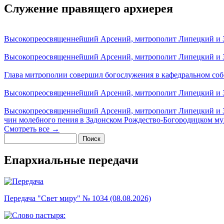
Служение правящего архиерея
Высокопреосвященнейший Арсений, митрополит Липецкий и За
Высокопреосвященнейший Арсений, митрополит Липецкий и За
Глава митрополии совершил богослужения в кафедральном соб
Высокопреосвященнейший Арсений, митрополит Липецкий и За
Высокопреосвященнейший Арсений, митрополит Липецкий и З
чин молебного пения в Задонском Рождество-Богородицком м
Смотреть все →
Поиск
Форма поиска
Епархиальные передачи
Передача "Свет миру" № 1034 (08.08.2026)