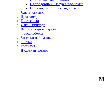
Преподобный Силуан Афонский
Георгий, затворник Задонский
Жития святых
Проповеди
Гость сайта
Жизнь прихода
История одного храма
Фотоальбомы
Записки паломников
Статьи
Рассказы
Духовная поэзия
Ми