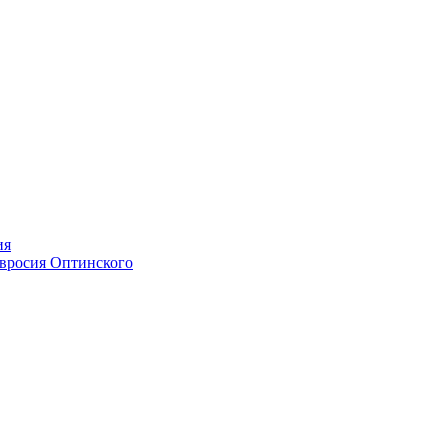
ия
мвросия Оптинского