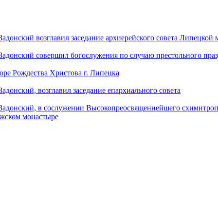
донский возглавил заседание архиерейского совета Липецкой
донский совершил богослужения по случаю престольного праз
оре Рождества Христова г. Липецка
донский, возглавил заседание епархиального совета
адонский, в сослужении Высокопреосвященнейшего схимитропо
ужском монастыре