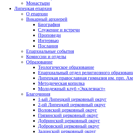
Монастыри
Липецкая епархия
О епархии
Викарный архиерей
Биография
Служение и встречи
Проповеди
Интервью
Послания
Епархиальные события
Комиссии и отделы
Образование
Теологическое образование
Епархиальный отдел религиозного образован
Липецкая православная гимназия им. прп. А
Методическая копилка
Молодежный клуб «Экклезиаст»
Благочиния
1-ый Липецкий церковный округ
2-ой Липецкий церковный округ
Воловский церковный округ
Грязинский церковный округ
Добринский церковный округ
Добровский церковный округ
Задонский церковный округ