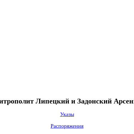
трополит Липецкий и Задонский Арсе
Указы
Распоряжения