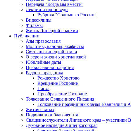
Передача "Когда мы вместе"
Лекции и проповеди
Рубрика "Солнышко России"
Видеоклипы
Фильмы
Жизнь Липецкой епархии
Публикации
Азы православия
Молитвы, каноны, акафисты
Святыни липецкой земли
О вере и жизни христианской
Юбилейные даты
Православная традиция
Радость праздника
Рождество Христово
Крещение Господне
Пасха
Преображение Господне
Толкование Священного Писания
Толкование праздничных зачал Евангелия и 
Жития святых
Подвижники благочестия
Священнослужители Липецкого края – участники 
Духовное наследие Липецкого края
Святитель Тихон Задонский