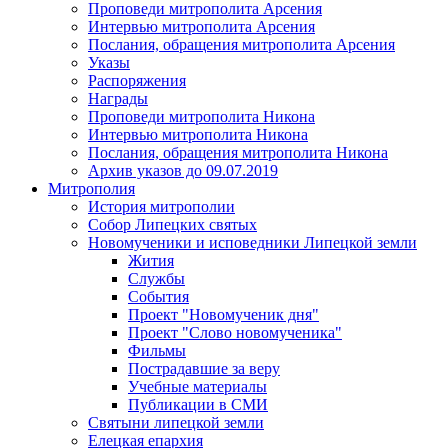
Проповеди митрополита Арсения
Интервью митрополита Арсения
Послания, обращения митрополита Арсения
Указы
Распоряжения
Награды
Проповеди митрополита Никона
Интервью митрополита Никона
Послания, обращения митрополита Никона
Архив указов до 09.07.2019
Митрополия
История митрополии
Собор Липецких святых
Новомученики и исповедники Липецкой земли
Жития
Службы
События
Проект "Новомученик дня"
Проект "Слово новомученика"
Фильмы
Пострадавшие за веру
Учебные материалы
Публикации в СМИ
Святыни липецкой земли
Елецкая епархия