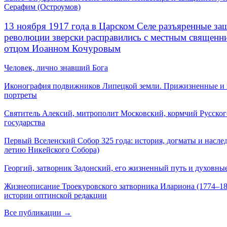
Серафим (Остроумов)
13 ноября 1917 года в Царском Селе разъяренные за
революции зверски расправились с местным священ
отцом Иоанном Кочуровым
Человек, лично знавший Бога
Иконография подвижников Липецкой земли. Прижизненные и
портреты
Святитель Алексий, митрополит Московский, кормчий Русског
государства
Первый Вселенский Собор 325 года: история, догматы и наслед
летию Никейского Собора)
Георгий, затворник Задонский, его жизненный путь и духовные
Жизнеописание Троекуровского затворника Илариона (1774–18
истории оптинской редакции
Все публикации →