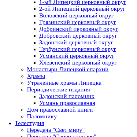
1-ый Липецкий церковный округ
2-ой Липецкий церковный округ
Воловский церковный округ
Грязинский церковный округ
Добринский церковный округ
Добровский церковный округ
Задонский церковный округ
Тербунский церковный округ
Усманский церковный округ
Хлевенский церковный округ
Монастыри Липецкой епархии
Храмы
Утраченные храмы Липецка
Периодические издания
Задонский паломник
Усмань православная
Дом православной книги
Паломнику
Телестудия
Передача "Свет миру"
Передача "Слово пастыря"