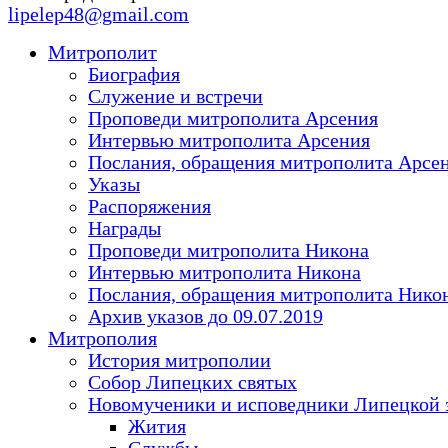
lipelep48@gmail.com
Митрополит
Биография
Служение и встречи
Проповеди митрополита Арсения
Интервью митрополита Арсения
Послания, обращения митрополита Арсе
Указы
Распоряжения
Награды
Проповеди митрополита Никона
Интервью митрополита Никона
Послания, обращения митрополита Нико
Архив указов до 09.07.2019
Митрополия
История митрополии
Собор Липецких святых
Новомученики и исповедники Липецкой 
Жития