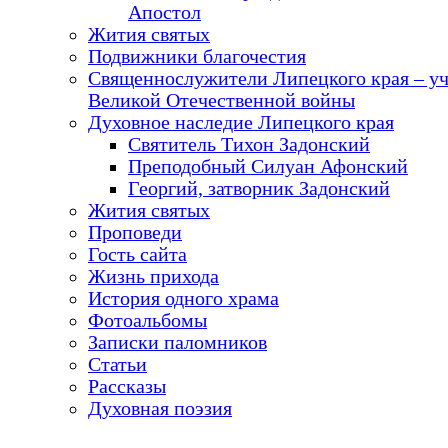
Апостол
Жития святых
Подвижники благочестия
Священнослужители Липецкого края – у
Великой Отечественной войны
Духовное наследие Липецкого края
Святитель Тихон Задонский
Преподобный Силуан Афонский
Георгий, затворник Задонский
Жития святых
Проповеди
Гость сайта
Жизнь прихода
История одного храма
Фотоальбомы
Записки паломников
Статьи
Рассказы
Духовная поэзия