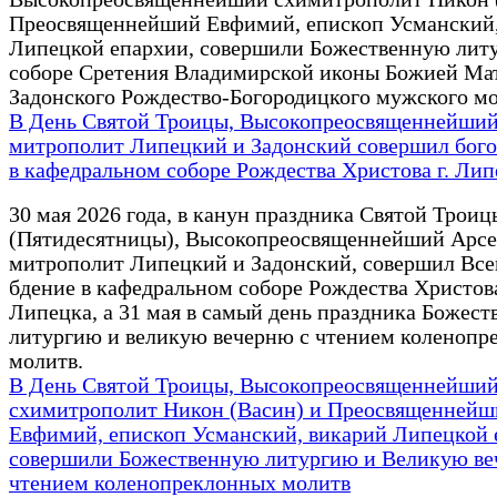
Преосвященнейший Евфимий, епископ Усманский,
Липецкой епархии, совершили Божественную лит
соборе Сретения Владимирской иконы Божией Ма
Задонского Рождество-Богородицкого мужского м
В День Святой Троицы, Высокопреосвященнейший
митрополит Липецкий и Задонский совершил бог
в кафедральном соборе Рождества Христова г. Лип
30 мая 2026 года, в канун праздника Святой Троиц
(Пятидесятницы), Высокопреосвященнейший Арсе
митрополит Липецкий и Задонский, совершил Вс
бдение в кафедральном соборе Рождества Христова
Липецка, а 31 мая в самый день праздника Божес
литургию и великую вечерню с чтением коленопр
молитв.
В День Святой Троицы, Высокопреосвященнейши
схимитрополит Никон (Васин) и Преосвященнейш
Евфимий, епископ Усманский, викарий Липецкой 
совершили Божественную литургию и Великую ве
чтением коленопреклонных молитв