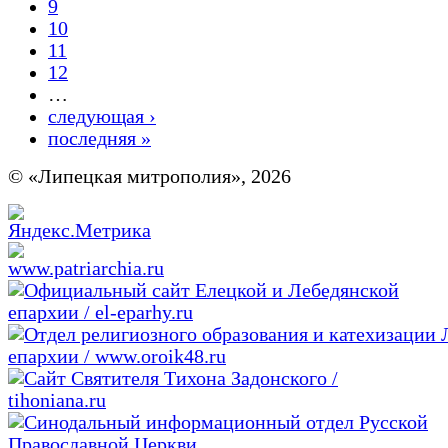
9
10
11
12
…
следующая ›
последняя »
© «Липецкая митрополия», 2026