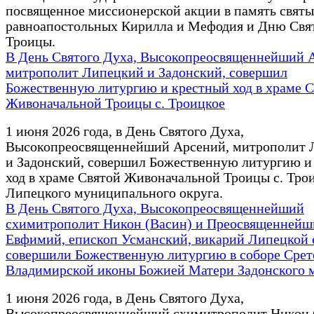
посвященное миссионерской акции в память свят
равноапостольных Кирилла и Мефодия и Дню Свя
Троицы.
В День Святого Духа, Высокопреосвященнейший 
митрополит Липецкий и Задонский, совершил
Божественную литургию и крестный ход в храме 
Живоначальной Троицы с. Троицкое
1 июня 2026 года, в День Святого Духа,
Высокопреосвященнейший Арсений, митрополит 
и Задонский, совершил Божественную литургию и
ход в храме Святой Живоначальной Троицы с. Тро
Липецкого муниципального округа.
В День Святого Духа, Высокопреосвященнейший
схимитрополит Никон (Васин) и Преосвященнейш
Евфимий, епископ Усманский, викарий Липецкой 
совершили Божественную литургию в соборе Срет
Владимирской иконы Божией Матери Задонского 
1 июня 2026 года, в День Святого Духа,
Высокопреосвященнейший схимитрополит Никон 