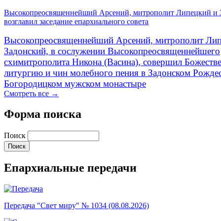
Высокопреосвященнейший Арсений, митрополит Липецкий и 
возглавил заседание епархиального совета
Высокопреосвященнейший Арсений, митрополит Лип
Задонский, в сослужении Высокопреосвященнейшего
схимитрополита Никона (Васина), совершил Божеств
литургию и чин молебного пения в Задонском Рожде
Богородицком мужском монастыре
Смотреть все →
Форма поиска
Поиск
Епархиальные передачи
Передача "Свет миру" № 1034 (08.08.2026)