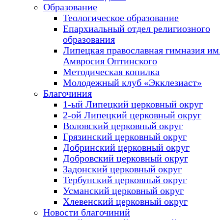
Образование
Теологическое образование
Епархиальный отдел религиозного
образования
Липецкая православная гимназия им.
Амвросия Оптинского
Методическая копилка
Молодежный клуб «Экклезиаст»
Благочиния
1-ый Липецкий церковный округ
2-ой Липецкий церковный округ
Воловский церковный округ
Грязинский церковный округ
Добринский церковный округ
Добровский церковный округ
Задонский церковный округ
Тербунский церковный округ
Усманский церковный округ
Хлевенский церковный округ
Новости благочиний