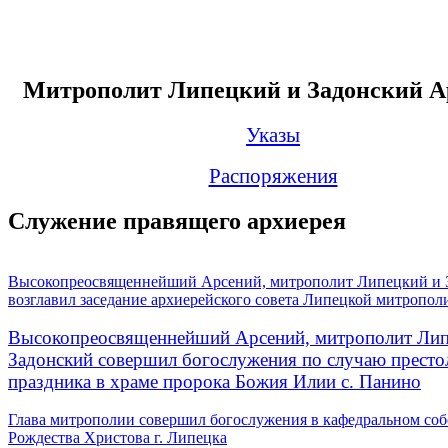
Митрополит Липецкий и Задонский А
Указы
Распоряжения
Служение правящего архиерея
Высокопреосвященнейший Арсений, митрополит Липецкий и 
возглавил заседание архиерейского совета Липецкой митропол
Высокопреосвященнейший Арсений, митрополит Лип
Задонский совершил богослужения по случаю престо
праздника в храме пророка Божия Илии с. Панино
Глава митрополии совершил богослужения в кафедральном соб
Рождества Христова г. Липецка