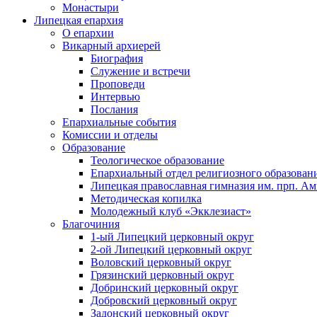
Монастыри
Липецкая епархия
О епархии
Викарный архиерей
Биография
Служение и встречи
Проповеди
Интервью
Послания
Епархиальные события
Комиссии и отделы
Образование
Теологическое образование
Епархиальный отдел религиозного образован
Липецкая православная гимназия им. прп. А
Методическая копилка
Молодежный клуб «Экклезиаст»
Благочиния
1-ый Липецкий церковный округ
2-ой Липецкий церковный округ
Воловский церковный округ
Грязинский церковный округ
Добринский церковный округ
Добровский церковный округ
Задонский церковный округ