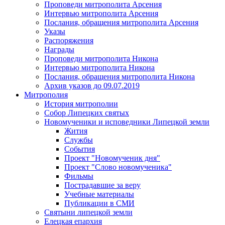
Проповеди митрополита Арсения
Интервью митрополита Арсения
Послания, обращения митрополита Арсения
Указы
Распоряжения
Награды
Проповеди митрополита Никона
Интервью митрополита Никона
Послания, обращения митрополита Никона
Архив указов до 09.07.2019
Митрополия
История митрополии
Собор Липецких святых
Новомученики и исповедники Липецкой земли
Жития
Службы
События
Проект "Новомученик дня"
Проект "Слово новомученика"
Фильмы
Пострадавшие за веру
Учебные материалы
Публикации в СМИ
Святыни липецкой земли
Елецкая епархия