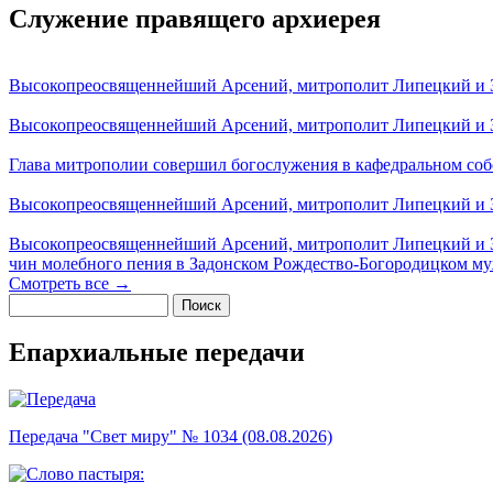
Служение правящего архиерея
Высокопреосвященнейший Арсений, митрополит Липецкий и За
Высокопреосвященнейший Арсений, митрополит Липецкий и За
Глава митрополии совершил богослужения в кафедральном соб
Высокопреосвященнейший Арсений, митрополит Липецкий и За
Высокопреосвященнейший Арсений, митрополит Липецкий и З
чин молебного пения в Задонском Рождество-Богородицком м
Смотреть все →
Поиск
Форма поиска
Епархиальные передачи
Передача "Свет миру" № 1034 (08.08.2026)