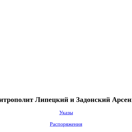
трополит Липецкий и Задонский Арсе
Указы
Распоряжения