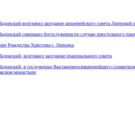
донский возглавил заседание архиерейского совета Липецкой
донский совершил богослужения по случаю престольного праз
оре Рождества Христова г. Липецка
донский, возглавил заседание епархиального совета
адонский, в сослужении Высокопреосвященнейшего схимитропо
ужском монастыре