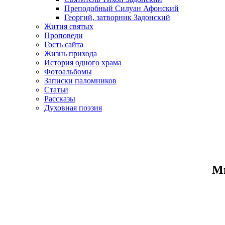
Преподобный Силуан Афонский
Георгий, затворник Задонский
Жития святых
Проповеди
Гость сайта
Жизнь прихода
История одного храма
Фотоальбомы
Записки паломников
Статьи
Рассказы
Духовная поэзия
Ми