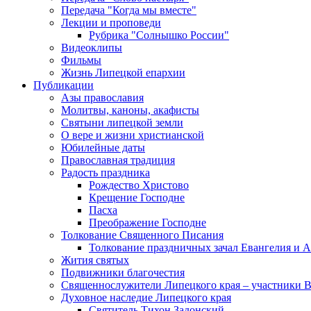
Передача "Когда мы вместе"
Лекции и проповеди
Рубрика "Солнышко России"
Видеоклипы
Фильмы
Жизнь Липецкой епархии
Публикации
Азы православия
Молитвы, каноны, акафисты
Святыни липецкой земли
О вере и жизни христианской
Юбилейные даты
Православная традиция
Радость праздника
Рождество Христово
Крещение Господне
Пасха
Преображение Господне
Толкование Священного Писания
Толкование праздничных зачал Евангелия и 
Жития святых
Подвижники благочестия
Священнослужители Липецкого края – участники 
Духовное наследие Липецкого края
Святитель Тихон Задонский