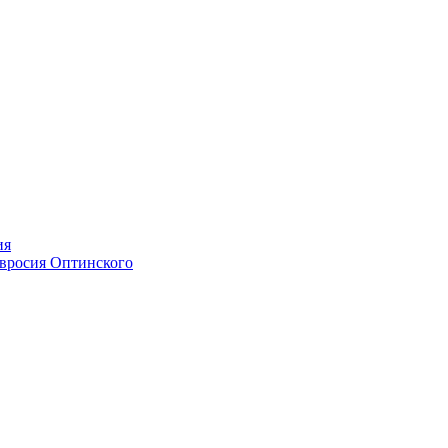
ия
мвросия Оптинского