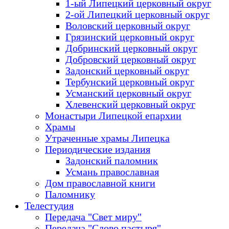
1-ый Липецкий церковный округ
2-ой Липецкий церковный округ
Воловский церковный округ
Грязинский церковный округ
Добринский церковный округ
Добровский церковный округ
Задонский церковный округ
Тербунский церковный округ
Усманский церковный округ
Хлевенский церковный округ
Монастыри Липецкой епархии
Храмы
Утраченные храмы Липецка
Периодические издания
Задонский паломник
Усмань православная
Дом православной книги
Паломнику
Телестудия
Передача "Свет миру"
Передача "Слово пастыря"