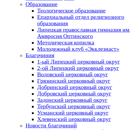
Образование
Теологическое образование
Епархиальный отдел религиозного
образования
Липецкая православная гимназия им.
Амвросия Оптинского
Методическая копилка
Молодежный клуб «Экклезиаст»
Благочиния
1-ый Липецкий церковный округ
2-ой Липецкий церковный округ
Воловский церковный округ
Грязинский церковный округ
Добринский церковный округ
Добровский церковный округ
Задонский церковный округ
Тербунский церковный округ
Усманский церковный округ
Хлевенский церковный округ
Новости благочиний