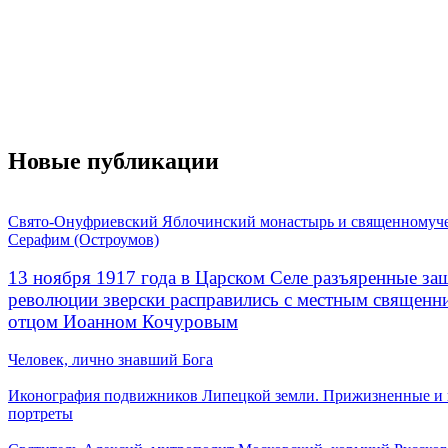
Новые публикации
Свято-Онуфриевский Яблочинский монастырь и священномуч
Серафим (Остроумов)
13 ноября 1917 года в Царском Селе разъяренные за
революции зверски расправились с местным священ
отцом Иоанном Кочуровым
Человек, лично знавший Бога
Иконография подвижников Липецкой земли. Прижизненные и
портреты