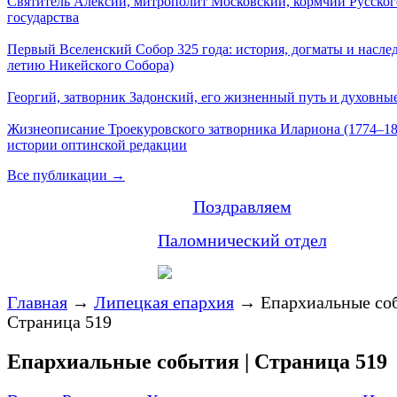
Святитель Алексий, митрополит Московский, кормчий Русског
государства
Первый Вселенский Собор 325 года: история, догматы и наслед
летию Никейского Собора)
Георгий, затворник Задонский, его жизненный путь и духовные
Жизнеописание Троекуровского затворника Илариона (1774–18
истории оптинской редакции
Все публикации →
Поздравляем
Паломнический отдел
Главная
→
Липецкая епархия
→
Епархиальные соб
Страница 519
Епархиальные события | Страница 519