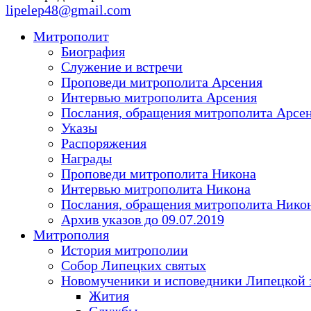
lipelep48@gmail.com
Митрополит
Биография
Служение и встречи
Проповеди митрополита Арсения
Интервью митрополита Арсения
Послания, обращения митрополита Арсе
Указы
Распоряжения
Награды
Проповеди митрополита Никона
Интервью митрополита Никона
Послания, обращения митрополита Нико
Архив указов до 09.07.2019
Митрополия
История митрополии
Собор Липецких святых
Новомученики и исповедники Липецкой 
Жития