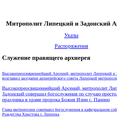
Митрополит Липецкий и Задонский А
Указы
Распоряжения
Служение правящего архиерея
Высокопреосвященнейший Арсений, митрополит Липецкий и 
возглавил заседание архиерейского совета Липецкой митропол
Высокопреосвященнейший Арсений, митрополит Лип
Задонский совершил богослужения по случаю престо
праздника в храме пророка Божия Илии с. Панино
Глава митрополии совершил богослужения в кафедральном соб
Рождества Христова г. Липецка