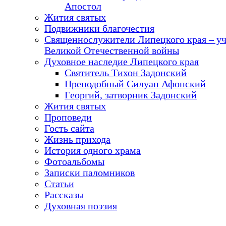
Апостол
Жития святых
Подвижники благочестия
Священнослужители Липецкого края – у
Великой Отечественной войны
Духовное наследие Липецкого края
Святитель Тихон Задонский
Преподобный Силуан Афонский
Георгий, затворник Задонский
Жития святых
Проповеди
Гость сайта
Жизнь прихода
История одного храма
Фотоальбомы
Записки паломников
Статьи
Рассказы
Духовная поэзия