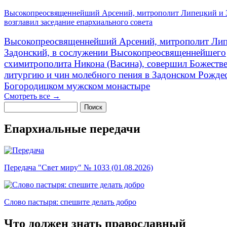
Высокопреосвященнейший Арсений, митрополит Липецкий и 
возглавил заседание епархиального совета
Высокопреосвященнейший Арсений, митрополит Лип
Задонский, в сослужении Высокопреосвященнейшего
схимитрополита Никона (Васина), совершил Божеств
литургию и чин молебного пения в Задонском Рожде
Богородицком мужском монастыре
Смотреть все →
Поиск
Форма поиска
Епархиальные передачи
Передача "Свет миру" № 1033 (01.08.2026)
Слово пастыря: спешите делать добро
Что должен знать православный