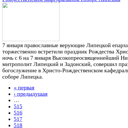
7 января православные верующие Липецкой епарх
торжественно встретили праздник Рождества Хрис
ночь с 6 на 7 января Высокопреосвященнейший Ни
митрополит Липецкий и Задонский, совершил пра
богослужение в Христо-Рождественском кафедра
соборе Липецка.
« первая
Страницы
‹ предыдущая
…
515
516
517
518