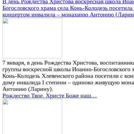
В день Рождества Христова воскресная школа Иоа
Богословского храма села Конь-Колодезь посетила 
концертом инвалида – монахиню Антонию (Ларин
7 января, в день Рождества Христова, воспитанник
группы воскресной школы Иоанно-Богословского х
Конь-Колодезь Хлевенского района посетили с ко
дому инвалида I степени – одиноко живущую мон
Антонию (Ларину).
Рождество Твое, Христе Боже наш…