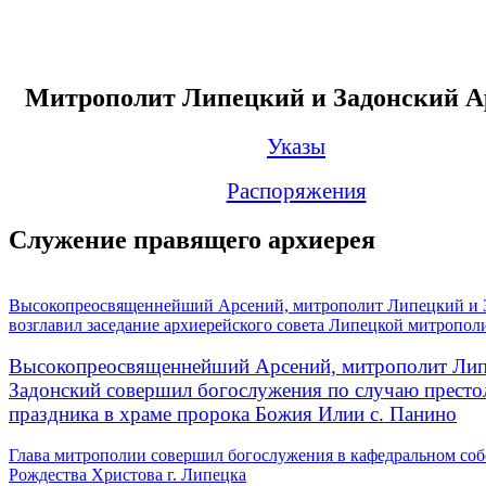
Митрополит Липецкий и Задонский А
Указы
Распоряжения
Служение правящего архиерея
Высокопреосвященнейший Арсений, митрополит Липецкий и 
возглавил заседание архиерейского совета Липецкой митропол
Высокопреосвященнейший Арсений, митрополит Лип
Задонский совершил богослужения по случаю престо
праздника в храме пророка Божия Илии с. Панино
Глава митрополии совершил богослужения в кафедральном соб
Рождества Христова г. Липецка