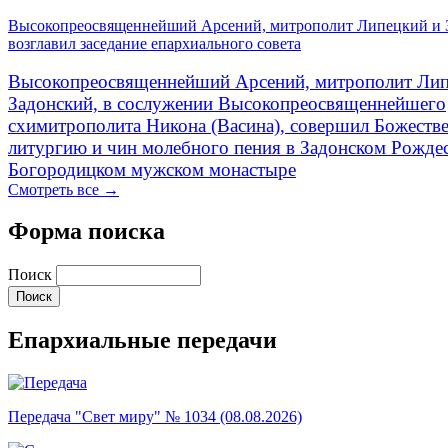
Высокопреосвященнейший Арсений, митрополит Липецкий и 
возглавил заседание епархиального совета
Высокопреосвященнейший Арсений, митрополит Лип
Задонский, в сослужении Высокопреосвященнейшего
схимитрополита Никона (Васина), совершил Божеств
литургию и чин молебного пения в Задонском Рожде
Богородицком мужском монастыре
Смотреть все →
Форма поиска
Поиск
Епархиальные передачи
Передача "Свет миру" № 1034 (08.08.2026)