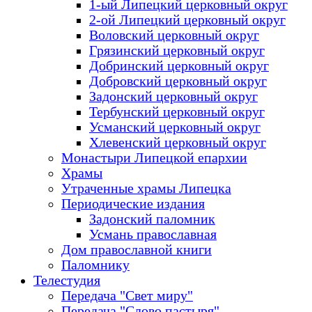
1-ый Липецкий церковный округ
2-ой Липецкий церковный округ
Воловский церковный округ
Грязинский церковный округ
Добринский церковный округ
Добровский церковный округ
Задонский церковный округ
Тербунский церковный округ
Усманский церковный округ
Хлевенский церковный округ
Монастыри Липецкой епархии
Храмы
Утраченные храмы Липецка
Периодические издания
Задонский паломник
Усмань православная
Дом православной книги
Паломнику
Телестудия
Передача "Свет миру"
Передача "Слово пастыря"