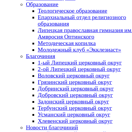
Образование
Теологическое образование
Епархиальный отдел религиозного
образования
Липецкая православная гимназия им.
Амвросия Оптинского
Методическая копилка
Молодежный клуб «Экклезиаст»
Благочиния
1-ый Липецкий церковный округ
2-ой Липецкий церковный округ
Воловский церковный округ
Грязинский церковный округ
Добринский церковный округ
Добровский церковный округ
Задонский церковный округ
Тербунский церковный округ
Усманский церковный округ
Хлевенский церковный округ
Новости благочиний