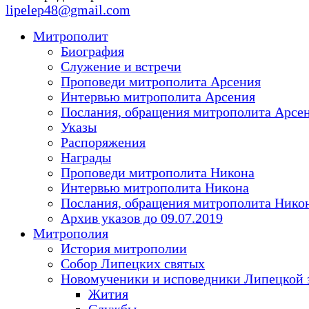
lipelep48@gmail.com
Митрополит
Биография
Служение и встречи
Проповеди митрополита Арсения
Интервью митрополита Арсения
Послания, обращения митрополита Арсе
Указы
Распоряжения
Награды
Проповеди митрополита Никона
Интервью митрополита Никона
Послания, обращения митрополита Нико
Архив указов до 09.07.2019
Митрополия
История митрополии
Собор Липецких святых
Новомученики и исповедники Липецкой 
Жития