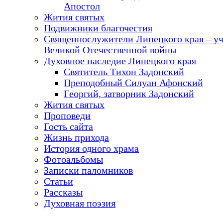
Апостол
Жития святых
Подвижники благочестия
Священнослужители Липецкого края – у
Великой Отечественной войны
Духовное наследие Липецкого края
Святитель Тихон Задонский
Преподобный Силуан Афонский
Георгий, затворник Задонский
Жития святых
Проповеди
Гость сайта
Жизнь прихода
История одного храма
Фотоальбомы
Записки паломников
Статьи
Рассказы
Духовная поэзия