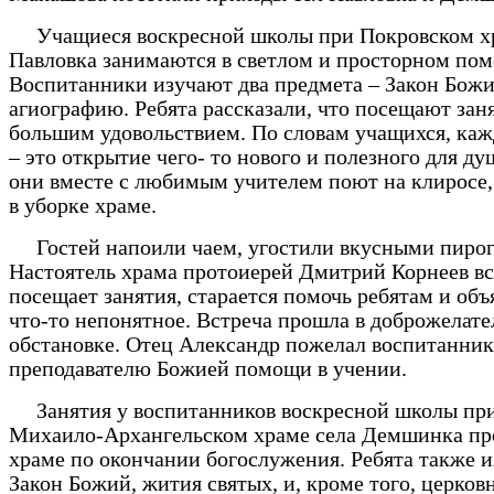
Учащиеся воскресной школы при Покровском хр
Павловка занимаются в светлом и просторном по
Воспитанники изучают два предмета – Закон Божи
агиографию. Ребята рассказали, что посещают зан
большим удовольствием. По словам учащихся, ка
– это открытие чего- то нового и полезного для ду
они вместе с любимым учителем поют на клиросе
в уборке храме.
Гостей напоили чаем, угостили вкусными пирог
Настоятель храма протоиерей Дмитрий Корнеев вс
посещает занятия, старается помочь ребятам и об
что-то непонятное. Встреча прошла в доброжелат
обстановке. Отец Александр пожелал воспитанник
преподавателю Божией помощи в учении.
Занятия у воспитанников воскресной школы пр
Михаило-Архангельском храме села Демшинка про
храме по окончании богослужения. Ребята также 
Закон Божий, жития святых, и, кроме того, церков