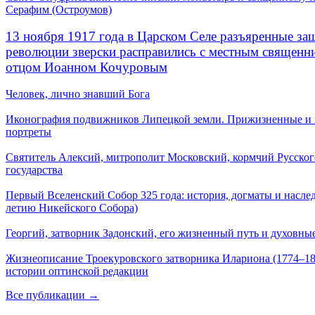
Серафим (Остроумов)
13 ноября 1917 года в Царском Селе разъяренные за
революции зверски расправились с местным священ
отцом Иоанном Кочуровым
Человек, лично знавший Бога
Иконография подвижников Липецкой земли. Прижизненные и
портреты
Святитель Алексий, митрополит Московский, кормчий Русског
государства
Первый Вселенский Собор 325 года: история, догматы и наслед
летию Никейского Собора)
Георгий, затворник Задонский, его жизненный путь и духовные
Жизнеописание Троекуровского затворника Илариона (1774–18
истории оптинской редакции
Все публикации →