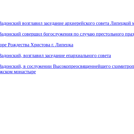
донский возглавил заседание архиерейского совета Липецкой
донский совершил богослужения по случаю престольного праз
оре Рождества Христова г. Липецка
донский, возглавил заседание епархиального совета
адонский, в сослужении Высокопреосвященнейшего схимитропо
ужском монастыре