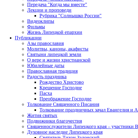
Передача "Когда мы вместе"
Лекции и проповеди
Рубрика "Солнышко России"
Видеоклипы
Фильмы
Жизнь Липецкой епархии
Публикации
Азы православия
Молитвы, каноны, акафисты
Святыни липецкой земли
О вере и жизни христианской
Юбилейные даты
Православная традиция
Радость праздника
Рождество Христово
Крещение Господне
Пасха
Преображение Господне
Толкование Священного Писания
Толкование праздничных зачал Евангелия и 
Жития святых
Подвижники благочестия
Священнослужители Липецкого края – участники 
Духовное наследие Липецкого края
Святитель Тихон Задонский