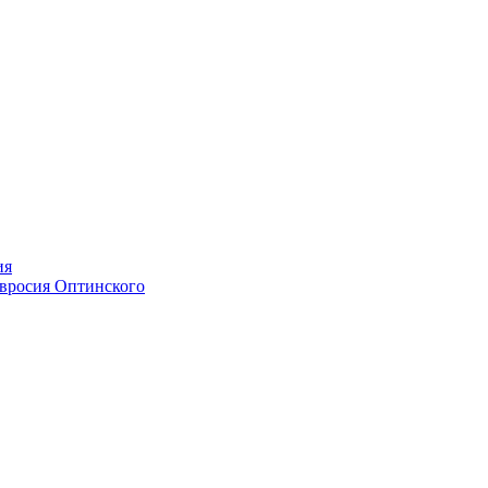
ия
мвросия Оптинского