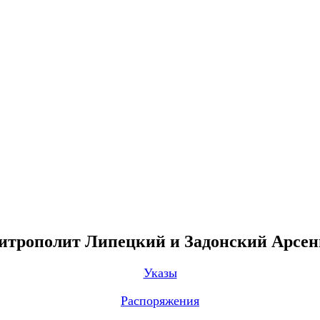
трополит Липецкий и Задонский Арсе
Указы
Распоряжения