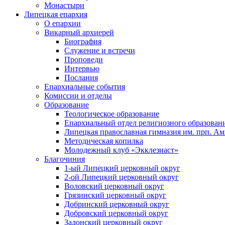
Монастыри
Липецкая епархия
О епархии
Викарный архиерей
Биография
Служение и встречи
Проповеди
Интервью
Послания
Епархиальные события
Комиссии и отделы
Образование
Теологическое образование
Епархиальный отдел религиозного образован
Липецкая православная гимназия им. прп. А
Методическая копилка
Молодежный клуб «Экклезиаст»
Благочиния
1-ый Липецкий церковный округ
2-ой Липецкий церковный округ
Воловский церковный округ
Грязинский церковный округ
Добринский церковный округ
Добровский церковный округ
Задонский церковный округ