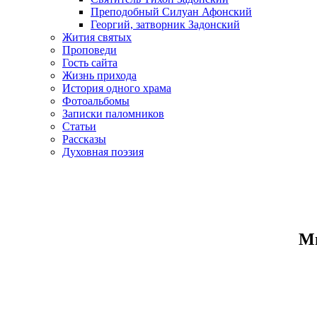
Преподобный Силуан Афонский
Георгий, затворник Задонский
Жития святых
Проповеди
Гость сайта
Жизнь прихода
История одного храма
Фотоальбомы
Записки паломников
Статьи
Рассказы
Духовная поэзия
Ми