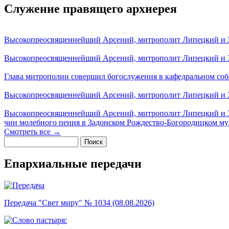
Служение правящего архиерея
Высокопреосвященнейший Арсений, митрополит Липецкий и За
Высокопреосвященнейший Арсений, митрополит Липецкий и За
Глава митрополии совершил богослужения в кафедральном соб
Высокопреосвященнейший Арсений, митрополит Липецкий и За
Высокопреосвященнейший Арсений, митрополит Липецкий и З
чин молебного пения в Задонском Рождество-Богородицком м
Смотреть все →
Поиск
Форма поиска
Епархиальные передачи
Передача "Свет миру" № 1034 (08.08.2026)