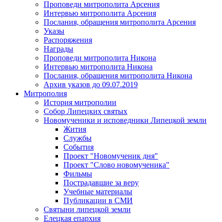
Проповеди митрополита Арсения
Интервью митрополита Арсения
Послания, обращения митрополита Арсения
Указы
Распоряжения
Награды
Проповеди митрополита Никона
Интервью митрополита Никона
Послания, обращения митрополита Никона
Архив указов до 09.07.2019
Митрополия
История митрополии
Собор Липецких святых
Новомученики и исповедники Липецкой земли
Жития
Службы
События
Проект "Новомученик дня"
Проект "Слово новомученика"
Фильмы
Пострадавшие за веру
Учебные материалы
Публикации в СМИ
Святыни липецкой земли
Елецкая епархия