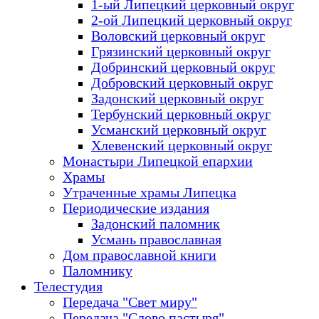
1-ый Липецкий церковный округ
2-ой Липецкий церковный округ
Воловский церковный округ
Грязинский церковный округ
Добринский церковный округ
Добровский церковный округ
Задонский церковный округ
Тербунский церковный округ
Усманский церковный округ
Хлевенский церковный округ
Монастыри Липецкой епархии
Храмы
Утраченные храмы Липецка
Периодические издания
Задонский паломник
Усмань православная
Дом православной книги
Паломнику
Телестудия
Передача "Свет миру"
Передача "Слово пастыря"