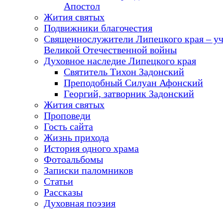
Апостол
Жития святых
Подвижники благочестия
Священнослужители Липецкого края – у
Великой Отечественной войны
Духовное наследие Липецкого края
Святитель Тихон Задонский
Преподобный Силуан Афонский
Георгий, затворник Задонский
Жития святых
Проповеди
Гость сайта
Жизнь прихода
История одного храма
Фотоальбомы
Записки паломников
Статьи
Рассказы
Духовная поэзия