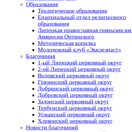
Образование
Теологическое образование
Епархиальный отдел религиозного
образования
Липецкая православная гимназия им.
Амвросия Оптинского
Методическая копилка
Молодежный клуб «Экклезиаст»
Благочиния
1-ый Липецкий церковный округ
2-ой Липецкий церковный округ
Воловский церковный округ
Грязинский церковный округ
Добринский церковный округ
Добровский церковный округ
Задонский церковный округ
Тербунский церковный округ
Усманский церковный округ
Хлевенский церковный округ
Новости благочиний