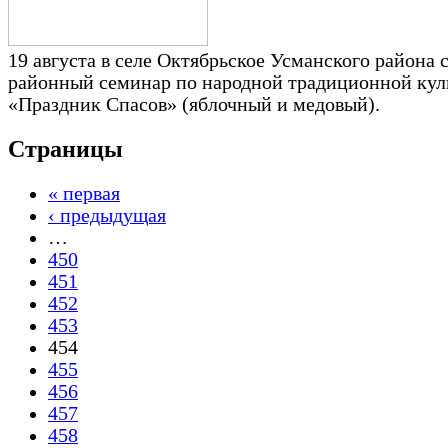
19 августа в селе Октябрьское Усманского района 
районный семинар по народной традиционной кул
«Праздник Спасов» (яблочный и медовый).
Страницы
« первая
‹ предыдущая
…
450
451
452
453
454
455
456
457
458