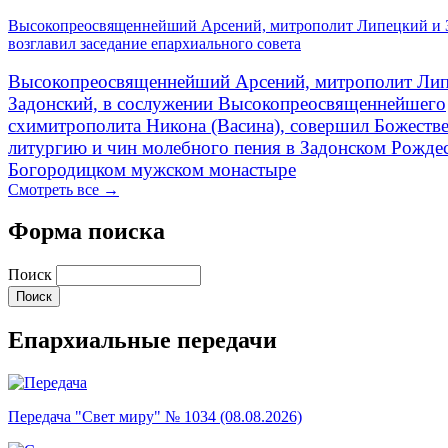
Высокопреосвященнейший Арсений, митрополит Липецкий и 
возглавил заседание епархиального совета
Высокопреосвященнейший Арсений, митрополит Лип
Задонский, в сослужении Высокопреосвященнейшего
схимитрополита Никона (Васина), совершил Божеств
литургию и чин молебного пения в Задонском Рожде
Богородицком мужском монастыре
Смотреть все →
Форма поиска
Поиск
Епархиальные передачи
Передача "Свет миру" № 1034 (08.08.2026)