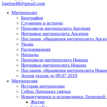
lipelep48@gmail.com
Митрополит
Биография
Служение и встречи
Проповеди митрополита Арсения
Интервью митрополита Арсения
Послания, обращения митрополита Арсе
Указы
Распоряжения
Награды
Проповеди митрополита Никона
Интервью митрополита Никона
Послания, обращения митрополита Нико
Архив указов до 09.07.2019
Митрополия
История митрополии
Собор Липецких святых
Новомученики и исповедники Липецкой 
Жития