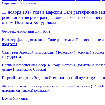
Серафим (Остроумов)
13 ноября 1917 года в Царском Селе разъяренные за
революции зверски расправились с местным священ
отцом Иоанном Кочуровым
Человек, лично знавший Бога
Иконография подвижников Липецкой земли. Прижизненные и
портреты
Святитель Алексий, митрополит Московский, кормчий Русског
государства
Первый Вселенский Собор 325 года: история, догматы и наслед
летию Никейского Собора)
Георгий, затворник Задонский, его жизненный путь и духовные
Жизнеописание Троекуровского затворника Илариона (1774–18
истории оптинской редакции
Все публикации →