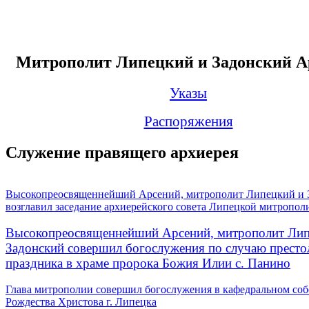
Митрополит Липецкий и Задонский А
Указы
Распоряжения
Служение правящего архиерея
Высокопреосвященнейший Арсений, митрополит Липецкий и 
возглавил заседание архиерейского совета Липецкой митропол
Высокопреосвященнейший Арсений, митрополит Лип
Задонский совершил богослужения по случаю престо
праздника в храме пророка Божия Илии с. Панино
Глава митрополии совершил богослужения в кафедральном соб
Рождества Христова г. Липецка