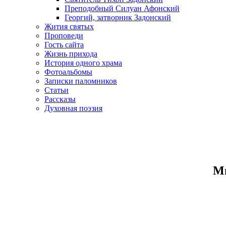
Преподобный Силуан Афонский
Георгий, затворник Задонский
Жития святых
Проповеди
Гость сайта
Жизнь прихода
История одного храма
Фотоальбомы
Записки паломников
Статьи
Рассказы
Духовная поэзия
Ми