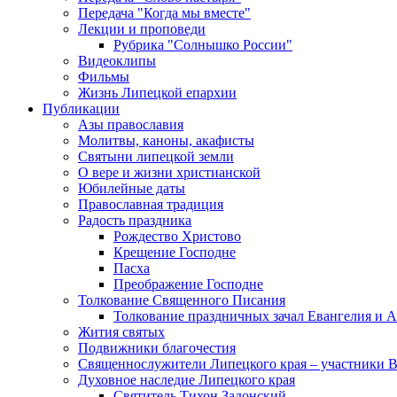
Передача "Когда мы вместе"
Лекции и проповеди
Рубрика "Солнышко России"
Видеоклипы
Фильмы
Жизнь Липецкой епархии
Публикации
Азы православия
Молитвы, каноны, акафисты
Святыни липецкой земли
О вере и жизни христианской
Юбилейные даты
Православная традиция
Радость праздника
Рождество Христово
Крещение Господне
Пасха
Преображение Господне
Толкование Священного Писания
Толкование праздничных зачал Евангелия и 
Жития святых
Подвижники благочестия
Священнослужители Липецкого края – участники 
Духовное наследие Липецкого края
Святитель Тихон Задонский