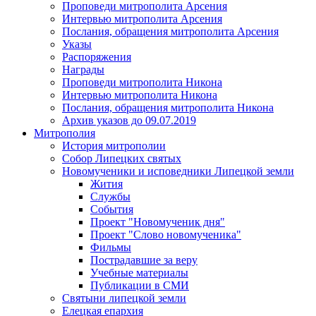
Проповеди митрополита Арсения
Интервью митрополита Арсения
Послания, обращения митрополита Арсения
Указы
Распоряжения
Награды
Проповеди митрополита Никона
Интервью митрополита Никона
Послания, обращения митрополита Никона
Архив указов до 09.07.2019
Митрополия
История митрополии
Собор Липецких святых
Новомученики и исповедники Липецкой земли
Жития
Службы
События
Проект "Новомученик дня"
Проект "Слово новомученика"
Фильмы
Пострадавшие за веру
Учебные материалы
Публикации в СМИ
Святыни липецкой земли
Елецкая епархия