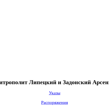
трополит Липецкий и Задонский Арсе
Указы
Распоряжения