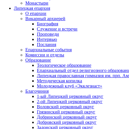
Монастыри
Липецкая епархия
О епархии
Викарный архиерей
Биография
Служение и встречи
Проповеди
Интервью
Послания
Епархиальные события
Комиссии и отделы
Образование
Теологическое образование
Епархиальный отдел религиозного образован
Липецкая православная гимназия им. прп. А
Методическая копилка
Молодежный клуб «Экклезиаст»
Благочиния
1-ый Липецкий церковный округ
2-ой Липецкий церковный округ
Воловский церковный округ
Грязинский церковный округ
Добринский церковный округ
Добровский церковный округ
Задонский церковный округ