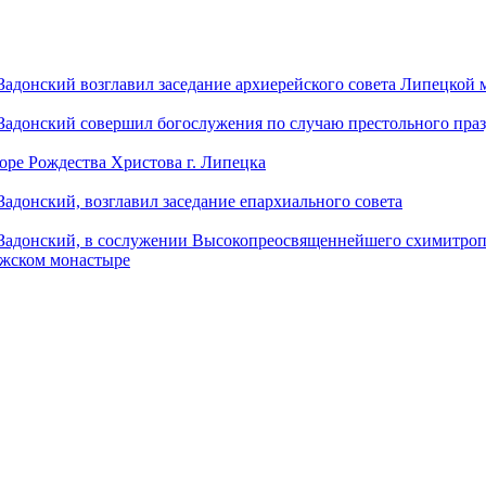
донский возглавил заседание архиерейского совета Липецкой
донский совершил богослужения по случаю престольного праз
оре Рождества Христова г. Липецка
донский, возглавил заседание епархиального совета
адонский, в сослужении Высокопреосвященнейшего схимитропо
ужском монастыре