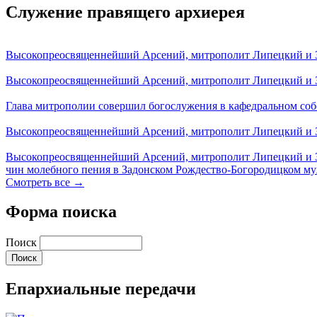
Служение правящего архиерея
Высокопреосвященнейший Арсений, митрополит Липецкий и За
Высокопреосвященнейший Арсений, митрополит Липецкий и За
Глава митрополии совершил богослужения в кафедральном соб
Высокопреосвященнейший Арсений, митрополит Липецкий и За
Высокопреосвященнейший Арсений, митрополит Липецкий и З
чин молебного пения в Задонском Рождество-Богородицком м
Смотреть все →
Форма поиска
Поиск
Епархиальные передачи