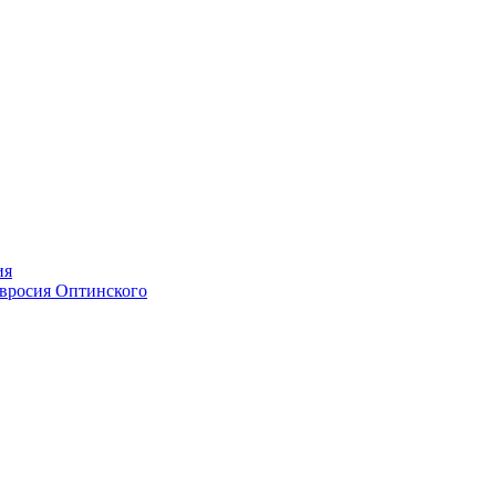
ия
мвросия Оптинского