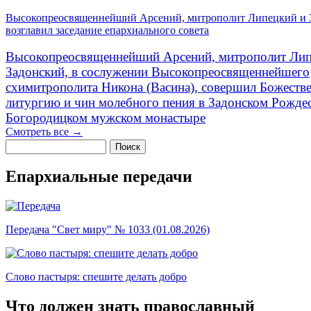
Высокопреосвященнейший Арсений, митрополит Липецкий и 
возглавил заседание епархиального совета
Высокопреосвященнейший Арсений, митрополит Лип
Задонский, в сослужении Высокопреосвященнейшего
схимитрополита Никона (Васина), совершил Божеств
литургию и чин молебного пения в Задонском Рожде
Богородицком мужском монастыре
Смотреть все →
Поиск
Форма поиска
Епархиальные передачи
Передача "Свет миру" № 1033 (01.08.2026)
Слово пастыря: спешите делать добро
Что должен знать православный