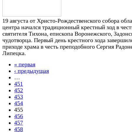
19 августа от Христо-Рождественского собора обл
центра начался традиционный крестный ход в чест
святителя Тихона, епископа Воронежского, Задонс
чудотворца. Первый день крестного хода завершил
приходе храма в честь преподобного Сергия Радоне
Липецка.
« первая
Страницы
‹ предыдущая
…
451
452
453
454
455
456
457
458