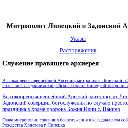
Митрополит Липецкий и Задонский А
Указы
Распоряжения
Служение правящего архиерея
Высокопреосвященнейший Арсений, митрополит Липецкий и 
возглавил заседание архиерейского совета Липецкой митропол
Высокопреосвященнейший Арсений, митрополит Лип
Задонский совершил богослужения по случаю престо
праздника в храме пророка Божия Илии с. Панино
Глава митрополии совершил богослужения в кафедральном соб
Рождества Христова г. Липецка