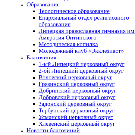
Образование
Теологическое образование
Епархиальный отдел религиозного
образования
Липецкая православная гимназия им.
Амвросия Оптинского
Методическая копилка
Молодежный клуб «Экклезиаст»
Благочиния
1-ый Липецкий церковный округ
2-ой Липецкий церковный округ
Воловский церковный округ
Грязинский церковный округ
Добринский церковный округ
Добровский церковный округ
Задонский церковный округ
Тербунский церковный округ
Усманский церковный округ
Хлевенский церковный округ
Новости благочиний