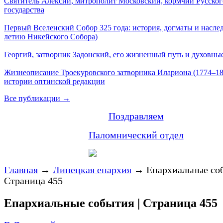
Святитель Алексий, митрополит Московский, кормчий Русског
государства
Первый Вселенский Собор 325 года: история, догматы и наслед
летию Никейского Собора)
Георгий, затворник Задонский, его жизненный путь и духовные
Жизнеописание Троекуровского затворника Илариона (1774–18
истории оптинской редакции
Все публикации →
Поздравляем
Паломнический отдел
Главная
→
Липецкая епархия
→
Епархиальные соб
Страница 455
Епархиальные события | Страница 455