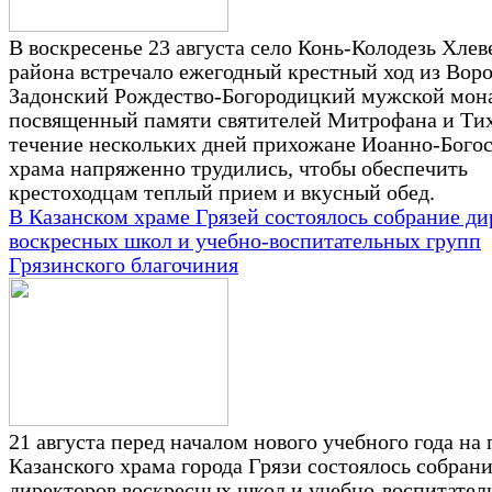
В воскресенье 23 августа село Конь-Колодезь Хлев
района встречало ежегодный крестный ход из Вор
Задонский Рождество-Богородицкий мужской мон
посвященный памяти святителей Митрофана и Тих
течение нескольких дней прихожане Иоанно-Богос
храма напряженно трудились, чтобы обеспечить
крестоходцам теплый прием и вкусный обед.
В Казанском храме Грязей состоялось собрание ди
воскресных школ и учебно-воспитательных групп
Грязинского благочиния
21 августа перед началом нового учебного года на
Казанского храма города Грязи состоялось собран
директоров воскресных школ и учебно-воспитател