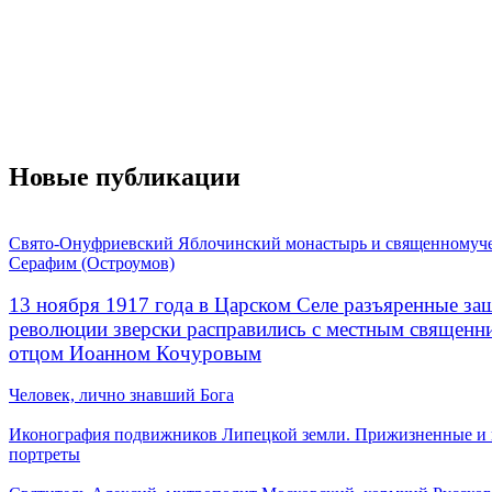
Новые публикации
Свято-Онуфриевский Яблочинский монастырь и священномуч
Серафим (Остроумов)
13 ноября 1917 года в Царском Селе разъяренные за
революции зверски расправились с местным священ
отцом Иоанном Кочуровым
Человек, лично знавший Бога
Иконография подвижников Липецкой земли. Прижизненные и
портреты