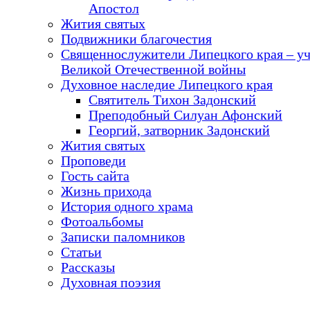
Апостол
Жития святых
Подвижники благочестия
Священнослужители Липецкого края – у
Великой Отечественной войны
Духовное наследие Липецкого края
Святитель Тихон Задонский
Преподобный Силуан Афонский
Георгий, затворник Задонский
Жития святых
Проповеди
Гость сайта
Жизнь прихода
История одного храма
Фотоальбомы
Записки паломников
Статьи
Рассказы
Духовная поэзия