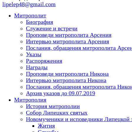
lipelep48@gmail.com
Митрополит
Биография
Служение и встречи
Проповеди митрополита Арсения
Интервью митрополита Арсения
Послания, обращения митрополита Арсе
Указы
Распоряжения
Награды
Проповеди митрополита Никона
Интервью митрополита Никона
Послания, обращения митрополита Нико
Архив указов до 09.07.2019
Митрополия
История митрополии
Собор Липецких святых
Новомученики и исповедники Липецкой 
Жития