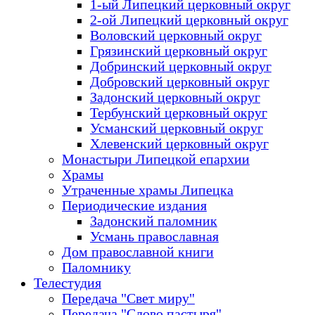
1-ый Липецкий церковный округ
2-ой Липецкий церковный округ
Воловский церковный округ
Грязинский церковный округ
Добринский церковный округ
Добровский церковный округ
Задонский церковный округ
Тербунский церковный округ
Усманский церковный округ
Хлевенский церковный округ
Монастыри Липецкой епархии
Храмы
Утраченные храмы Липецка
Периодические издания
Задонский паломник
Усмань православная
Дом православной книги
Паломнику
Телестудия
Передача "Свет миру"
Передача "Слово пастыря"