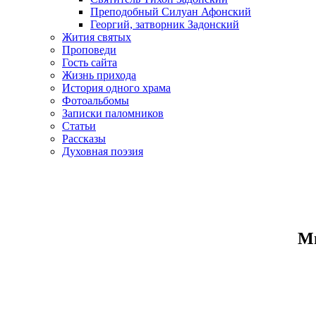
Преподобный Силуан Афонский
Георгий, затворник Задонский
Жития святых
Проповеди
Гость сайта
Жизнь прихода
История одного храма
Фотоальбомы
Записки паломников
Статьи
Рассказы
Духовная поэзия
Ми