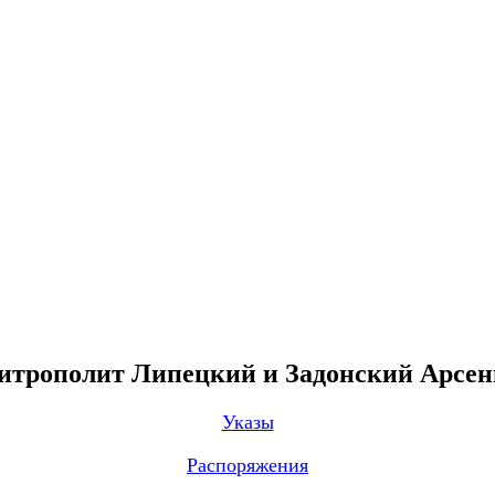
трополит Липецкий и Задонский Арсе
Указы
Распоряжения