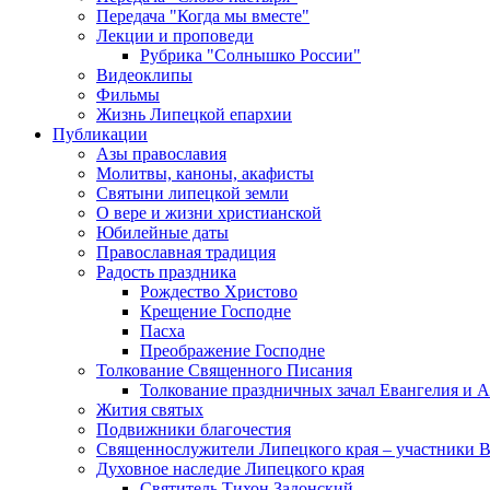
Передача "Когда мы вместе"
Лекции и проповеди
Рубрика "Солнышко России"
Видеоклипы
Фильмы
Жизнь Липецкой епархии
Публикации
Азы православия
Молитвы, каноны, акафисты
Святыни липецкой земли
О вере и жизни христианской
Юбилейные даты
Православная традиция
Радость праздника
Рождество Христово
Крещение Господне
Пасха
Преображение Господне
Толкование Священного Писания
Толкование праздничных зачал Евангелия и 
Жития святых
Подвижники благочестия
Священнослужители Липецкого края – участники 
Духовное наследие Липецкого края
Святитель Тихон Задонский