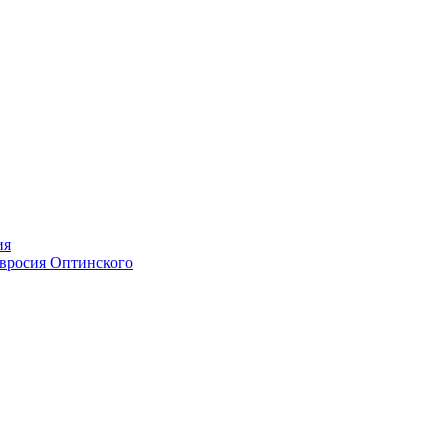
ия
мвросия Оптинского