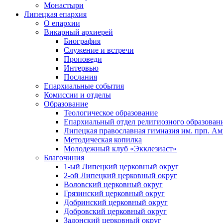
Монастыри
Липецкая епархия
О епархии
Викарный архиерей
Биография
Служение и встречи
Проповеди
Интервью
Послания
Епархиальные события
Комиссии и отделы
Образование
Теологическое образование
Епархиальный отдел религиозного образован
Липецкая православная гимназия им. прп. А
Методическая копилка
Молодежный клуб «Экклезиаст»
Благочиния
1-ый Липецкий церковный округ
2-ой Липецкий церковный округ
Воловский церковный округ
Грязинский церковный округ
Добринский церковный округ
Добровский церковный округ
Задонский церковный округ