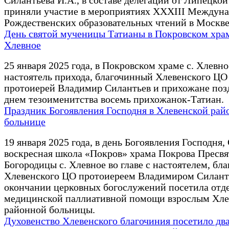
Силантьева И.А., в составе делегации от Липецко
приняли участие в мероприятиях XXXIII Междун
Рождественских образовательных чтений в Москве
День святой мученицы Татианы в Покровском храм
Хлевное
25 января 2025 года, в Покровском храме с. Хлевно
настоятель прихода, благочинный Хлевенского ЦО
протоиерей Владимир Силантьев и прихожане поз
днем тезоименитства восемь прихожанок-Татиан.
Праздник Богоявления Господня в Хлевенской рай
больнице
19 января 2025 года, в день Богоявления Господня
воскресная школа «Покров» храма Покрова Пресв
Богородицы с. Хлевное во главе с настоятелем, б
Хлевенского ЦО протоиереем Владимиром Силант
окончании церковных богослужений посетила отд
медицинской паллиативной помощи взрослым Хле
районной больницы.
Духовенство Хлевенского благочиния посетило дв