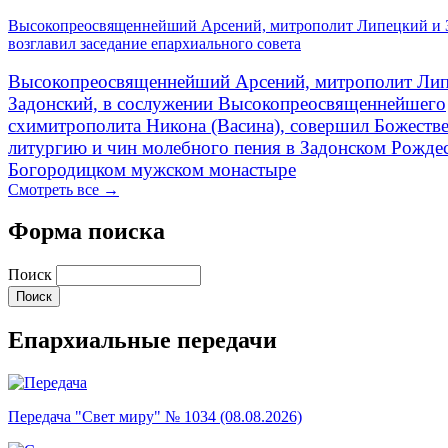
Высокопреосвященнейший Арсений, митрополит Липецкий и 
возглавил заседание епархиального совета
Высокопреосвященнейший Арсений, митрополит Лип
Задонский, в сослужении Высокопреосвященнейшего
схимитрополита Никона (Васина), совершил Божеств
литургию и чин молебного пения в Задонском Рожде
Богородицком мужском монастыре
Смотреть все →
Форма поиска
Поиск
Епархиальные передачи
Передача "Свет миру" № 1034 (08.08.2026)