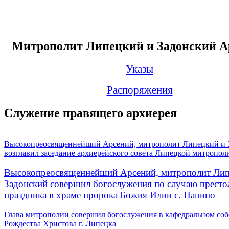
Митрополит Липецкий и Задонский А
Указы
Распоряжения
Служение правящего архиерея
Высокопреосвященнейший Арсений, митрополит Липецкий и 
возглавил заседание архиерейского совета Липецкой митропол
Высокопреосвященнейший Арсений, митрополит Лип
Задонский совершил богослужения по случаю престо
праздника в храме пророка Божия Илии с. Панино
Глава митрополии совершил богослужения в кафедральном соб
Рождества Христова г. Липецка