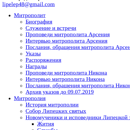
lipelep48@gmail.com
Митрополит
Биография
Служение и встречи
Проповеди митрополита Арсения
Интервью митрополита Арсения
Послания, обращения митрополита Арсе
Указы
Распоряжения
Награды
Проповеди митрополита Никона
Интервью митрополита Никона
Послания, обращения митрополита Нико
Архив указов до 09.07.2019
Митрополия
История митрополии
Собор Липецких святых
Новомученики и исповедники Липецкой 
Жития