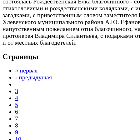
состоялась Рождественская Елка благочинного - со
стихословиями и рождественскими колядками, с и
загадками, с приветственным словом заместителя
Хлевенского муниципального района А.Ю. Ефанов
напутственным пожеланием отца благочинного, на
протоиерея Владимира Силантьева, с подарками о
и от местных благодетелей.
Страницы
« первая
‹ предыдущая
…
3
4
5
6
7
8
9
10