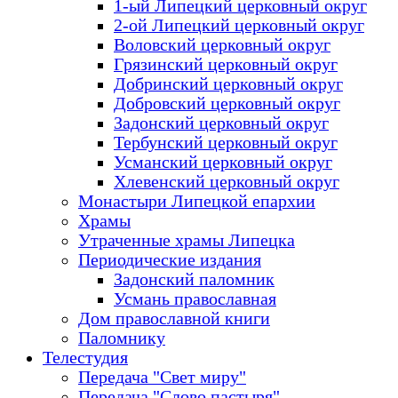
1-ый Липецкий церковный округ
2-ой Липецкий церковный округ
Воловский церковный округ
Грязинский церковный округ
Добринский церковный округ
Добровский церковный округ
Задонский церковный округ
Тербунский церковный округ
Усманский церковный округ
Хлевенский церковный округ
Монастыри Липецкой епархии
Храмы
Утраченные храмы Липецка
Периодические издания
Задонский паломник
Усмань православная
Дом православной книги
Паломнику
Телестудия
Передача "Свет миру"
Передача "Слово пастыря"