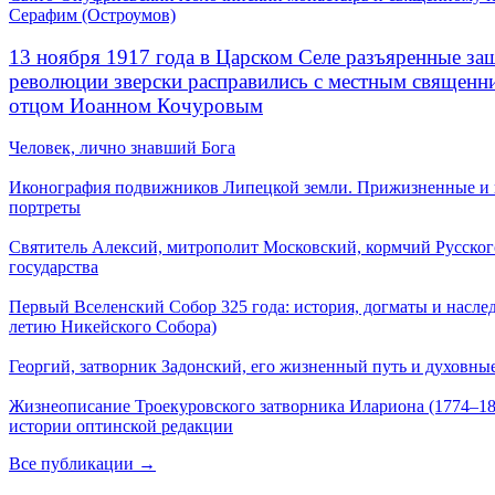
Серафим (Остроумов)
13 ноября 1917 года в Царском Селе разъяренные за
революции зверски расправились с местным священ
отцом Иоанном Кочуровым
Человек, лично знавший Бога
Иконография подвижников Липецкой земли. Прижизненные и
портреты
Святитель Алексий, митрополит Московский, кормчий Русског
государства
Первый Вселенский Собор 325 года: история, догматы и наслед
летию Никейского Собора)
Георгий, затворник Задонский, его жизненный путь и духовные
Жизнеописание Троекуровского затворника Илариона (1774–18
истории оптинской редакции
Все публикации →