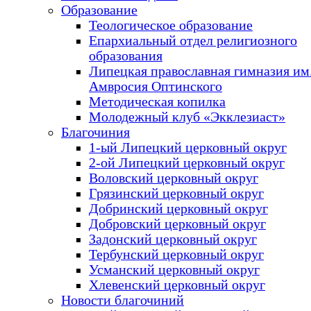
Образование
Теологическое образование
Епархиальный отдел религиозного
образования
Липецкая православная гимназия им.
Амвросия Оптинского
Методическая копилка
Молодежный клуб «Экклезиаст»
Благочиния
1-ый Липецкий церковный округ
2-ой Липецкий церковный округ
Воловский церковный округ
Грязинский церковный округ
Добринский церковный округ
Добровский церковный округ
Задонский церковный округ
Тербунский церковный округ
Усманский церковный округ
Хлевенский церковный округ
Новости благочиний