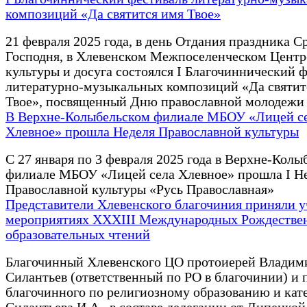
композиций «Да святится имя Твое»
21 февраля 2025 года, в день Отдания праздника С
Господня, в Хлевенском Межпоселенческом Центр
культуры и досуга состоялся I Благочиннический 
литературно-музыкальных композиций «Да святит
Твое», посвященный Дню православной молодежи
В Верхне-Колыбельском филиале МБОУ «Лицей с
Хлевное» прошла Неделя Православной культуры
С 27 января по 3 февраля 2025 года в Верхне-Колы
филиале МБОУ «Лицей села Хлевное» прошла I Н
Православной культуры «Русь Православная»
Представители Хлевенского благочиния приняли у
мероприятиях XXXIII Международных Рождестве
образовательных чтений
Благочинный Хлевенского ЦО протоиерей Владим
Силантьев (ответственный по РО в благочинии) и
благочинного по религиозному образованию и кат