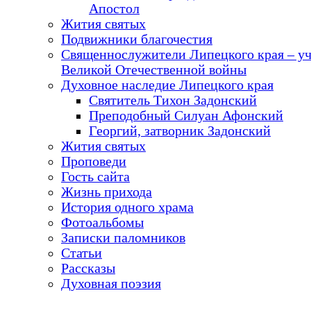
Апостол
Жития святых
Подвижники благочестия
Священнослужители Липецкого края – у
Великой Отечественной войны
Духовное наследие Липецкого края
Святитель Тихон Задонский
Преподобный Силуан Афонский
Георгий, затворник Задонский
Жития святых
Проповеди
Гость сайта
Жизнь прихода
История одного храма
Фотоальбомы
Записки паломников
Статьи
Рассказы
Духовная поэзия