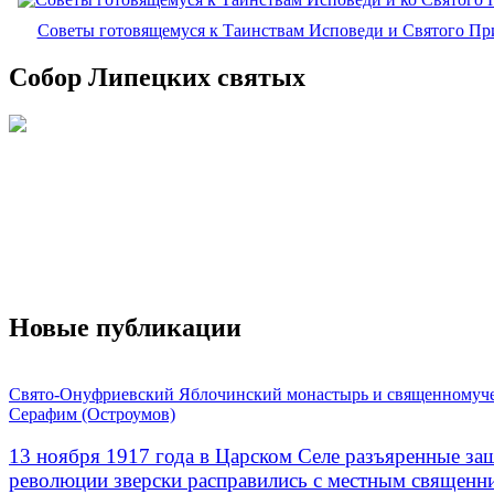
Советы готовящемуся к Таинствам Исповеди и Святого П
Собор Липецких святых
Новые публикации
Свято-Онуфриевский Яблочинский монастырь и священномуч
Серафим (Остроумов)
13 ноября 1917 года в Царском Селе разъяренные за
революции зверски расправились с местным священ