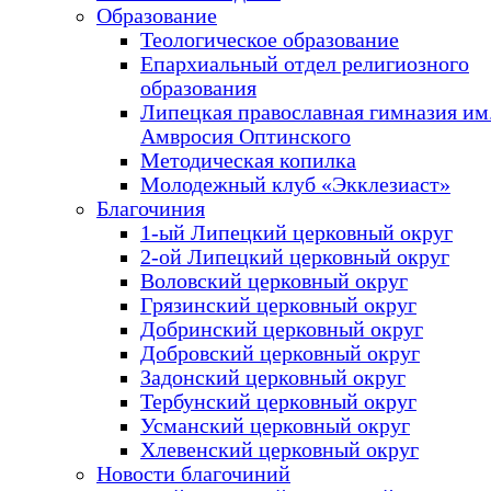
Образование
Теологическое образование
Епархиальный отдел религиозного
образования
Липецкая православная гимназия им.
Амвросия Оптинского
Методическая копилка
Молодежный клуб «Экклезиаст»
Благочиния
1-ый Липецкий церковный округ
2-ой Липецкий церковный округ
Воловский церковный округ
Грязинский церковный округ
Добринский церковный округ
Добровский церковный округ
Задонский церковный округ
Тербунский церковный округ
Усманский церковный округ
Хлевенский церковный округ
Новости благочиний