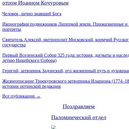
отцом Иоанном Кочуровым
Человек, лично знавший Бога
Иконография подвижников Липецкой земли. Прижизненные и
портреты
Святитель Алексий, митрополит Московский, кормчий Русског
государства
Первый Вселенский Собор 325 года: история, догматы и наслед
летию Никейского Собора)
Георгий, затворник Задонский, его жизненный путь и духовные
Жизнеописание Троекуровского затворника Илариона (1774–18
истории оптинской редакции
Все публикации →
Поздравляем
Паломнический отдел