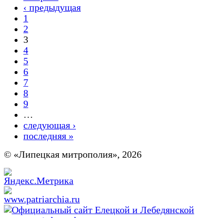
‹ предыдущая
1
2
3
4
5
6
7
8
9
…
следующая ›
последняя »
© «Липецкая митрополия», 2026