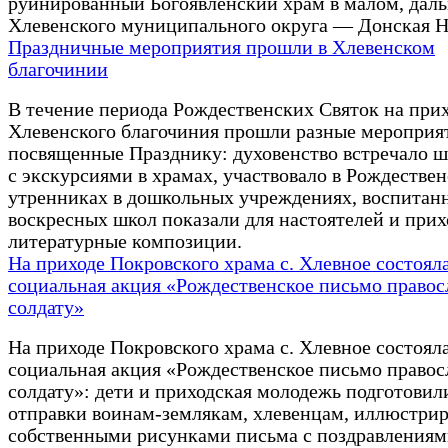
руинированный Богоявленский храм в малом, даль
Хлевенского муниципального округа — Донская Н
Праздничные мероприятия прошли в Хлевенском
благочинии
В течение периода Рождественских Святок на при
Хлевенского благочиния прошли разные мероприя
посвященные Празднику: духовенство встречало 
с экскурсиями в храмах, участвовало в Рождестве
утренниках в дошкольных учреждениях, воспитан
воскресных школ показали для настоятелей и при
литературные композиции.
На приходе Покровского храма с. Хлевное состоял
социальная акция «Рождественское письмо право
солдату»
На приходе Покровского храма с. Хлевное состоял
социальная акция «Рождественское письмо право
солдату»: дети и приходская молодежь подготовил
отправки воинам-землякам, хлевенцам, иллюстри
собственными рисунками письма с поздравлениям