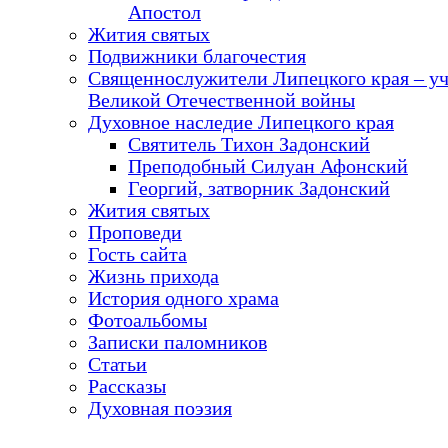
Апостол
Жития святых
Подвижники благочестия
Священнослужители Липецкого края – у
Великой Отечественной войны
Духовное наследие Липецкого края
Святитель Тихон Задонский
Преподобный Силуан Афонский
Георгий, затворник Задонский
Жития святых
Проповеди
Гость сайта
Жизнь прихода
История одного храма
Фотоальбомы
Записки паломников
Статьи
Рассказы
Духовная поэзия