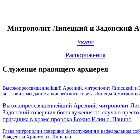
Митрополит Липецкий и Задонский А
Указы
Распоряжения
Служение правящего архиерея
Высокопреосвященнейший Арсений, митрополит Липецкий и 
возглавил заседание архиерейского совета Липецкой митропол
Высокопреосвященнейший Арсений, митрополит Лип
Задонский совершил богослужения по случаю престо
праздника в храме пророка Божия Илии с. Панино
Глава митрополии совершил богослужения в кафедральном соб
Рождества Христова г. Липецка