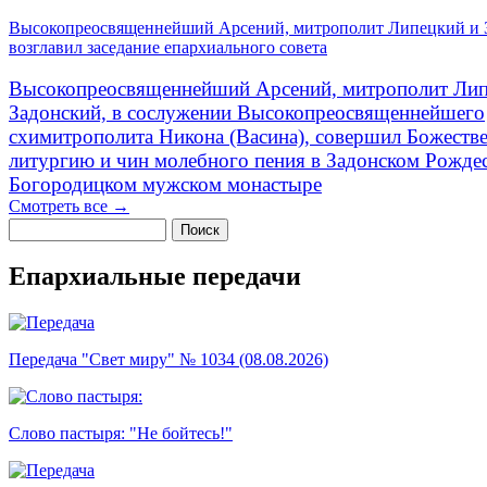
Высокопреосвященнейший Арсений, митрополит Липецкий и 
возглавил заседание епархиального совета
Высокопреосвященнейший Арсений, митрополит Лип
Задонский, в сослужении Высокопреосвященнейшего
схимитрополита Никона (Васина), совершил Божеств
литургию и чин молебного пения в Задонском Рожде
Богородицком мужском монастыре
Смотреть все →
Поиск
Форма поиска
Епархиальные передачи
Передача "Свет миру" № 1034 (08.08.2026)
Слово пастыря: "Не бойтесь!"