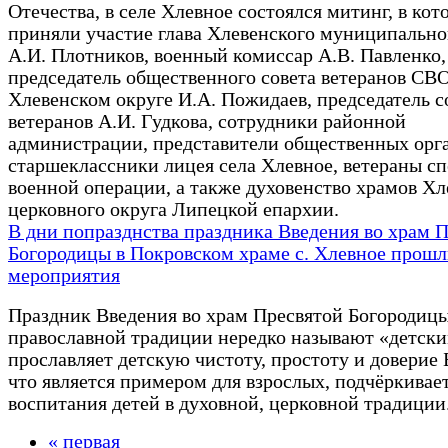
Отечества, в селе Хлевное состоялся митинг, в кот
приняли участие глава Хлевенского муниципально
А.И. Плотников, военный комиссар А.В. Павленко,
председатель общественного совета ветеранов СВО
Хлевенском округе И.А. Пожидаев, председатель с
ветеранов А.И. Гудкова, сотрудники районной
администрации, представители общественных орг
старшеклассники лицея села Хлевное, ветераны с
военной операции, а также духовенство храмов Хл
церковного округа Липецкой епархии.
В дни попразднства праздника Введения во храм 
Богородицы в Покровском храме с. Хлевное прош
мероприятия
Праздник Введения во храм Пресвятой Богородицы
православной традиции нередко называют «детски
прославляет детскую чистоту, простоту и доверие 
что является примером для взрослых, подчёркивае
воспитания детей в духовной, церковной традиции
« первая
Страницы