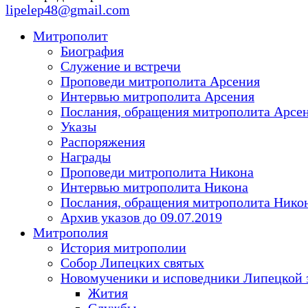
lipelep48@gmail.com
Митрополит
Биография
Служение и встречи
Проповеди митрополита Арсения
Интервью митрополита Арсения
Послания, обращения митрополита Арсе
Указы
Распоряжения
Награды
Проповеди митрополита Никона
Интервью митрополита Никона
Послания, обращения митрополита Нико
Архив указов до 09.07.2019
Митрополия
История митрополии
Собор Липецких святых
Новомученики и исповедники Липецкой 
Жития