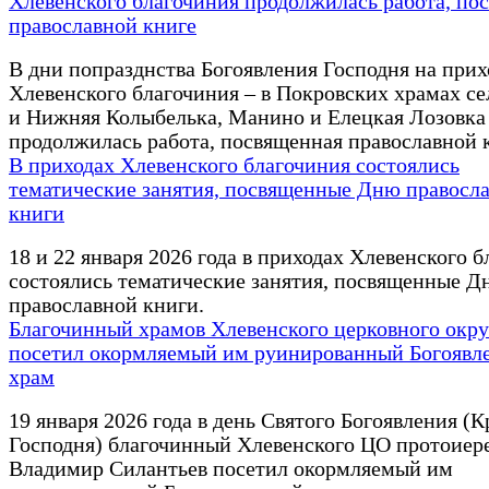
Хлевенского благочиния продолжилась работа, по
православной книге
В дни попразднства Богоявления Господня на прих
Хлевенского благочиния – в Покровских храмах се
и Нижняя Колыбелька, Манино и Елецкая Лозовка
продолжилась работа, посвященная православной 
В приходах Хлевенского благочиния состоялись
тематические занятия, посвященные Дню правосл
книги
18 и 22 января 2026 года в приходах Хлевенского 
состоялись тематические занятия, посвященные Д
православной книги.
Благочинный храмов Хлевенского церковного окру
посетил окормляемый им руинированный Богоявл
храм
19 января 2026 года в день Святого Богоявления (
Господня) благочинный Хлевенского ЦО протоиер
Владимир Силантьев посетил окормляемый им