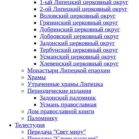
1-ый Липецкий церковный округ
2-ой Липецкий церковный округ
Воловский церковный округ
Грязинский церковный округ
Добринский церковный округ
Добровский церковный округ
Задонский церковный округ
Тербунский церковный округ
Усманский церковный округ
Хлевенский церковный округ
Монастыри Липецкой епархии
Храмы
Утраченные храмы Липецка
Периодические издания
Задонский паломник
Усмань православная
Дом православной книги
Паломнику
Телестудия
Передача "Свет миру"
Передача "Слово пастыря"