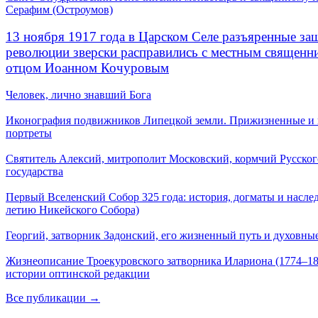
Серафим (Остроумов)
13 ноября 1917 года в Царском Селе разъяренные за
революции зверски расправились с местным священ
отцом Иоанном Кочуровым
Человек, лично знавший Бога
Иконография подвижников Липецкой земли. Прижизненные и
портреты
Святитель Алексий, митрополит Московский, кормчий Русског
государства
Первый Вселенский Собор 325 года: история, догматы и наслед
летию Никейского Собора)
Георгий, затворник Задонский, его жизненный путь и духовные
Жизнеописание Троекуровского затворника Илариона (1774–18
истории оптинской редакции
Все публикации →