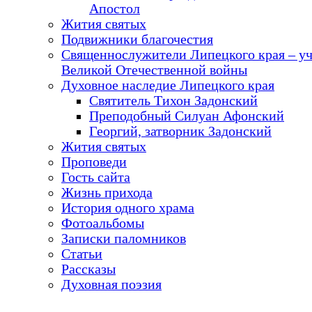
Апостол
Жития святых
Подвижники благочестия
Священнослужители Липецкого края – у
Великой Отечественной войны
Духовное наследие Липецкого края
Святитель Тихон Задонский
Преподобный Силуан Афонский
Георгий, затворник Задонский
Жития святых
Проповеди
Гость сайта
Жизнь прихода
История одного храма
Фотоальбомы
Записки паломников
Статьи
Рассказы
Духовная поэзия