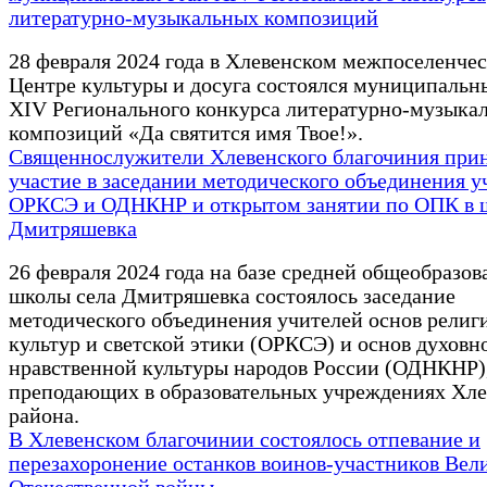
литературно-музыкальных композиций
28 февраля 2024 года в Хлевенском межпоселенче
Центре культуры и досуга состоялся муниципальн
XIV Регионального конкурса литературно-музыка
композиций «Да святится имя Твое!».
Священнослужители Хлевенского благочиния при
участие в заседании методического объединения у
ОРКСЭ и ОДНКНР и открытом занятии по ОПК в ш
Дмитряшевка
26 февраля 2024 года на базе средней общеобразов
школы села Дмитряшевка состоялось заседание
методического объединения учителей основ религ
культур и светской этики (ОРКСЭ) и основ духовн
нравственной культуры народов России (ОДНКНР)
преподающих в образовательных учреждениях Хле
района.
В Хлевенском благочинии состоялось отпевание и
перезахоронение останков воинов-участников Вел