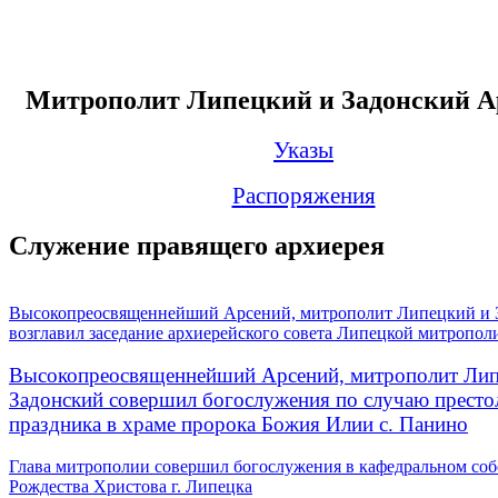
Митрополит Липецкий и Задонский А
Указы
Распоряжения
Служение правящего архиерея
Высокопреосвященнейший Арсений, митрополит Липецкий и 
возглавил заседание архиерейского совета Липецкой митропол
Высокопреосвященнейший Арсений, митрополит Лип
Задонский совершил богослужения по случаю престо
праздника в храме пророка Божия Илии с. Панино
Глава митрополии совершил богослужения в кафедральном соб
Рождества Христова г. Липецка