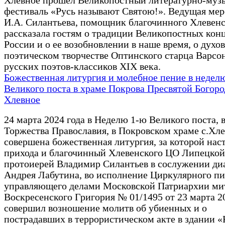
Хлевное прошел Великопостный литературно-муз
фестиваль «Русь называют Святою!». Ведущая ме
И.А. Силантьева, помощник благочинного Хлевенс
рассказала гостям о традиции Великопостных конц
России и о ее возобновлении в наше время, о духо
поэтическом творчестве Оптинского старца Варсо
русских поэтов-классиков XIX века.
Божественная литургия и молебное пение в недел
Великого поста в храме Покрова Пресвятой Богоро
Хлевное
24 марта 2024 года в Неделю 1-ю Великого поста, 
Торжества Православия, в Покровском храме с.Хл
совершена божественная литургия, за которой нас
прихода и благочинный Хлевенского ЦО Липецкой
протоиерей Владимир Силантьев в сослужении ди
Андрея Лабутина, во исполнение Циркулярного п
управляющего делами Московской Патриархии ми
Воскресенского Григория № 01/1495 от 23 марта 20
совершил возношение молитв об убиенных и о
пострадавших в террористическом акте в здании 