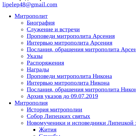
lipelep48@gmail.com
Митрополит
Биография
Служение и встречи
Проповеди митрополита Арсения
Интервью митрополита Арсения
Послания, обращения митрополита Арсе
Указы
Распоряжения
Награды
Проповеди митрополита Никона
Интервью митрополита Никона
Послания, обращения митрополита Нико
Архив указов до 09.07.2019
Митрополия
История митрополии
Собор Липецких святых
Новомученики и исповедники Липецкой 
Жития