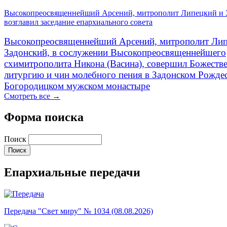
Высокопреосвященнейший Арсений, митрополит Липецкий и 
возглавил заседание епархиального совета
Высокопреосвященнейший Арсений, митрополит Лип
Задонский, в сослужении Высокопреосвященнейшего
схимитрополита Никона (Васина), совершил Божеств
литургию и чин молебного пения в Задонском Рожде
Богородицком мужском монастыре
Смотреть все →
Форма поиска
Поиск
Епархиальные передачи
Передача "Свет миру" № 1034 (08.08.2026)