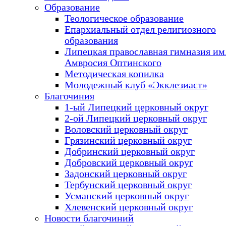
Образование
Теологическое образование
Епархиальный отдел религиозного
образования
Липецкая православная гимназия им.
Амвросия Оптинского
Методическая копилка
Молодежный клуб «Экклезиаст»
Благочиния
1-ый Липецкий церковный округ
2-ой Липецкий церковный округ
Воловский церковный округ
Грязинский церковный округ
Добринский церковный округ
Добровский церковный округ
Задонский церковный округ
Тербунский церковный округ
Усманский церковный округ
Хлевенский церковный округ
Новости благочиний