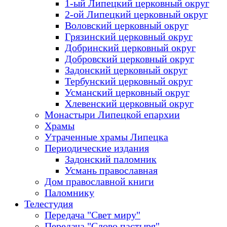
1-ый Липецкий церковный округ
2-ой Липецкий церковный округ
Воловский церковный округ
Грязинский церковный округ
Добринский церковный округ
Добровский церковный округ
Задонский церковный округ
Тербунский церковный округ
Усманский церковный округ
Хлевенский церковный округ
Монастыри Липецкой епархии
Храмы
Утраченные храмы Липецка
Периодические издания
Задонский паломник
Усмань православная
Дом православной книги
Паломнику
Телестудия
Передача "Свет миру"
Передача "Слово пастыря"