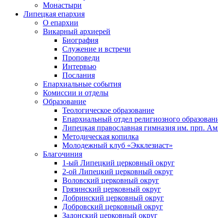
Монастыри
Липецкая епархия
О епархии
Викарный архиерей
Биография
Служение и встречи
Проповеди
Интервью
Послания
Епархиальные события
Комиссии и отделы
Образование
Теологическое образование
Епархиальный отдел религиозного образован
Липецкая православная гимназия им. прп. А
Методическая копилка
Молодежный клуб «Экклезиаст»
Благочиния
1-ый Липецкий церковный округ
2-ой Липецкий церковный округ
Воловский церковный округ
Грязинский церковный округ
Добринский церковный округ
Добровский церковный округ
Задонский церковный округ