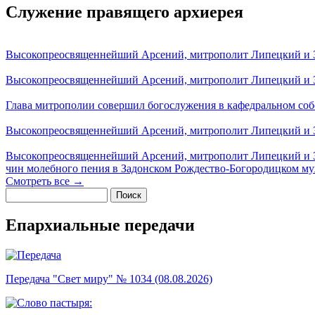
Служение правящего архиерея
Высокопреосвященнейший Арсений, митрополит Липецкий и За
Высокопреосвященнейший Арсений, митрополит Липецкий и За
Глава митрополии совершил богослужения в кафедральном соб
Высокопреосвященнейший Арсений, митрополит Липецкий и За
Высокопреосвященнейший Арсений, митрополит Липецкий и З
чин молебного пения в Задонском Рождество-Богородицком м
Смотреть все →
Поиск
Форма поиска
Епархиальные передачи
Передача "Свет миру" № 1034 (08.08.2026)