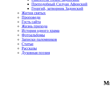
Преподобный Силуан Афонский
Георгий, затворник Задонский
Жития святых
Проповеди
Гость сайта
Жизнь прихода
История одного храма
Фотоальбомы
Записки паломников
Статьи
Рассказы
Духовная поэзия
Ми