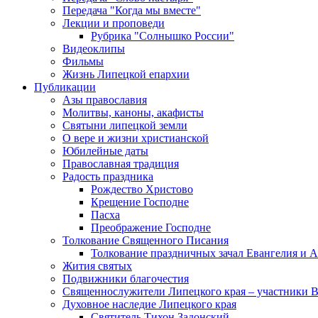
Передача "Когда мы вместе"
Лекции и проповеди
Рубрика "Солнышко России"
Видеоклипы
Фильмы
Жизнь Липецкой епархии
Публикации
Азы православия
Молитвы, каноны, акафисты
Святыни липецкой земли
О вере и жизни христианской
Юбилейные даты
Православная традиция
Радость праздника
Рождество Христово
Крещение Господне
Пасха
Преображение Господне
Толкование Священного Писания
Толкование праздничных зачал Евангелия и 
Жития святых
Подвижники благочестия
Священнослужители Липецкого края – участники 
Духовное наследие Липецкого края
Святитель Тихон Задонский