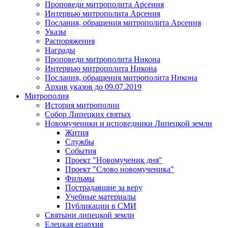
Проповеди митрополита Арсения
Интервью митрополита Арсения
Послания, обращения митрополита Арсения
Указы
Распоряжения
Награды
Проповеди митрополита Никона
Интервью митрополита Никона
Послания, обращения митрополита Никона
Архив указов до 09.07.2019
Митрополия
История митрополии
Собор Липецких святых
Новомученики и исповедники Липецкой земли
Жития
Службы
События
Проект "Новомученик дня"
Проект "Слово новомученика"
Фильмы
Пострадавшие за веру
Учебные материалы
Публикации в СМИ
Святыни липецкой земли
Елецкая епархия