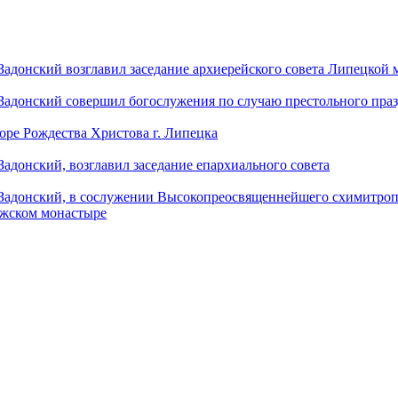
донский возглавил заседание архиерейского совета Липецкой
донский совершил богослужения по случаю престольного праз
оре Рождества Христова г. Липецка
донский, возглавил заседание епархиального совета
адонский, в сослужении Высокопреосвященнейшего схимитропо
ужском монастыре