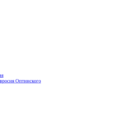
ия
мвросия Оптинского