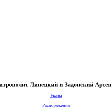
трополит Липецкий и Задонский Арсе
Указы
Распоряжения