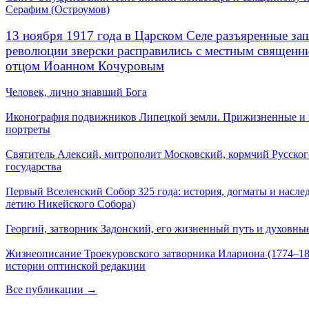
Серафим (Остроумов)
13 ноября 1917 года в Царском Селе разъяренные за
революции зверски расправились с местным священ
отцом Иоанном Кочуровым
Человек, лично знавший Бога
Иконография подвижников Липецкой земли. Прижизненные и
портреты
Святитель Алексий, митрополит Московский, кормчий Русског
государства
Первый Вселенский Собор 325 года: история, догматы и наслед
летию Никейского Собора)
Георгий, затворник Задонский, его жизненный путь и духовные
Жизнеописание Троекуровского затворника Илариона (1774–18
истории оптинской редакции
Все публикации →