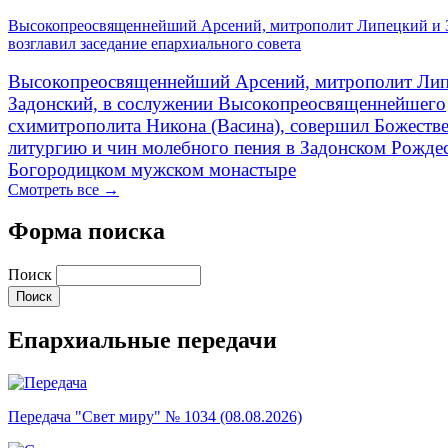
Высокопреосвященнейший Арсений, митрополит Липецкий и 
возглавил заседание епархиального совета
Высокопреосвященнейший Арсений, митрополит Лип
Задонский, в сослужении Высокопреосвященнейшего
схимитрополита Никона (Васина), совершил Божеств
литургию и чин молебного пения в Задонском Рожде
Богородицком мужском монастыре
Смотреть все →
Форма поиска
Поиск
Епархиальные передачи
Передача "Свет миру" № 1034 (08.08.2026)