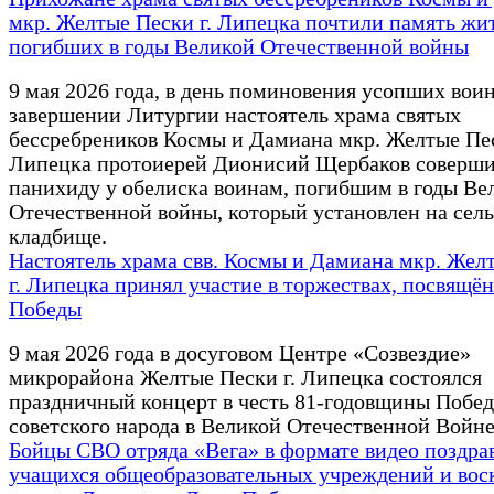
мкр. Желтые Пески г. Липецка почтили память жит
погибших в годы Великой Отечественной войны
9 мая 2026 года, в день поминовения усопших воин
завершении Литургии настоятель храма святых
бессребреников Космы и Дамиана мкр. Желтые Пес
Липецка протоиерей Дионисий Щербаков соверш
панихиду у обелиска воинам, погибшим в годы Ве
Отечественной войны, который установлен на сел
кладбище.
Настоятель храма свв. Космы и Дамиана мкр. Жел
г. Липецка принял участие в торжествах, посвящ
Победы
9 мая 2026 года в досуговом Центре «Созвездие»
микрорайона Желтые Пески г. Липецка состоялся
праздничный концерт в честь 81-годовщины Побе
советского народа в Великой Отечественной Войне 
Бойцы СВО отряда «Вега» в формате видео поздра
учащихся общеобразовательных учреждений и вос