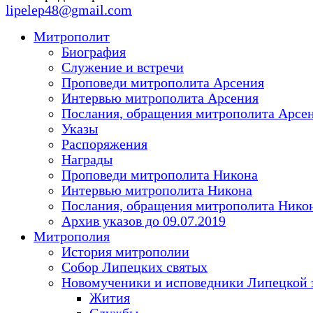
lipelep48@gmail.com
Митрополит
Биография
Служение и встречи
Проповеди митрополита Арсения
Интервью митрополита Арсения
Послания, обращения митрополита Арсе
Указы
Распоряжения
Награды
Проповеди митрополита Никона
Интервью митрополита Никона
Послания, обращения митрополита Нико
Архив указов до 09.07.2019
Митрополия
История митрополии
Собор Липецких святых
Новомученики и исповедники Липецкой 
Жития