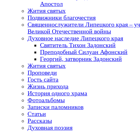
Апостол
Жития святых
Подвижники благочестия
Священнослужители Липецкого края – у
Великой Отечественной войны
Духовное наследие Липецкого края
Святитель Тихон Задонский
Преподобный Силуан Афонский
Георгий, затворник Задонский
Жития святых
Проповеди
Гость сайта
Жизнь прихода
История одного храма
Фотоальбомы
Записки паломников
Статьи
Рассказы
Духовная поэзия