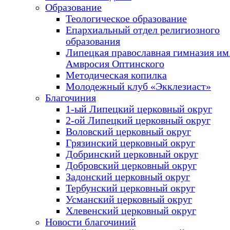
Образование
Теологическое образование
Епархиальный отдел религиозного
образования
Липецкая православная гимназия им.
Амвросия Оптинского
Методическая копилка
Молодежный клуб «Экклезиаст»
Благочиния
1-ый Липецкий церковный округ
2-ой Липецкий церковный округ
Воловский церковный округ
Грязинский церковный округ
Добринский церковный округ
Добровский церковный округ
Задонский церковный округ
Тербунский церковный округ
Усманский церковный округ
Хлевенский церковный округ
Новости благочиний