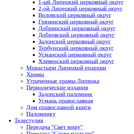
1-ый Липецкий церковный округ
2-ой Липецкий церковный округ
Воловский церковный округ
Грязинский церковный округ
Добринский церковный округ
Добровский церковный округ
Задонский церковный округ
Тербунский церковный округ
Усманский церковный округ
Хлевенский церковный округ
Монастыри Липецкой епархии
Храмы
Утраченные храмы Липецка
Периодические издания
Задонский паломник
Усмань православная
Дом православной книги
Паломнику
Телестудия
Передача "Свет миру"
Передача "Слово пастыря"