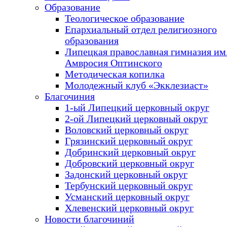
Образование
Теологическое образование
Епархиальный отдел религиозного
образования
Липецкая православная гимназия им.
Амвросия Оптинского
Методическая копилка
Молодежный клуб «Экклезиаст»
Благочиния
1-ый Липецкий церковный округ
2-ой Липецкий церковный округ
Воловский церковный округ
Грязинский церковный округ
Добринский церковный округ
Добровский церковный округ
Задонский церковный округ
Тербунский церковный округ
Усманский церковный округ
Хлевенский церковный округ
Новости благочиний