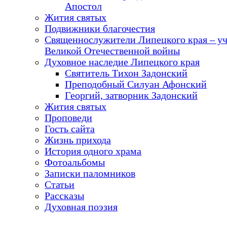
Апостол
Жития святых
Подвижники благочестия
Священнослужители Липецкого края – у
Великой Отечественной войны
Духовное наследие Липецкого края
Святитель Тихон Задонский
Преподобный Силуан Афонский
Георгий, затворник Задонский
Жития святых
Проповеди
Гость сайта
Жизнь прихода
История одного храма
Фотоальбомы
Записки паломников
Статьи
Рассказы
Духовная поэзия