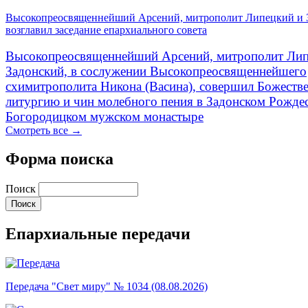
Высокопреосвященнейший Арсений, митрополит Липецкий и 
возглавил заседание епархиального совета
Высокопреосвященнейший Арсений, митрополит Лип
Задонский, в сослужении Высокопреосвященнейшего
схимитрополита Никона (Васина), совершил Божеств
литургию и чин молебного пения в Задонском Рожде
Богородицком мужском монастыре
Смотреть все →
Форма поиска
Поиск
Епархиальные передачи
Передача "Свет миру" № 1034 (08.08.2026)