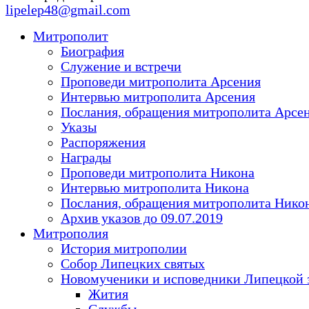
lipelep48@gmail.com
Митрополит
Биография
Служение и встречи
Проповеди митрополита Арсения
Интервью митрополита Арсения
Послания, обращения митрополита Арсе
Указы
Распоряжения
Награды
Проповеди митрополита Никона
Интервью митрополита Никона
Послания, обращения митрополита Нико
Архив указов до 09.07.2019
Митрополия
История митрополии
Собор Липецких святых
Новомученики и исповедники Липецкой 
Жития