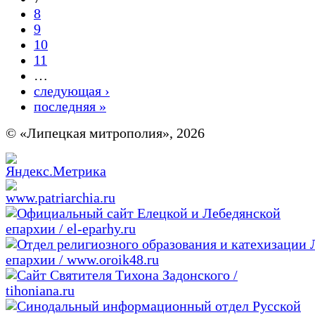
8
9
10
11
…
следующая ›
последняя »
© «Липецкая митрополия», 2026