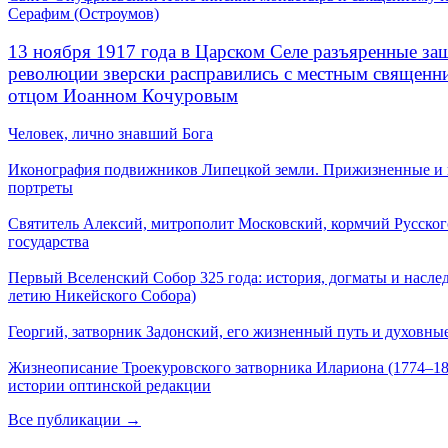
Серафим (Остроумов)
13 ноября 1917 года в Царском Селе разъяренные за
революции зверски расправились с местным священ
отцом Иоанном Кочуровым
Человек, лично знавший Бога
Иконография подвижников Липецкой земли. Прижизненные и
портреты
Святитель Алексий, митрополит Московский, кормчий Русског
государства
Первый Вселенский Собор 325 года: история, догматы и наслед
летию Никейского Собора)
Георгий, затворник Задонский, его жизненный путь и духовные
Жизнеописание Троекуровского затворника Илариона (1774–18
истории оптинской редакции
Все публикации →