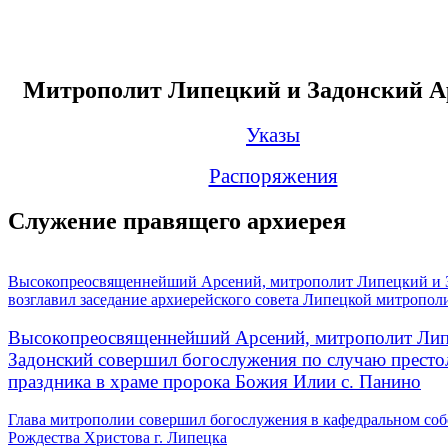
Митрополит Липецкий и Задонский А
Указы
Распоряжения
Служение правящего архиерея
Высокопреосвященнейший Арсений, митрополит Липецкий и 
возглавил заседание архиерейского совета Липецкой митропол
Высокопреосвященнейший Арсений, митрополит Лип
Задонский совершил богослужения по случаю престо
праздника в храме пророка Божия Илии с. Панино
Глава митрополии совершил богослужения в кафедральном соб
Рождества Христова г. Липецка