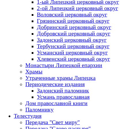
1-ый Липецкий церковный округ
2-ой Липецкий церковный округ
Воловский церковный округ
Грязинский церковный округ
Добринский церковный округ
Добровский церковный округ
Задонский церковный округ
Тербунский церковный округ
Усманский церковный округ
Хлевенский церковный округ
Монастыри Липецкой епархии
Храмы
Утраченные храмы Липецка
Периодические издания
Задонский паломник
Усмань православная
Дом православной книги
Паломнику
Телестудия
Передача "Свет миру"
Передача "Слово пастыря"