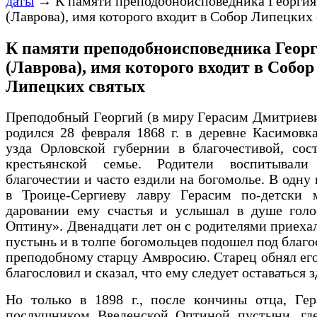
даты
→
К памяти преподобноисповедника Георгия
(Лаврова), имя которого входит в Собор Липецких
К памяти преподобноисповедника Геор
(Лаврова), имя которого входит в Собор
Липецких святых
Преподобный Георгий (в миру Герасим Дмитриев
родился 28 февраля 1868 г. в деревне Касимовк
узда Орловской губернии в благочестивой, сос
крестьянской семье. Родители воспитывал
благочестии и часто ездили на богомолье. В одну 
в Троице-Сергиеву лавру Герасим по-детски 
даровании ему счастья и услышал в душе голо
Оптину». Двенадцати лет он с родителями приеха
пустынь и в толпе богомольцев подошел под благо
преподобному старцу Амвросию. Старец обнял его 
благословил и сказал, что ему следует оставаться з
Но только в 1898 г., после кончины отца, Гер
послушником Введенской Оптиной пустыни, гд