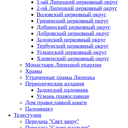
1-ый Липецкий церковный округ
2-ой Липецкий церковный округ
Воловский церковный округ
Грязинский церковный округ
Добринский церковный округ
Добровский церковный округ
Задонский церковный округ
Тербунский церковный округ
Усманский церковный округ
Хлевенский церковный округ
Монастыри Липецкой епархии
Храмы
Утраченные храмы Липецка
Периодические издания
Задонский паломник
Усмань православная
Дом православной книги
Паломнику
Телестудия
Передача "Свет миру"
Передача "Слово пастыря"