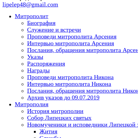
lipelep48@gmail.com
Митрополит
Биография
Служение и встречи
Проповеди митрополита Арсения
Интервью митрополита Арсения
Послания, обращения митрополита Арсе
Указы
Распоряжения
Награды
Проповеди митрополита Никона
Интервью митрополита Никона
Послания, обращения митрополита Нико
Архив указов до 09.07.2019
Митрополия
История митрополии
Собор Липецких святых
Новомученики и исповедники Липецкой 
Жития