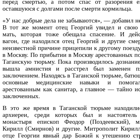
перед смертью, а потом спас от разорения е
оставшуюся с долгами после смерти кормильца.
«У нас добрые дела не забываются», — добавил н
В тот же момент отец Георгий увидел и свою
мать, которая тоже обещала спасение. И дейс
вагон, где находился отец Георгий и другие сме
неизвестной причине прицепили к другому поезд
в Москву. По прибытии в Москву арестованных п
Таганскую тюрьму. Пока производилось дознание,
вышла амнистия и расстрел был заменен п
заключением. Находясь в Таганской тюрьме, батю
основные медицинские навыки и помога
арестованным как санитар, а главное — тайно и
заключенных.
В это же время в Таганской тюрьме находили
архиереи, среди которых был и настоятель
монастыря епископ Феодор (Поздеевский), м
Кирилл (Смирнов) и другие. Митрополит Кирилл
отце Георгии явный дар Божий к утешению ст