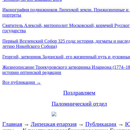
Иконография подвижников Липецкой земли. Прижизненные и
портреты
Святитель Алексий, митрополит Московский, кормчий Русског
государства
Первый Вселенский Собор 325 года: история, догматы и наслед
летию Никейского Собора)
Георгий, затворник Задонский, его жизненный путь и духовные
Жизнеописание Троекуровского затворника Илариона (1774–18
истории оптинской редакции
Все публикации →
Поздравляем
Паломнический отдел
Главная
→
Липецкая епархия
→
Публикации
→
Ю