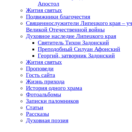
Апостол
Жития святых
Подвижники благочестия
Священнослужители Липецкого края – у
Великой Отечественной войны
Духовное наследие Липецкого края
Святитель Тихон Задонский
Преподобный Силуан Афонский
Георгий, затворник Задонский
Жития святых
Проповеди
Гость сайта
Жизнь прихода
История одного храма
Фотоальбомы
Записки паломников
Статьи
Рассказы
Духовная поэзия