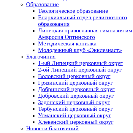
Образование
Теологическое образование
Епархиальный отдел религиозного
образования
Липецкая православная гимназия им.
Амвросия Оптинского
Методическая копилка
Молодежный клуб «Экклезиаст»
Благочиния
1-ый Липецкий церковный округ
2-ой Липецкий церковный округ
Воловский церковный округ
Грязинский церковный округ
Добринский церковный округ
Добровский церковный округ
Задонский церковный округ
Тербунский церковный округ
Усманский церковный округ
Хлевенский церковный округ
Новости благочиний