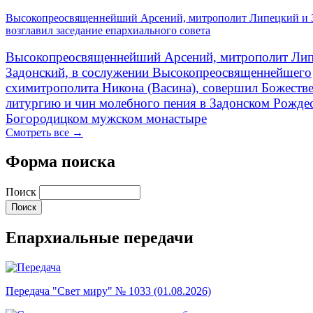
Высокопреосвященнейший Арсений, митрополит Липецкий и 
возглавил заседание епархиального совета
Высокопреосвященнейший Арсений, митрополит Лип
Задонский, в сослужении Высокопреосвященнейшего
схимитрополита Никона (Васина), совершил Божеств
литургию и чин молебного пения в Задонском Рожде
Богородицком мужском монастыре
Смотреть все →
Форма поиска
Поиск
Епархиальные передачи
Передача "Свет миру" № 1033 (01.08.2026)