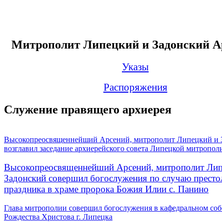
Митрополит Липецкий и Задонский А
Указы
Распоряжения
Служение правящего архиерея
Высокопреосвященнейший Арсений, митрополит Липецкий и 
возглавил заседание архиерейского совета Липецкой митропол
Высокопреосвященнейший Арсений, митрополит Лип
Задонский совершил богослужения по случаю престо
праздника в храме пророка Божия Илии с. Панино
Глава митрополии совершил богослужения в кафедральном соб
Рождества Христова г. Липецка