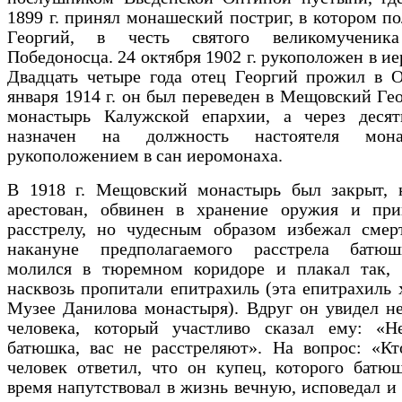
1899 г. принял монашеский постриг, в котором п
Георгий, в честь святого великомученика
Победоносца. 24 октября 1902 г. рукоположен в ие
Двадцать четыре года отец Георгий прожил в О
января 1914 г. он был переведен в Мещовский Ге
монастырь Калужской епархии, а через десят
назначен на должность настоятеля мон
рукоположением в сан иеромонаха.
В 1918 г. Мещовский монастырь был закрыт, н
арестован, обвинен в хранение оружия и при
расстрелу, но чудесным образом избежал смер
накануне предполагаемого расстрела батю
молился в тюремном коридоре и плакал так, 
насквозь пропитали епитрахиль (эта епитрахиль 
Музее Данилова монастыря). Вдруг он увидел н
человека, который участливо сказал ему: «Не
батюшка, вас не расстреляют». На вопрос: «К
человек ответил, что он купец, которого батю
время напутствовал в жизнь вечную, исповедал и