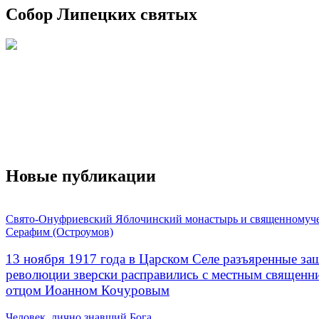
Собор Липецких святых
Новые публикации
Свято-Онуфриевский Яблочинский монастырь и священномуч
Серафим (Остроумов)
13 ноября 1917 года в Царском Селе разъяренные за
революции зверски расправились с местным священ
отцом Иоанном Кочуровым
Человек, лично знавший Бога