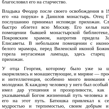
благословил его на старчество.
Владыка Феодор после своего освобождения в 19
его «на поруки» в Данилов монастырь. Отец Г
послушанию принимал исповеди прихожан. С
быстро облетел всю Москву. Его келья нах
помещении бывшей монастырской библиотеке
Покровским храмом, напротив придела З
Елисаветы. В небольшом помещении с иконо
белого мрамора, перед Виленской иконой Божи
горела неугасимая лампада, здесь старец
прихожан.
У отца Георгия, которому было уже за ше
окормлялись и монашествующие, и миряне — про
и интеллигенция, особенно много внимания 
молодежи. К каждому человеку у него был особый 
имел дар утешения и прозорливости, как 
указываемый Богом жизненный путь человека и 
его на этот путь. Батюшка привлекал к с
мудростью и терпимостью, своим добрым и