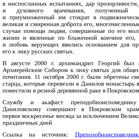
в ниспосланных испытаниях, дар прозорливости
и духовного врачевания, полученный
и приумноженный им стократ в подвижническ
великая и смиренная доброта его, многочисленны
случаи помощи людям, совершенные по его мол
жизни и явленные по блаженной кончине его, 
и любовь верующих явились основанием для пр
его к лику русских святых.
В августе 2000 г. архимандрит Георгий был 
Архиерейским Собором к лику святых для общец
почитания. 11 октября 2000 г. были обретены с
старца, которые перевезли в Данилов монастырь 
поместили в резной деревянной раке в Покровском
Службу и акафист преподобноисповеднику
Даниловскому совершают в Покровском хра
первое воскресенье месяца за исключением Велико
праздничных дней
Ссылка на источник:
Преподобноисповедни