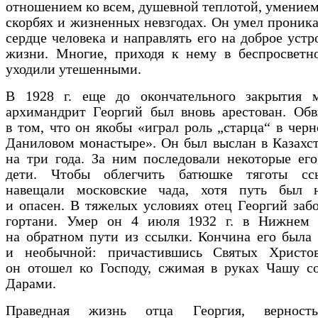
отношением ко всем, душевной теплотой, умением
скорбях и жизненных невзгодах. Он умел проника
сердце человека и направлять его на доброе устр
жизни. Многие, приходя к нему в беспросветно
уходили утешенными.
В 1928 г. еще до окончательного закрытия м
архимандрит Георгий был вновь арестован. Обв
в том, что он якобы «играл роль „старца“ в чер
Даниловом монастыре». Он был выслан в Казахс
на три года. За ним последовали некоторые ег
дети. Чтобы облегчить батюшке тяготы сс
навещали московские чада, хотя путь был 
и опасен. В тяжелых условиях отец Георгий заб
гортани. Умер он 4 июля 1932 г. в Нижнем 
на обратном пути из ссылки. Кончина его была
и необычной: причастившись Святых Христо
он отошел ко Господу, сжимая в руках Чашу с
Дарами.
Праведная жизнь отца Георгия, верност