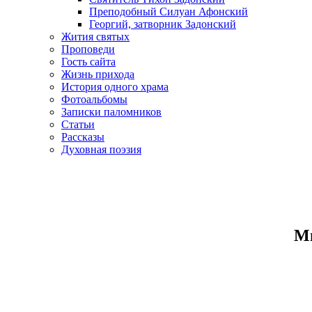
Преподобный Силуан Афонский
Георгий, затворник Задонский
Жития святых
Проповеди
Гость сайта
Жизнь прихода
История одного храма
Фотоальбомы
Записки паломников
Статьи
Рассказы
Духовная поэзия
Ми