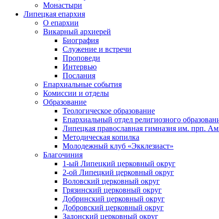
Монастыри
Липецкая епархия
О епархии
Викарный архиерей
Биография
Служение и встречи
Проповеди
Интервью
Послания
Епархиальные события
Комиссии и отделы
Образование
Теологическое образование
Епархиальный отдел религиозного образован
Липецкая православная гимназия им. прп. А
Методическая копилка
Молодежный клуб «Экклезиаст»
Благочиния
1-ый Липецкий церковный округ
2-ой Липецкий церковный округ
Воловский церковный округ
Грязинский церковный округ
Добринский церковный округ
Добровский церковный округ
Задонский церковный округ