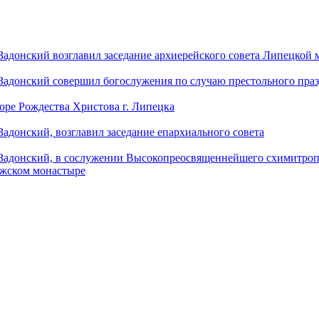
донский возглавил заседание архиерейского совета Липецкой
донский совершил богослужения по случаю престольного праз
оре Рождества Христова г. Липецка
донский, возглавил заседание епархиального совета
адонский, в сослужении Высокопреосвященнейшего схимитропо
ужском монастыре