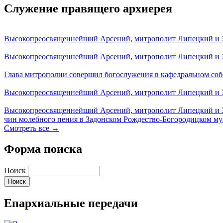
Служение правящего архиерея
Высокопреосвященнейший Арсений, митрополит Липецкий и За
Высокопреосвященнейший Арсений, митрополит Липецкий и За
Глава митрополии совершил богослужения в кафедральном соб
Высокопреосвященнейший Арсений, митрополит Липецкий и За
Высокопреосвященнейший Арсений, митрополит Липецкий и З
чин молебного пения в Задонском Рождество-Богородицком м
Смотреть все →
Форма поиска
Поиск
Епархиальные передачи