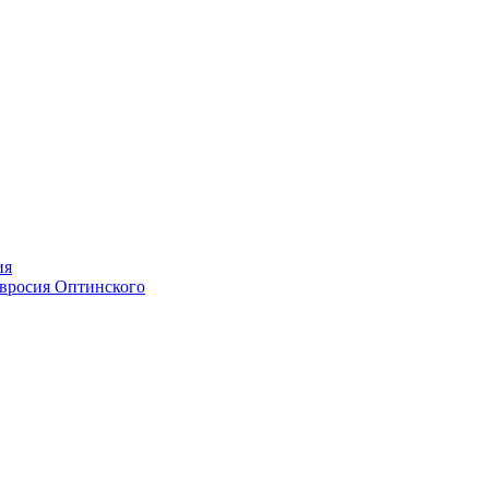
ия
мвросия Оптинского