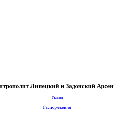
трополит Липецкий и Задонский Арсе
Указы
Распоряжения