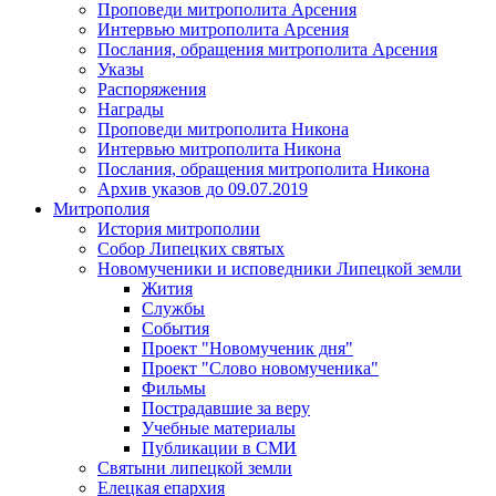
Проповеди митрополита Арсения
Интервью митрополита Арсения
Послания, обращения митрополита Арсения
Указы
Распоряжения
Награды
Проповеди митрополита Никона
Интервью митрополита Никона
Послания, обращения митрополита Никона
Архив указов до 09.07.2019
Митрополия
История митрополии
Собор Липецких святых
Новомученики и исповедники Липецкой земли
Жития
Службы
События
Проект "Новомученик дня"
Проект "Слово новомученика"
Фильмы
Пострадавшие за веру
Учебные материалы
Публикации в СМИ
Святыни липецкой земли
Елецкая епархия