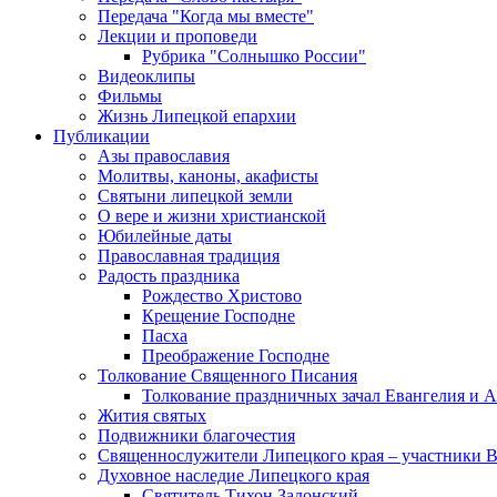
Передача "Когда мы вместе"
Лекции и проповеди
Рубрика "Солнышко России"
Видеоклипы
Фильмы
Жизнь Липецкой епархии
Публикации
Азы православия
Молитвы, каноны, акафисты
Святыни липецкой земли
О вере и жизни христианской
Юбилейные даты
Православная традиция
Радость праздника
Рождество Христово
Крещение Господне
Пасха
Преображение Господне
Толкование Священного Писания
Толкование праздничных зачал Евангелия и 
Жития святых
Подвижники благочестия
Священнослужители Липецкого края – участники 
Духовное наследие Липецкого края
Святитель Тихон Задонский