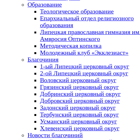
Образование
Теологическое образование
Епархиальный отдел религиозного
образования
Липецкая православная гимназия им.
Амвросия Оптинского
Методическая копилка
Молодежный клуб «Экклезиаст»
Благочиния
1-ый Липецкий церковный округ
2-ой Липецкий церковный округ
Воловский церковный округ
Грязинский церковный округ
Добринский церковный округ
Добровский церковный округ
Задонский церковный округ
Тербунский церковный округ
Усманский церковный округ
Хлевенский церковный округ
Новости благочиний