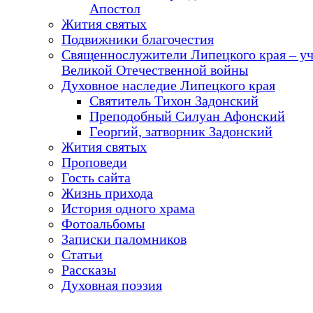
Апостол
Жития святых
Подвижники благочестия
Священнослужители Липецкого края – у
Великой Отечественной войны
Духовное наследие Липецкого края
Святитель Тихон Задонский
Преподобный Силуан Афонский
Георгий, затворник Задонский
Жития святых
Проповеди
Гость сайта
Жизнь прихода
История одного храма
Фотоальбомы
Записки паломников
Статьи
Рассказы
Духовная поэзия