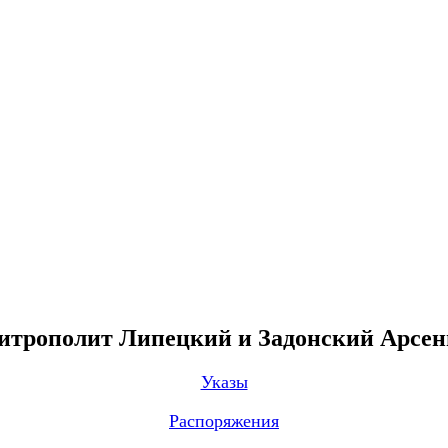
трополит Липецкий и Задонский Арсе
Указы
Распоряжения