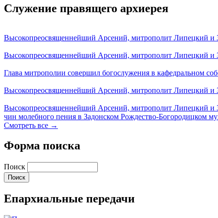
Служение правящего архиерея
Высокопреосвященнейший Арсений, митрополит Липецкий и За
Высокопреосвященнейший Арсений, митрополит Липецкий и За
Глава митрополии совершил богослужения в кафедральном соб
Высокопреосвященнейший Арсений, митрополит Липецкий и За
Высокопреосвященнейший Арсений, митрополит Липецкий и З
чин молебного пения в Задонском Рождество-Богородицком м
Смотреть все →
Форма поиска
Поиск
Епархиальные передачи