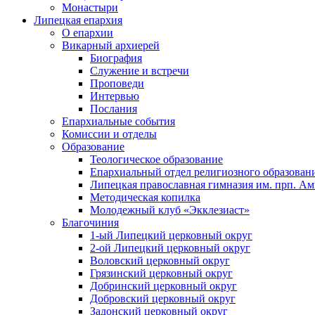
Монастыри
Липецкая епархия
О епархии
Викарный архиерей
Биография
Служение и встречи
Проповеди
Интервью
Послания
Епархиальные события
Комиссии и отделы
Образование
Теологическое образование
Епархиальный отдел религиозного образован
Липецкая православная гимназия им. прп. А
Методическая копилка
Молодежный клуб «Экклезиаст»
Благочиния
1-ый Липецкий церковный округ
2-ой Липецкий церковный округ
Воловский церковный округ
Грязинский церковный округ
Добринский церковный округ
Добровский церковный округ
Задонский церковный округ