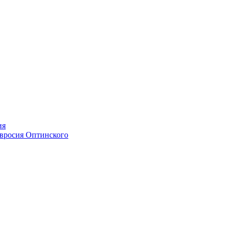
ия
мвросия Оптинского