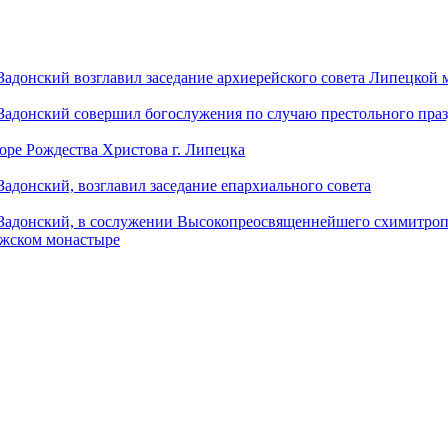
донский возглавил заседание архиерейского совета Липецкой
донский совершил богослужения по случаю престольного праз
оре Рождества Христова г. Липецка
донский, возглавил заседание епархиального совета
адонский, в сослужении Высокопреосвященнейшего схимитропо
ужском монастыре