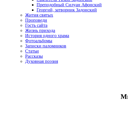
Преподобный Силуан Афонский
Георгий, затворник Задонский
Жития святых
Проповеди
Гость сайта
Жизнь прихода
История одного храма
Фотоальбомы
Записки паломников
Статьи
Рассказы
Духовная поэзия
Ми