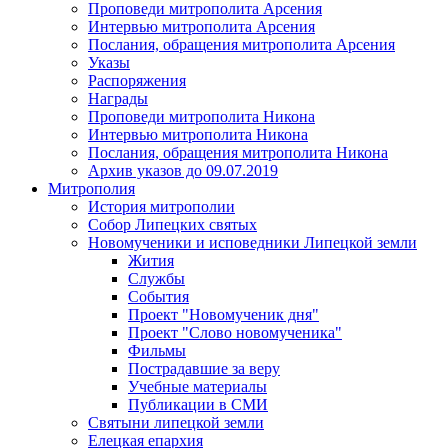
Проповеди митрополита Арсения
Интервью митрополита Арсения
Послания, обращения митрополита Арсения
Указы
Распоряжения
Награды
Проповеди митрополита Никона
Интервью митрополита Никона
Послания, обращения митрополита Никона
Архив указов до 09.07.2019
Митрополия
История митрополии
Собор Липецких святых
Новомученики и исповедники Липецкой земли
Жития
Службы
События
Проект "Новомученик дня"
Проект "Слово новомученика"
Фильмы
Пострадавшие за веру
Учебные материалы
Публикации в СМИ
Святыни липецкой земли
Елецкая епархия