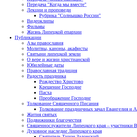
Передача "Когда мы вместе"
Лекции и проповеди
Рубрика "Солнышко России"
Видеоклипы
Фильмы
Жизнь Липецкой епархии
Публикации
Азы православия
Молитвы, каноны, акафисты
Святыни липецкой земли
О вере и жизни христианской
Юбилейные даты
Православная традиция
Радость праздника
Рождество Христово
Крещение Господне
Пасха
Преображение Господне
Толкование Священного Писания
Толкование праздничных зачал Евангелия и 
Жития святых
Подвижники благочестия
Священнослужители Липецкого края – участники 
Духовное наследие Липецкого края
Святитель Тихон Задонский