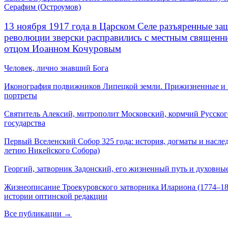
Серафим (Остроумов)
13 ноября 1917 года в Царском Селе разъяренные за
революции зверски расправились с местным священ
отцом Иоанном Кочуровым
Человек, лично знавший Бога
Иконография подвижников Липецкой земли. Прижизненные и
портреты
Святитель Алексий, митрополит Московский, кормчий Русског
государства
Первый Вселенский Собор 325 года: история, догматы и наслед
летию Никейского Собора)
Георгий, затворник Задонский, его жизненный путь и духовные
Жизнеописание Троекуровского затворника Илариона (1774–18
истории оптинской редакции
Все публикации →