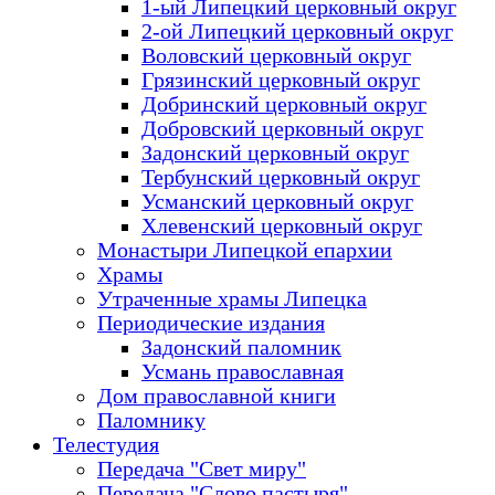
1-ый Липецкий церковный округ
2-ой Липецкий церковный округ
Воловский церковный округ
Грязинский церковный округ
Добринский церковный округ
Добровский церковный округ
Задонский церковный округ
Тербунский церковный округ
Усманский церковный округ
Хлевенский церковный округ
Монастыри Липецкой епархии
Храмы
Утраченные храмы Липецка
Периодические издания
Задонский паломник
Усмань православная
Дом православной книги
Паломнику
Телестудия
Передача "Свет миру"
Передача "Слово пастыря"