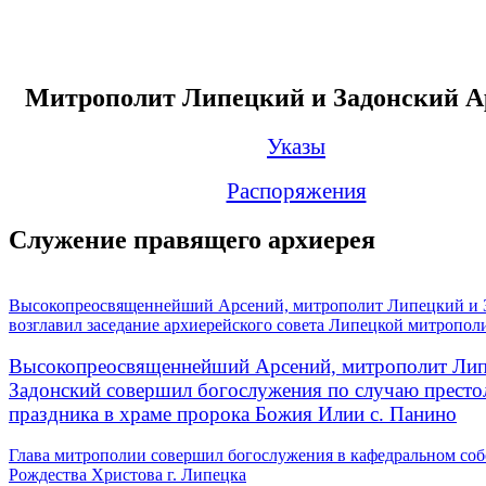
Митрополит Липецкий и Задонский А
Указы
Распоряжения
Служение правящего архиерея
Высокопреосвященнейший Арсений, митрополит Липецкий и 
возглавил заседание архиерейского совета Липецкой митропол
Высокопреосвященнейший Арсений, митрополит Лип
Задонский совершил богослужения по случаю престо
праздника в храме пророка Божия Илии с. Панино
Глава митрополии совершил богослужения в кафедральном соб
Рождества Христова г. Липецка