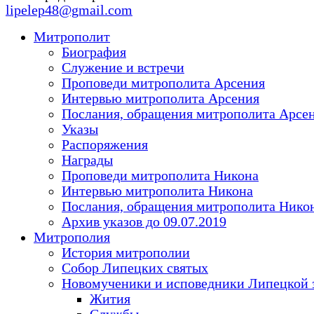
lipelep48@gmail.com
Митрополит
Биография
Служение и встречи
Проповеди митрополита Арсения
Интервью митрополита Арсения
Послания, обращения митрополита Арсе
Указы
Распоряжения
Награды
Проповеди митрополита Никона
Интервью митрополита Никона
Послания, обращения митрополита Нико
Архив указов до 09.07.2019
Митрополия
История митрополии
Собор Липецких святых
Новомученики и исповедники Липецкой 
Жития