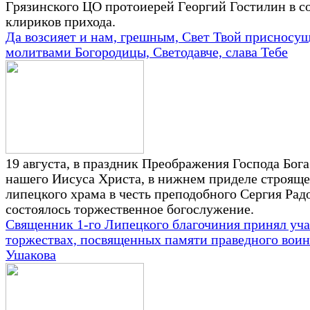
Грязинского ЦО протоиерей Георгий Гостилин в 
клириков прихода.
Да возсияет и нам, грешным, Свет Твой присносу
молитвами Богородицы, Светодавче, слава Тебе
19 августа, в праздник Преображения Господа Бога
нашего Иисуса Христа, в нижнем приделе строяще
липецкого храма в честь преподобного Сергия Рад
состоялось торжественное богослужение.
Священник 1-го Липецкого благочиния принял уча
торжествах, посвященных памяти праведного вои
Ушакова