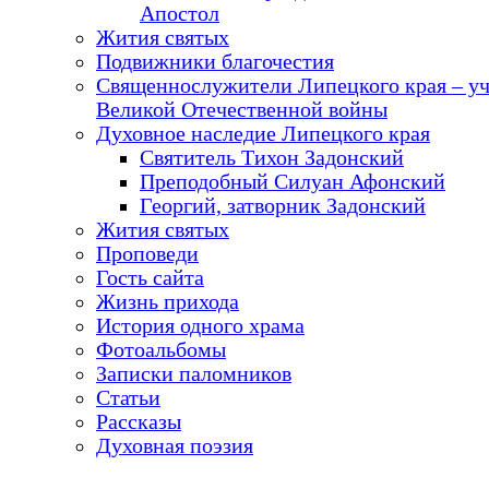
Апостол
Жития святых
Подвижники благочестия
Священнослужители Липецкого края – у
Великой Отечественной войны
Духовное наследие Липецкого края
Святитель Тихон Задонский
Преподобный Силуан Афонский
Георгий, затворник Задонский
Жития святых
Проповеди
Гость сайта
Жизнь прихода
История одного храма
Фотоальбомы
Записки паломников
Статьи
Рассказы
Духовная поэзия