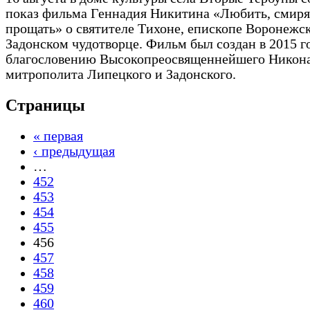
показ фильма Геннадия Никитина «Любить, смиря
прощать» о святителе Тихоне, епископе Воронежс
Задонском чудотворце. Фильм был создан в 2015 г
благословению Высокопреосвященнейшего Никона
митрополита Липецкого и Задонского.
Страницы
« первая
‹ предыдущая
…
452
453
454
455
456
457
458
459
460