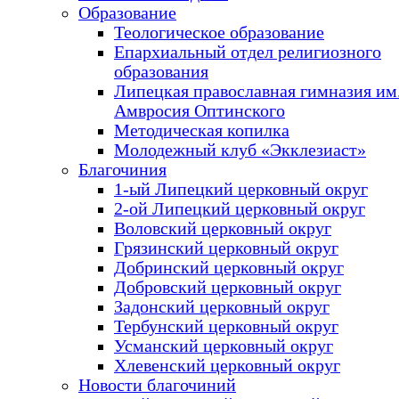
Образование
Теологическое образование
Епархиальный отдел религиозного
образования
Липецкая православная гимназия им.
Амвросия Оптинского
Методическая копилка
Молодежный клуб «Экклезиаст»
Благочиния
1-ый Липецкий церковный округ
2-ой Липецкий церковный округ
Воловский церковный округ
Грязинский церковный округ
Добринский церковный округ
Добровский церковный округ
Задонский церковный округ
Тербунский церковный округ
Усманский церковный округ
Хлевенский церковный округ
Новости благочиний