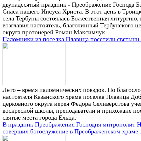
двунадесятый праздник - Преображение Господа Б
Спаса нашего Иисуса Христа. В этот день в Троиц
села Тербуны состоялась Божественная литургию,
возглавил настоятель, благочинный Тербунского ц
округа протоиерей Роман Максимчук.
Паломники из поселка Плавица посетили святыни
Лето – время паломнических поездок. По благосл
настоятеля Казанского храма поселка Плавица До
церковного округа иерея Федора Селиверстова уч
воскресной школы, преподаватели и прихожане по
святые места города Ельца.
В праздник Преображения Господня митрополит 
совершил богослужение в Преображенском храме