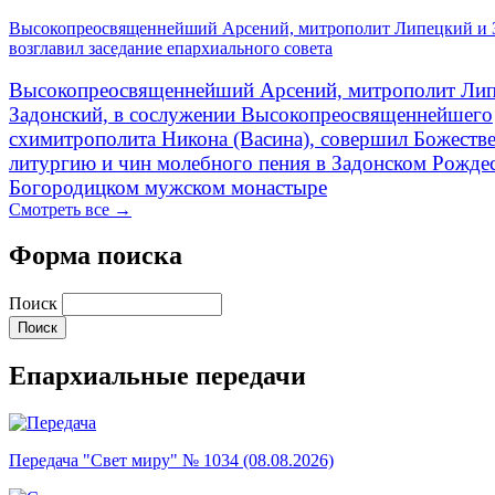
Высокопреосвященнейший Арсений, митрополит Липецкий и 
возглавил заседание епархиального совета
Высокопреосвященнейший Арсений, митрополит Лип
Задонский, в сослужении Высокопреосвященнейшего
схимитрополита Никона (Васина), совершил Божеств
литургию и чин молебного пения в Задонском Рожде
Богородицком мужском монастыре
Смотреть все →
Форма поиска
Поиск
Епархиальные передачи
Передача "Свет миру" № 1034 (08.08.2026)