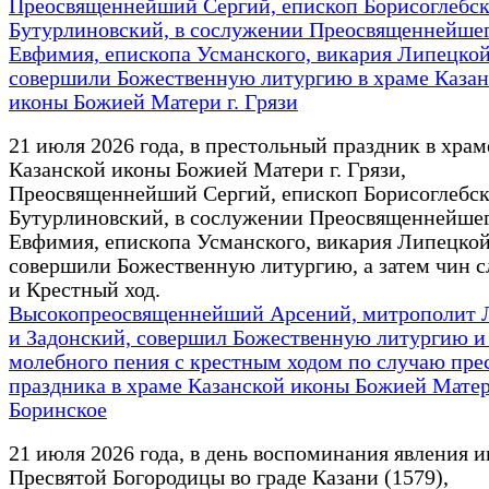
Преосвященнейший Сергий, епископ Борисоглебск
Бутурлиновский, в сослужении Преосвященнейше
Евфимия, епископа Усманского, викария Липецко
совершили Божественную литургию в храме Казан
иконы Божией Матери г. Грязи
21 июля 2026 года, в престольный праздник в храм
Казанской иконы Божией Матери г. Грязи,
Преосвященнейший Сергий, епископ Борисоглебск
Бутурлиновский, в сослужении Преосвященнейше
Евфимия, епископа Усманского, викария Липецко
совершили Божественную литургию, а затем чин с
и Крестный ход.
Высокопреосвященнейший Арсений, митрополит 
и Задонский, совершил Божественную литургию и
молебного пения с крестным ходом по случаю пре
праздника в храме Казанской иконы Божией Матер
Боринское
21 июля 2026 года, в день воспоминания явления 
Пресвятой Богородицы во граде Казани (1579),