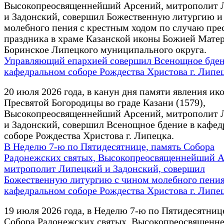
Высокопреосвященнейший Арсений, митрополит 
и Задонский, совершил Божественную литургию и
молебного пения с крестным ходом по случаю пре
праздника в храме Казанской иконы Божией Матер
Боринское Липецкого муниципального округа.
Управляющий епархией совершил Всенощное бден
кафедральном соборе Рождества Христова г. Липе
20 июля 2026 года, в канун дня памяти явления ик
Пресвятой Богородицы во граде Казани (1579),
Высокопреосвященнейший Арсений, митрополит 
и Задонский, совершил Всенощное бдение в кафе
соборе Рождества Христова г. Липецка.
В Неделю 7-ю по Пятидесятнице, память Собора
Радонежских святых, Высокопреосвященнейший А
митрополит Липецкий и Задонский, совершил
Божественную литургию с чином молебного пения
кафедральном соборе Рождества Христова г. Липе
19 июля 2026 года, в Неделю 7-ю по Пятидесятниц
Собора Радонежских святых, Высокопреосвященн