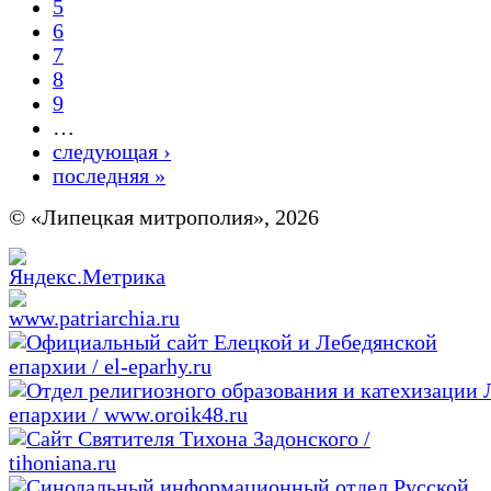
5
6
7
8
9
…
следующая ›
последняя »
© «Липецкая митрополия», 2026