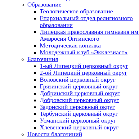
Образование
Теологическое образование
Епархиальный отдел религиозного
образования
Липецкая православная гимназия им.
Амвросия Оптинского
Методическая копилка
Молодежный клуб «Экклезиаст»
Благочиния
1-ый Липецкий церковный округ
2-ой Липецкий церковный округ
Воловский церковный округ
Грязинский церковный округ
Добринский церковный округ
Добровский церковный округ
Задонский церковный округ
Тербунский церковный округ
Усманский церковный округ
Хлевенский церковный округ
Новости благочиний