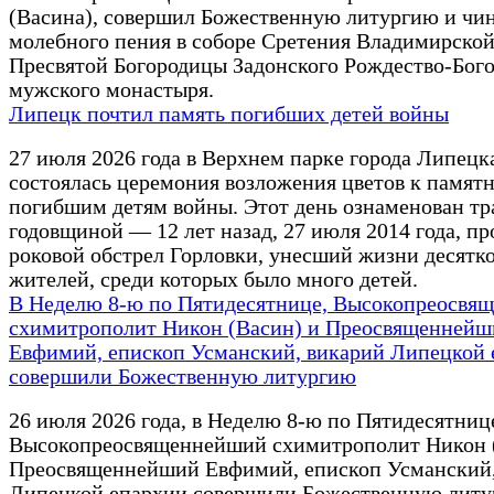
(Васина), совершил Божественную литургию и чи
молебного пения в соборе Сретения Владимирско
Пресвятой Богородицы Задонского Рождество-Бог
мужского монастыря.
Липецк почтил память погибших детей войны
27 июля 2026 года в Верхнем парке города Липецк
состоялась церемония возложения цветов к памят
погибшим детям войны. Этот день ознаменован тр
годовщиной — 12 лет назад, 27 июля 2014 года, п
роковой обстрел Горловки, унесший жизни десятк
жителей, среди которых было много детей.
В Неделю 8-ю по Пятидесятнице, Высокопреосвя
схимитрополит Никон (Васин) и Преосвященнейш
Евфимий, епископ Усманский, викарий Липецкой 
совершили Божественную литургию
26 июля 2026 года, в Неделю 8-ю по Пятидесятниц
Высокопреосвященнейший схимитрополит Никон 
Преосвященнейший Евфимий, епископ Усманский,
Липецкой епархии совершили Божественную литу