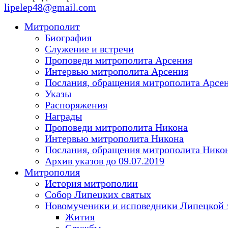
lipelep48@gmail.com
Митрополит
Биография
Служение и встречи
Проповеди митрополита Арсения
Интервью митрополита Арсения
Послания, обращения митрополита Арсе
Указы
Распоряжения
Награды
Проповеди митрополита Никона
Интервью митрополита Никона
Послания, обращения митрополита Нико
Архив указов до 09.07.2019
Митрополия
История митрополии
Собор Липецких святых
Новомученики и исповедники Липецкой 
Жития