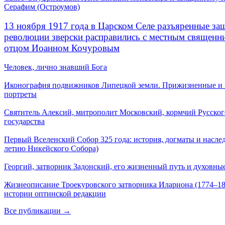
Серафим (Остроумов)
13 ноября 1917 года в Царском Селе разъяренные за
революции зверски расправились с местным священ
отцом Иоанном Кочуровым
Человек, лично знавший Бога
Иконография подвижников Липецкой земли. Прижизненные и
портреты
Святитель Алексий, митрополит Московский, кормчий Русског
государства
Первый Вселенский Собор 325 года: история, догматы и наслед
летию Никейского Собора)
Георгий, затворник Задонский, его жизненный путь и духовные
Жизнеописание Троекуровского затворника Илариона (1774–18
истории оптинской редакции
Все публикации →