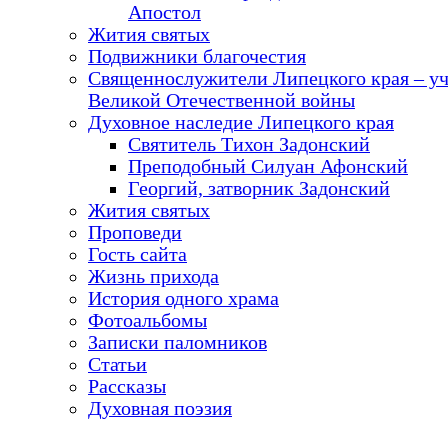
Апостол
Жития святых
Подвижники благочестия
Священнослужители Липецкого края – у
Великой Отечественной войны
Духовное наследие Липецкого края
Святитель Тихон Задонский
Преподобный Силуан Афонский
Георгий, затворник Задонский
Жития святых
Проповеди
Гость сайта
Жизнь прихода
История одного храма
Фотоальбомы
Записки паломников
Статьи
Рассказы
Духовная поэзия