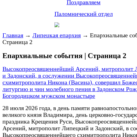
Поздравляем
Паломнический отдел
Главная
→
Липецкая епархия
→
Епархиальные соб
Страница 2
Епархиальные события | Страница 2
Высокопреосвященнейший Арсений, митрополит 
и Задонский, в сослужении Высокопреосвященней
схимитрополита Никона (Васина), совершил Боже
литургию и чин молебного пения в Задонском Рож
Богородицком мужском монастыре
28 июля 2026 года, в день памяти равноапостольно
великого князя Владимира, день церковно-государ
праздника Крещения Руси, Высокопреосвященне
Арсений, митрополит Липецкий и Задонский, в с
Высокопреосвященнейшего схимитрополита Нико