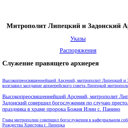
Митрополит Липецкий и Задонский А
Указы
Распоряжения
Служение правящего архиерея
Высокопреосвященнейший Арсений, митрополит Липецкий и 
возглавил заседание архиерейского совета Липецкой митропол
Высокопреосвященнейший Арсений, митрополит Лип
Задонский совершил богослужения по случаю престо
праздника в храме пророка Божия Илии с. Панино
Глава митрополии совершил богослужения в кафедральном соб
Рождества Христова г. Липецка