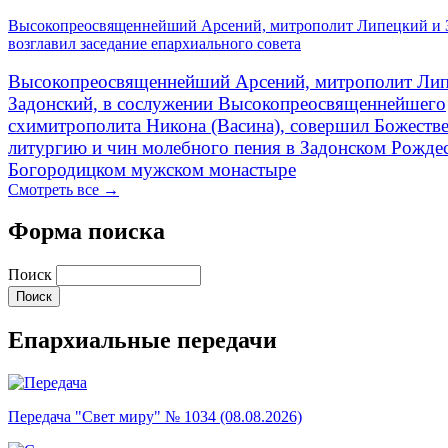
Высокопреосвященнейший Арсений, митрополит Липецкий и 
возглавил заседание епархиального совета
Высокопреосвященнейший Арсений, митрополит Лип
Задонский, в сослужении Высокопреосвященнейшего
схимитрополита Никона (Васина), совершил Божеств
литургию и чин молебного пения в Задонском Рожде
Богородицком мужском монастыре
Смотреть все →
Форма поиска
Поиск
Епархиальные передачи
Передача "Свет миру" № 1034 (08.08.2026)