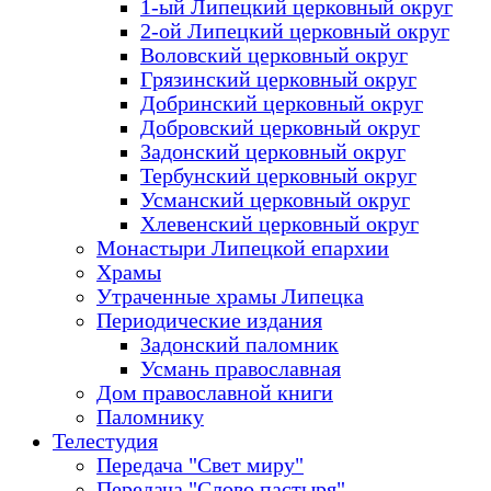
1-ый Липецкий церковный округ
2-ой Липецкий церковный округ
Воловский церковный округ
Грязинский церковный округ
Добринский церковный округ
Добровский церковный округ
Задонский церковный округ
Тербунский церковный округ
Усманский церковный округ
Хлевенский церковный округ
Монастыри Липецкой епархии
Храмы
Утраченные храмы Липецка
Периодические издания
Задонский паломник
Усмань православная
Дом православной книги
Паломнику
Телестудия
Передача "Свет миру"
Передача "Слово пастыря"