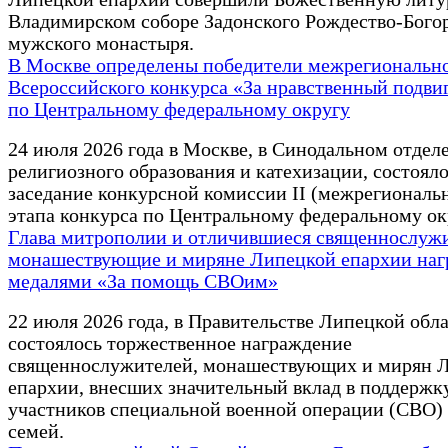
Владимирском соборе Задонского Рождество-Бого
мужского монастыря.
В Москве определены победители межрегионально
Всероссийского конкурса «За нравственный подви
по Центральному федеральному округу
24 июля 2026 года в Москве, в Синодальном отдел
религиозного образования и катехизации, состоял
заседание конкурсной комиссии II (межрегиональ
этапа конкурса по Центральному федеральному ок
Глава митрополии и отличившиеся священнослуж
монашествующие и миряне Липецкой епархии на
медалями «За помощь СВОим»
22 июля 2026 года, в Правительстве Липецкой обл
состоялось торжественное награждение
священнослужителей, монашествующих и мирян 
епархии, внесших значительный вклад в поддержк
участников специальной военной операции (СВО) 
семей.