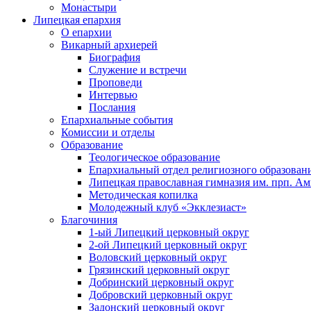
Монастыри
Липецкая епархия
О епархии
Викарный архиерей
Биография
Служение и встречи
Проповеди
Интервью
Послания
Епархиальные события
Комиссии и отделы
Образование
Теологическое образование
Епархиальный отдел религиозного образован
Липецкая православная гимназия им. прп. А
Методическая копилка
Молодежный клуб «Экклезиаст»
Благочиния
1-ый Липецкий церковный округ
2-ой Липецкий церковный округ
Воловский церковный округ
Грязинский церковный округ
Добринский церковный округ
Добровский церковный округ
Задонский церковный округ