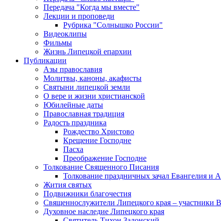
Передача "Когда мы вместе"
Лекции и проповеди
Рубрика "Солнышко России"
Видеоклипы
Фильмы
Жизнь Липецкой епархии
Публикации
Азы православия
Молитвы, каноны, акафисты
Святыни липецкой земли
О вере и жизни христианской
Юбилейные даты
Православная традиция
Радость праздника
Рождество Христово
Крещение Господне
Пасха
Преображение Господне
Толкование Священного Писания
Толкование праздничных зачал Евангелия и 
Жития святых
Подвижники благочестия
Священнослужители Липецкого края – участники 
Духовное наследие Липецкого края
Святитель Тихон Задонский