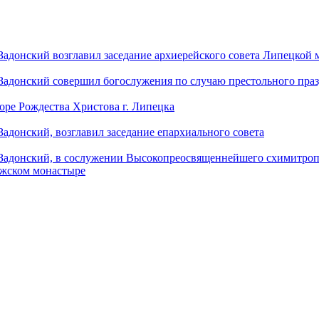
донский возглавил заседание архиерейского совета Липецкой
донский совершил богослужения по случаю престольного праз
оре Рождества Христова г. Липецка
донский, возглавил заседание епархиального совета
адонский, в сослужении Высокопреосвященнейшего схимитропо
ужском монастыре