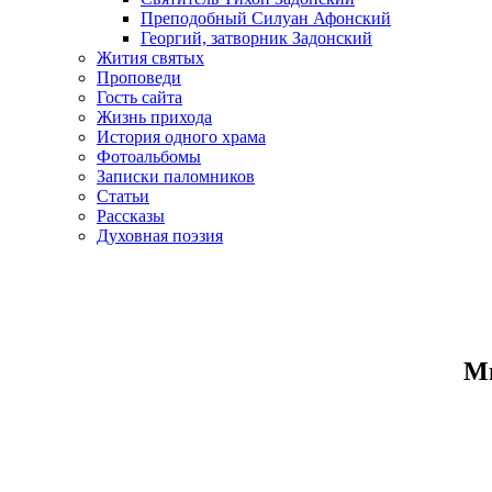
Преподобный Силуан Афонский
Георгий, затворник Задонский
Жития святых
Проповеди
Гость сайта
Жизнь прихода
История одного храма
Фотоальбомы
Записки паломников
Статьи
Рассказы
Духовная поэзия
Ми