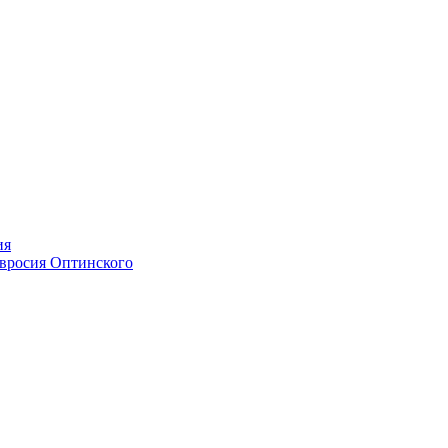
ия
мвросия Оптинского