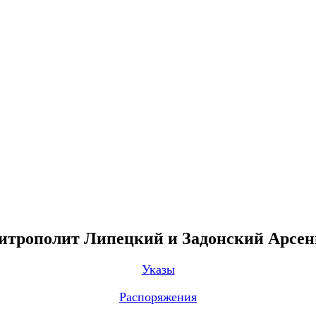
трополит Липецкий и Задонский Арсе
Указы
Распоряжения