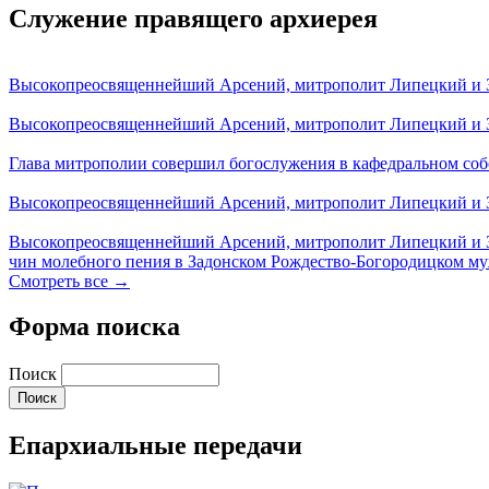
Служение правящего архиерея
Высокопреосвященнейший Арсений, митрополит Липецкий и За
Высокопреосвященнейший Арсений, митрополит Липецкий и За
Глава митрополии совершил богослужения в кафедральном соб
Высокопреосвященнейший Арсений, митрополит Липецкий и За
Высокопреосвященнейший Арсений, митрополит Липецкий и З
чин молебного пения в Задонском Рождество-Богородицком м
Смотреть все →
Форма поиска
Поиск
Епархиальные передачи