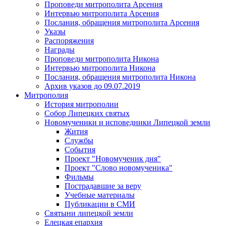
Проповеди митрополита Арсения
Интервью митрополита Арсения
Послания, обращения митрополита Арсения
Указы
Распоряжения
Награды
Проповеди митрополита Никона
Интервью митрополита Никона
Послания, обращения митрополита Никона
Архив указов до 09.07.2019
Митрополия
История митрополии
Собор Липецких святых
Новомученики и исповедники Липецкой земли
Жития
Службы
События
Проект "Новомученик дня"
Проект "Слово новомученика"
Фильмы
Пострадавшие за веру
Учебные материалы
Публикации в СМИ
Святыни липецкой земли
Елецкая епархия