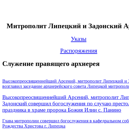
Митрополит Липецкий и Задонский А
Указы
Распоряжения
Служение правящего архиерея
Высокопреосвященнейший Арсений, митрополит Липецкий и 
возглавил заседание архиерейского совета Липецкой митропол
Высокопреосвященнейший Арсений, митрополит Лип
Задонский совершил богослужения по случаю престо
праздника в храме пророка Божия Илии с. Панино
Глава митрополии совершил богослужения в кафедральном соб
Рождества Христова г. Липецка