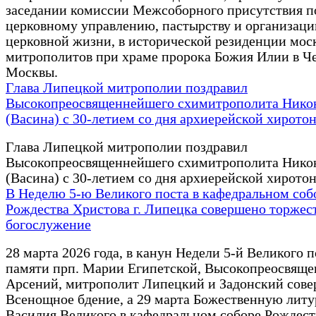
заседании комиссии Межсоборного присутствия п
церковному управлению, пастырству и организаци
церковной жизни, в исторической резиденции мос
митрополитов при храме пророка Божия Илии в Че
Москвы.
Глава Липецкой митрополии поздравил
Высокопреосвященнейшего схимитрополита Нико
(Васина) с 30-летием со дня архиерейской хирото
Глава Липецкой митрополии поздравил
Высокопреосвященнейшего схимитрополита Нико
(Васина) с 30-летием со дня архиерейской хирото
В Неделю 5-ю Великого поста в кафедральном соб
Рождества Христова г. Липецка совершено торжес
богослужение
28 марта 2026 года, в канун Недели 5-й Великого п
памяти прп. Марии Египетской, Высокопреосвящ
Арсений, митрополит Липецкий и Задонский сов
Всенощное бдение, а 29 марта Божественную литу
Василия Великого в кафедральном соборе Рождест