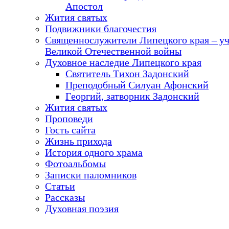
Апостол
Жития святых
Подвижники благочестия
Священнослужители Липецкого края – у
Великой Отечественной войны
Духовное наследие Липецкого края
Святитель Тихон Задонский
Преподобный Силуан Афонский
Георгий, затворник Задонский
Жития святых
Проповеди
Гость сайта
Жизнь прихода
История одного храма
Фотоальбомы
Записки паломников
Статьи
Рассказы
Духовная поэзия