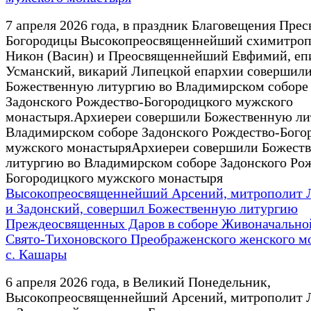
7 апреля 2026 года, в праздник Благовещения Прес
Богородицы Высокопреосвященнейший схимитро
Никон (Васин) и Преосвященнейший Евфимий, еп
Усманский, викарий Липецкой епархии совершил
Божественную литургию во Владимирском соборе
Задонского Рождество-Богородицкого мужского
монастыря.Архиереи совершили Божественную ли
Владимирском соборе Задонского Рождество-Бого
мужского монастыряАрхиереи совершили Божест
литургию во Владимирском соборе Задонского Ро
Богородицкого мужского монастыря
Высокопреосвященнейший Арсений, митрополит 
и Задонский, совершил Божественную литургию
Преждеосвященных Даров в соборе Живоначально
Свято-Тихоновского Преображенского женского м
с. Кашары
6 апреля 2026 года, в Великий Понедельник,
Высокопреосвященнейший Арсений, митрополит 