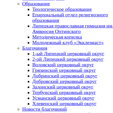
Образование
Теологическое образование
Епархиальный отдел религиозного
образования
Липецкая православная гимназия им.
Амвросия Оптинского
Методическая копилка
Молодежный клуб «Экклезиаст»
Благочиния
1-ый Липецкий церковный округ
2-ой Липецкий церковный округ
Воловский церковный округ
Грязинский церковный округ
Добринский церковный округ
Добровский церковный округ
Задонский церковный округ
Тербунский церковный округ
Усманский церковный округ
Хлевенский церковный округ
Новости благочиний