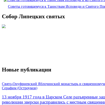
Советы готовящемуся к Таинствам Исповеди и Святого П
Собор Липецких святых
Новые публикации
Свято-Онуфриевский Яблочинский монастырь и священномуч
Серафим (Остроумов)
13 ноября 1917 года в Царском Селе разъяренные за
революции зверски расправились с местным священ