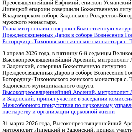
Преосвященнейший Евфимий, епископ Усманский,
Липецкой епархии совершили Божественную литу
Владимирском соборе Задонского Рождество-Бого
мужского монастыря.
Глава митрополии совершил Божественную литур
Преждеосвященных Даров в соборе Вознесения Го
Богородице-Тихоновского женского монастыря с.
3 апреля 2026 года, в пятницу 6-й седмицы Велико
Высокопреосвященнейший Арсений, митрополит 
и Задонский, совершил Божественную литургию
Преждеосвященных Даров в соборе Вознесения Го
Богородице-Тихоновского женского монастыря с.
Задонского муниципального округа.
Высокопреосвященнейший Арсений, митрополит 
и Задонский, принял участие в заседании комисси
Межсоборного присутствия по церковному управ
пастырству и организации церковной жизни
31 марта 2026 года, Высокопреосвященнейший Ар
митрополит Липецкий и Задонский, принял участи