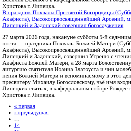
Христова г. Липецка.
В праздник Похвалы Пресвятой Богородицы (Субб
Акафиста), Высокопреосвященнейший Арсений, м
Липецкий и Задонский совершил богослужения
27 марта 2026 года, накануне субботы 5-й седмиц
поста — праздника Похвалы Божией Матери (Суб
Акафиста), Высокопреосвященнейший Арсений, м
Липецкий и Задонский, совершил Утреню с чтени
Акафиста Божией Матери, а 28 марта Божественн
литургию святителя Иоанна Златоуста и чин моле
пения Божией Матери и вспоминаемому в этот де
пресвитеру Михаилу Богословскому, чьё имя входи
Липецких святых, в кафедральном соборе Рождест
Христова г. Липецка.
« первая
Страницы
‹ предыдущая
…
14