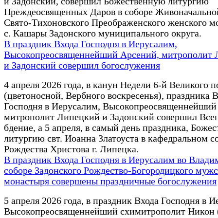
и Задонский, совершил Божественную литургию
Преждеосвященных Даров в соборе Живоначально
Свято-Тихоновского Преображенского женского м
с. Кашары Задонского муниципального округа.
В праздник Входа Господня в Иерусалим,
Высокопреосвященнейший Арсений, митрополит 
и Задонский совершил богослужения
4 апреля 2026 года, в канун Недели 6-й Великого п
(цветоносной, Вербного воскресенья), праздника 
Господня в Иерусалим, Высокопреосвященнейший
митрополит Липецкий и Задонский совершил Все
бдение, а 5 апреля, в самый день праздника, Боже
литургию свт. Иоанна Златоуста в кафедральном с
Рождества Христова г. Липецка.
В праздник Входа Господня в Иерусалим во Влад
соборе Задонского Рождество-Богородицкого мужс
монастыря совершены праздничные богослужения
5 апреля 2026 года, в праздник Входа Господня в 
Высокопреосвященнейший схимитрополит Никон 