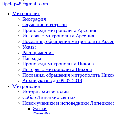
lipelep48@gmail.com
Митрополит
Биография
Служение и встречи
Проповеди митрополита Арсения
Интервью митрополита Арсения
Послания, обращения митрополита Арсе
Указы
Распоряжения
Награды
Проповеди митрополита Никона
Интервью митрополита Никона
Послания, обращения митрополита Нико
Архив указов до 09.07.2019
Митрополия
История митрополии
Собор Липецких святых
Новомученики и исповедники Липецкой 
Жития