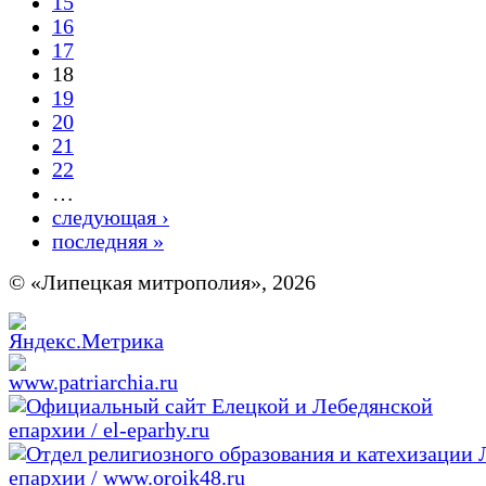
15
16
17
18
19
20
21
22
…
следующая ›
последняя »
© «Липецкая митрополия», 2026