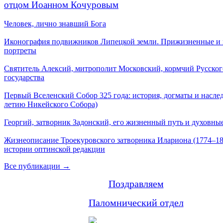
отцом Иоанном Кочуровым
Человек, лично знавший Бога
Иконография подвижников Липецкой земли. Прижизненные и
портреты
Святитель Алексий, митрополит Московский, кормчий Русског
государства
Первый Вселенский Собор 325 года: история, догматы и наслед
летию Никейского Собора)
Георгий, затворник Задонский, его жизненный путь и духовные
Жизнеописание Троекуровского затворника Илариона (1774–18
истории оптинской редакции
Все публикации →
Поздравляем
Паломнический отдел