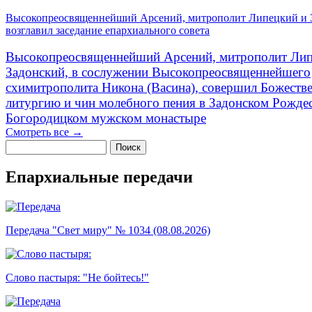
Высокопреосвященнейший Арсений, митрополит Липецкий и 
возглавил заседание епархиального совета
Высокопреосвященнейший Арсений, митрополит Лип
Задонский, в сослужении Высокопреосвященнейшего
схимитрополита Никона (Васина), совершил Божеств
литургию и чин молебного пения в Задонском Рожде
Богородицком мужском монастыре
Смотреть все →
Поиск
Форма поиска
Епархиальные передачи
Передача "Свет миру" № 1034 (08.08.2026)
Слово пастыря: "Не бойтесь!"