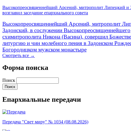
Высокопреосвященнейший Арсений, митрополит Липецкий и 
возглавил заседание епархиального совета
Высокопреосвященнейший Арсений, митрополит Лип
Задонский, в сослужении Высокопреосвященнейшего
схимитрополита Никона (Васина), совершил Божеств
литургию и чин молебного пения в Задонском Рожде
Богородицком мужском монастыре
Смотреть все →
Форма поиска
Поиск
Епархиальные передачи
Передача "Свет миру" № 1034 (08.08.2026)