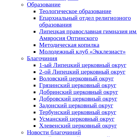
Образование
Теологическое образование
Епархиальный отдел религиозного
образования
Липецкая православная гимназия им.
Амвросия Оптинского
Методическая копилка
Молодежный клуб «Экклезиаст»
Благочиния
1-ый Липецкий церковный округ
2-ой Липецкий церковный округ
Воловский церковный округ
Грязинский церковный округ
Добринский церковный округ
Добровский церковный округ
Задонский церковный округ
Тербунский церковный округ
Усманский церковный округ
Хлевенский церковный округ
Новости благочиний