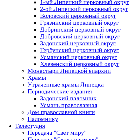
1-ый Липецкий церковный округ
2-ой Липецкий церковный округ
Воловский церковный округ
Грязинский церковный округ
Добринский церковный округ
Добровский церковный округ
Задонский церковный округ
Тербунский церковный округ
Усманский церковный округ
Хлевенский церковный округ
Монастыри Липецкой епархии
Храмы
Утраченные храмы Липецка
Периодические издания
Задонский паломник
Усмань православная
Дом православной книги
Паломнику
Телестудия
Передача "Свет миру"
Передача "Слово пастыря"