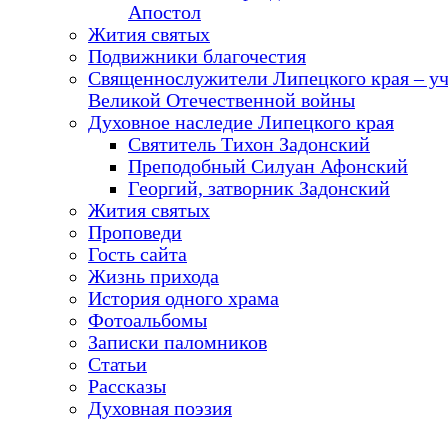
Апостол
Жития святых
Подвижники благочестия
Священнослужители Липецкого края – у
Великой Отечественной войны
Духовное наследие Липецкого края
Святитель Тихон Задонский
Преподобный Силуан Афонский
Георгий, затворник Задонский
Жития святых
Проповеди
Гость сайта
Жизнь прихода
История одного храма
Фотоальбомы
Записки паломников
Статьи
Рассказы
Духовная поэзия