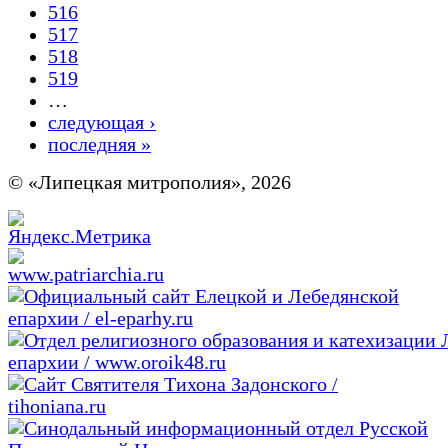
516
517
518
519
…
следующая ›
последняя »
© «Липецкая митрополия», 2026