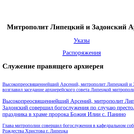
Митрополит Липецкий и Задонский А
Указы
Распоряжения
Служение правящего архиерея
Высокопреосвященнейший Арсений, митрополит Липецкий и 
возглавил заседание архиерейского совета Липецкой митропол
Высокопреосвященнейший Арсений, митрополит Лип
Задонский совершил богослужения по случаю престо
праздника в храме пророка Божия Илии с. Панино
Глава митрополии совершил богослужения в кафедральном соб
Рождества Христова г. Липецка