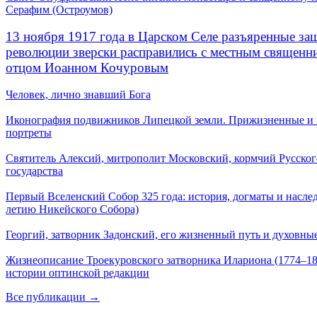
Серафим (Остроумов)
13 ноября 1917 года в Царском Селе разъяренные за
революции зверски расправились с местным священ
отцом Иоанном Кочуровым
Человек, лично знавший Бога
Иконография подвижников Липецкой земли. Прижизненные и
портреты
Святитель Алексий, митрополит Московский, кормчий Русског
государства
Первый Вселенский Собор 325 года: история, догматы и наслед
летию Никейского Собора)
Георгий, затворник Задонский, его жизненный путь и духовные
Жизнеописание Троекуровского затворника Илариона (1774–18
истории оптинской редакции
Все публикации →