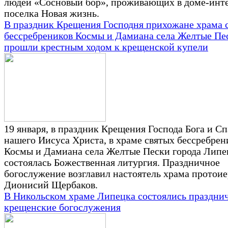
людей «Сосновый бор», проживающих в доме-инт
поселка Новая жизнь.
В праздник Крещения Господня прихожане храма 
бессребреников Космы и Дамиана села Желтые Пе
прошли крестным ходом к крещенской купели
19 января, в праздник Крещения Господа Бога и Сп
нашего Иисуса Христа, в храме святых бессребре­н
Космы и Дамиана села Желтые Пески города Липе
состоялась Божественная литургия. Празд­ничное
богослужение возглавил настоятель храма протои
Дионисий Щербаков.
В Никольском храме Липецка состоялись праздни
крещенские богослужения