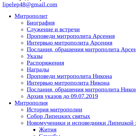
lipelep48@gmail.com
Митрополит
Биография
Служение и встречи
Проповеди митрополита Арсения
Интервью митрополита Арсения
Послания, обращения митрополита Арсе
Указы
Распоряжения
Награды
Проповеди митрополита Никона
Интервью митрополита Никона
Послания, обращения митрополита Нико
Архив указов до 09.07.2019
Митрополия
История митрополии
Собор Липецких святых
Новомученики и исповедники Липецкой 
Жития