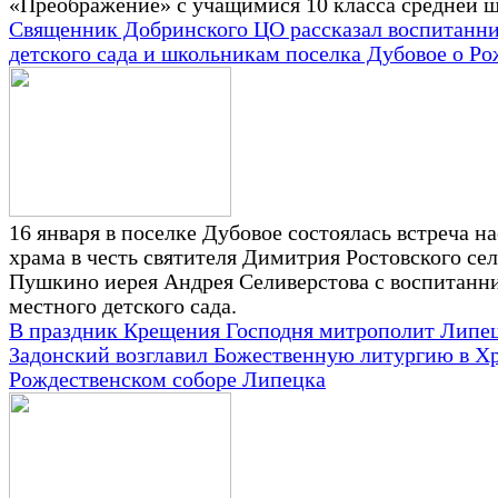
«Преображение» с учащимися 10 класса средней 
Священник Добринского ЦО рассказал воспитанн
детского сада и школьникам поселка Дубовое о Ро
16 января в поселке Дубовое состоялась встреча н
храма в честь святителя Димитрия Ростовского сел
Пушкино иерея Андрея Селиверстова с воспитанн
местного детского сада.
В праздник Крещения Господня митрополит Липе
Задонский возглавил Божественную литургию в Х
Рождественском соборе Липецка