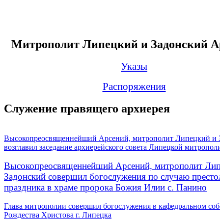
Митрополит Липецкий и Задонский А
Указы
Распоряжения
Служение правящего архиерея
Высокопреосвященнейший Арсений, митрополит Липецкий и 
возглавил заседание архиерейского совета Липецкой митропол
Высокопреосвященнейший Арсений, митрополит Лип
Задонский совершил богослужения по случаю престо
праздника в храме пророка Божия Илии с. Панино
Глава митрополии совершил богослужения в кафедральном соб
Рождества Христова г. Липецка