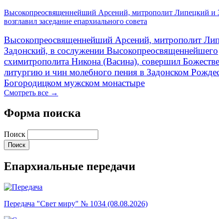
Высокопреосвященнейший Арсений, митрополит Липецкий и 
возглавил заседание епархиального совета
Высокопреосвященнейший Арсений, митрополит Лип
Задонский, в сослужении Высокопреосвященнейшего
схимитрополита Никона (Васина), совершил Божеств
литургию и чин молебного пения в Задонском Рожде
Богородицком мужском монастыре
Смотреть все →
Форма поиска
Поиск
Епархиальные передачи
Передача "Свет миру" № 1034 (08.08.2026)