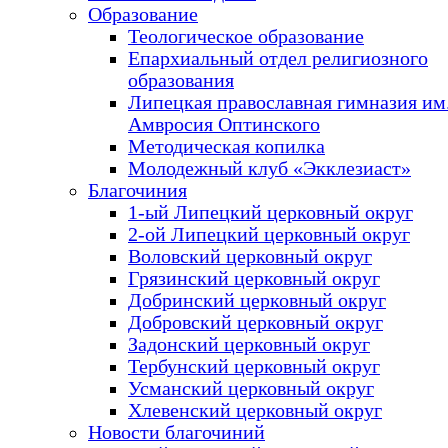
Образование
Теологическое образование
Епархиальный отдел религиозного
образования
Липецкая православная гимназия им.
Амвросия Оптинского
Методическая копилка
Молодежный клуб «Экклезиаст»
Благочиния
1-ый Липецкий церковный округ
2-ой Липецкий церковный округ
Воловский церковный округ
Грязинский церковный округ
Добринский церковный округ
Добровский церковный округ
Задонский церковный округ
Тербунский церковный округ
Усманский церковный округ
Хлевенский церковный округ
Новости благочиний