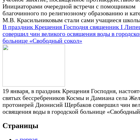
Инициаторами очередной встречи с помощником
благочинного по религиозному образованию и кат
М.В. Красильниковым стали сами учащиеся школы
В праздник Крещения Господня священник I Липе
совершил чин великого освящения воды в городско
больнице «Свободный сокол»
19 января, в праздник Крещения Господня, настоят
святых бессребреников Космы и Дамиана села Же
протоиерей Дионисий Щербаков совершил чин ве
освящения воды в городской больнице «Свободный
Страницы
« первая