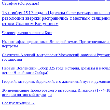
Серафим (Остроумов)
13 ноября 1917 года в Царском Селе разъяренные за
революции зверски расправились с местным священ
отцом Иоанном Кочуровым
Человек, лично знавший Бога
Иконография подвижников Липецкой земли. Прижизненные и
портреты
Святитель Алексий, митрополит Московский, кормчий Русског
государства
Первый Вселенский Собор 325 года: история, догматы и наслед
летию Никейского Собора)
Георгий, затворник Задонский, его жизненный путь и духовные
Жизнеописание Троекуровского затворника Илариона (1774–18
истории оптинской редакции
Все публикации →