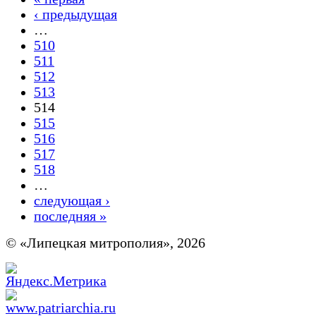
‹ предыдущая
…
510
511
512
513
514
515
516
517
518
…
следующая ›
последняя »
© «Липецкая митрополия», 2026