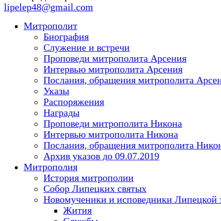
lipelep48@gmail.com
Митрополит
Биография
Служение и встречи
Проповеди митрополита Арсения
Интервью митрополита Арсения
Послания, обращения митрополита Арсе
Указы
Распоряжения
Награды
Проповеди митрополита Никона
Интервью митрополита Никона
Послания, обращения митрополита Нико
Архив указов до 09.07.2019
Митрополия
История митрополии
Собор Липецких святых
Новомученики и исповедники Липецкой 
Жития