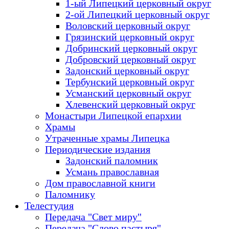
1-ый Липецкий церковный округ
2-ой Липецкий церковный округ
Воловский церковный округ
Грязинский церковный округ
Добринский церковный округ
Добровский церковный округ
Задонский церковный округ
Тербунский церковный округ
Усманский церковный округ
Хлевенский церковный округ
Монастыри Липецкой епархии
Храмы
Утраченные храмы Липецка
Периодические издания
Задонский паломник
Усмань православная
Дом православной книги
Паломнику
Телестудия
Передача "Свет миру"
Передача "Слово пастыря"