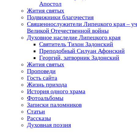
Апостол
Жития святых
Подвижники благочестия
Священнослужители Липецкого края – у
Великой Отечественной войны
Духовное наследие Липецкого края
Святитель Тихон Задонский
Преподобный Силуан Афонский
Георгий, затворник Задонский
Жития святых
Проповеди
Гость сайта
Жизнь прихода
История одного храма
Фотоальбомы
Записки паломников
Статьи
Рассказы
Духовная поэзия