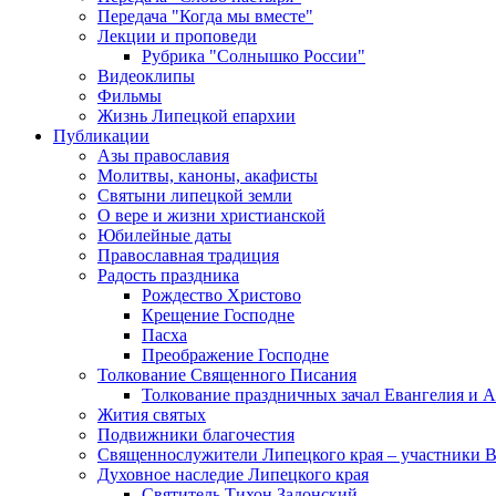
Передача "Когда мы вместе"
Лекции и проповеди
Рубрика "Солнышко России"
Видеоклипы
Фильмы
Жизнь Липецкой епархии
Публикации
Азы православия
Молитвы, каноны, акафисты
Святыни липецкой земли
О вере и жизни христианской
Юбилейные даты
Православная традиция
Радость праздника
Рождество Христово
Крещение Господне
Пасха
Преображение Господне
Толкование Священного Писания
Толкование праздничных зачал Евангелия и 
Жития святых
Подвижники благочестия
Священнослужители Липецкого края – участники 
Духовное наследие Липецкого края
Святитель Тихон Задонский