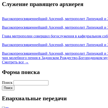
Служение правящего архиерея
Высокопреосвященнейший Арсений, митрополит Липецкий и За
Высокопреосвященнейший Арсений, митрополит Липецкий и За
Глава митрополии совершил богослужения в кафедральном соб
Высокопреосвященнейший Арсений, митрополит Липецкий и За
Высокопреосвященнейший Арсений, митрополит Липецкий и З
чин молебного пения в Задонском Рождество-Богородицком м
Смотреть все →
Форма поиска
Поиск
Епархиальные передачи