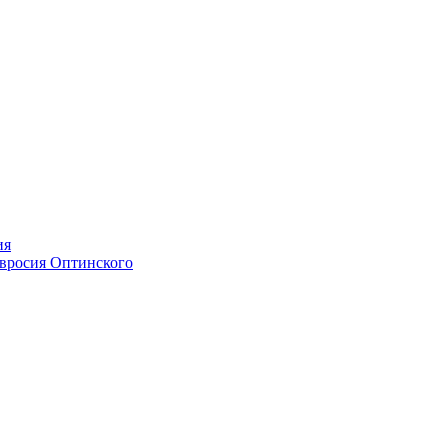
ия
мвросия Оптинского