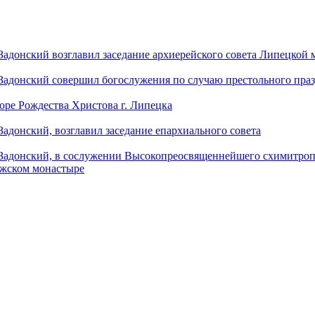
донский возглавил заседание архиерейского совета Липецкой
донский совершил богослужения по случаю престольного праз
оре Рождества Христова г. Липецка
донский, возглавил заседание епархиального совета
адонский, в сослужении Высокопреосвященнейшего схимитропо
ужском монастыре