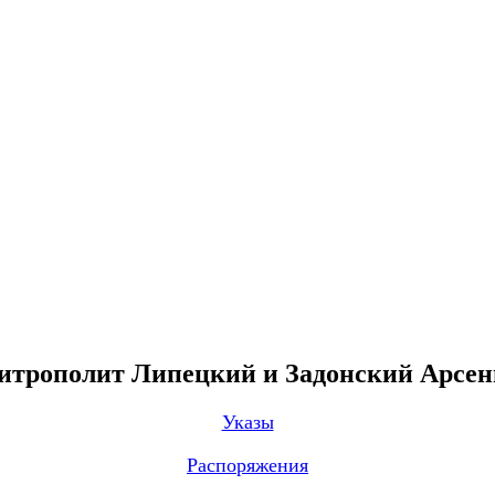
трополит Липецкий и Задонский Арсе
Указы
Распоряжения