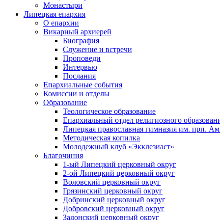
Монастыри
Липецкая епархия
О епархии
Викарный архиерей
Биография
Служение и встречи
Проповеди
Интервью
Послания
Епархиальные события
Комиссии и отделы
Образование
Теологическое образование
Епархиальный отдел религиозного образован
Липецкая православная гимназия им. прп. А
Методическая копилка
Молодежный клуб «Экклезиаст»
Благочиния
1-ый Липецкий церковный округ
2-ой Липецкий церковный округ
Воловский церковный округ
Грязинский церковный округ
Добринский церковный округ
Добровский церковный округ
Задонский церковный округ