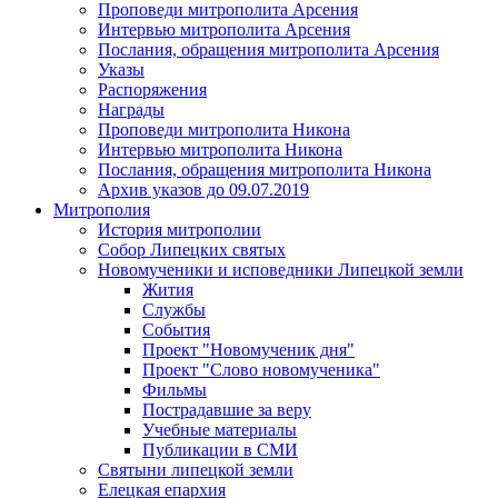
Проповеди митрополита Арсения
Интервью митрополита Арсения
Послания, обращения митрополита Арсения
Указы
Распоряжения
Награды
Проповеди митрополита Никона
Интервью митрополита Никона
Послания, обращения митрополита Никона
Архив указов до 09.07.2019
Митрополия
История митрополии
Собор Липецких святых
Новомученики и исповедники Липецкой земли
Жития
Службы
События
Проект "Новомученик дня"
Проект "Слово новомученика"
Фильмы
Пострадавшие за веру
Учебные материалы
Публикации в СМИ
Святыни липецкой земли
Елецкая епархия