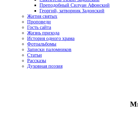
Преподобный Силуан Афонский
Георгий, затворник Задонский
Жития святых
Проповеди
Гость сайта
Жизнь прихода
История одного храма
Фотоальбомы
Записки паломников
Статьи
Рассказы
Духовная поэзия
Ми