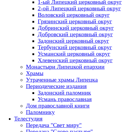
1-ый Липецкий церковный округ
2-ой Липецкий церковный округ
Воловский церковный округ
Грязинский церковный округ
Добринский церковный округ
Добровский церковный округ
Задонский церковный округ
Тербунский церковный округ
Усманский церковный округ
Хлевенский церковный округ
Монастыри Липецкой епархии
Храмы
Утраченные храмы Липецка
Периодические издания
Задонский паломник
Усмань православная
Дом православной книги
Паломнику
Телестудия
Передача "Свет миру"
Передача "Слово пастыря"