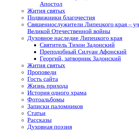
Апостол
Жития святых
Подвижники благочестия
Священнослужители Липецкого края – у
Великой Отечественной войны
Духовное наследие Липецкого края
Святитель Тихон Задонский
Преподобный Силуан Афонский
Георгий, затворник Задонский
Жития святых
Проповеди
Гость сайта
Жизнь прихода
История одного храма
Фотоальбомы
Записки паломников
Статьи
Рассказы
Духовная поэзия