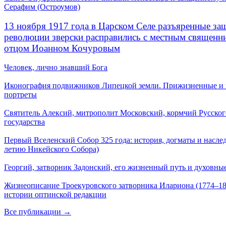
Серафим (Остроумов)
13 ноября 1917 года в Царском Селе разъяренные за
революции зверски расправились с местным священ
отцом Иоанном Кочуровым
Человек, лично знавший Бога
Иконография подвижников Липецкой земли. Прижизненные и
портреты
Святитель Алексий, митрополит Московский, кормчий Русског
государства
Первый Вселенский Собор 325 года: история, догматы и наслед
летию Никейского Собора)
Георгий, затворник Задонский, его жизненный путь и духовные
Жизнеописание Троекуровского затворника Илариона (1774–18
истории оптинской редакции
Все публикации →