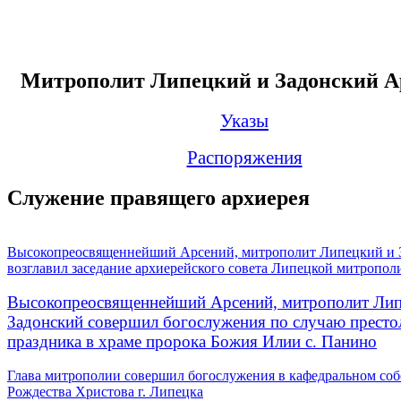
Митрополит Липецкий и Задонский А
Указы
Распоряжения
Служение правящего архиерея
Высокопреосвященнейший Арсений, митрополит Липецкий и 
возглавил заседание архиерейского совета Липецкой митропол
Высокопреосвященнейший Арсений, митрополит Лип
Задонский совершил богослужения по случаю престо
праздника в храме пророка Божия Илии с. Панино
Глава митрополии совершил богослужения в кафедральном соб
Рождества Христова г. Липецка