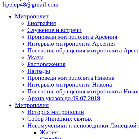
lipelep48@gmail.com
Митрополит
Биография
Служение и встречи
Проповеди митрополита Арсения
Интервью митрополита Арсения
Послания, обращения митрополита Арсе
Указы
Распоряжения
Награды
Проповеди митрополита Никона
Интервью митрополита Никона
Послания, обращения митрополита Нико
Архив указов до 09.07.2019
Митрополия
История митрополии
Собор Липецких святых
Новомученики и исповедники Липецкой 
Жития