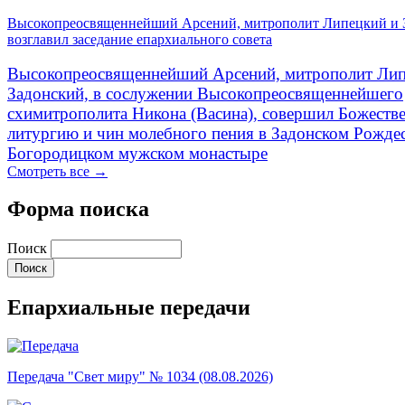
Высокопреосвященнейший Арсений, митрополит Липецкий и 
возглавил заседание епархиального совета
Высокопреосвященнейший Арсений, митрополит Лип
Задонский, в сослужении Высокопреосвященнейшего
схимитрополита Никона (Васина), совершил Божеств
литургию и чин молебного пения в Задонском Рожде
Богородицком мужском монастыре
Смотреть все →
Форма поиска
Поиск
Епархиальные передачи
Передача "Свет миру" № 1034 (08.08.2026)