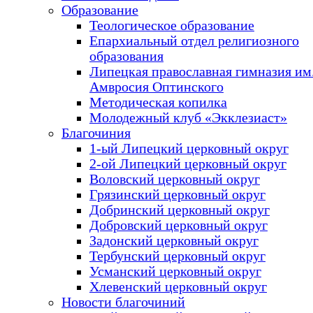
Образование
Теологическое образование
Епархиальный отдел религиозного
образования
Липецкая православная гимназия им.
Амвросия Оптинского
Методическая копилка
Молодежный клуб «Экклезиаст»
Благочиния
1-ый Липецкий церковный округ
2-ой Липецкий церковный округ
Воловский церковный округ
Грязинский церковный округ
Добринский церковный округ
Добровский церковный округ
Задонский церковный округ
Тербунский церковный округ
Усманский церковный округ
Хлевенский церковный округ
Новости благочиний