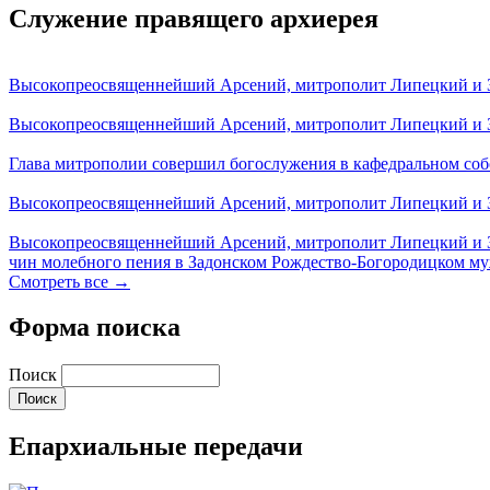
Служение правящего архиерея
Высокопреосвященнейший Арсений, митрополит Липецкий и За
Высокопреосвященнейший Арсений, митрополит Липецкий и За
Глава митрополии совершил богослужения в кафедральном соб
Высокопреосвященнейший Арсений, митрополит Липецкий и За
Высокопреосвященнейший Арсений, митрополит Липецкий и З
чин молебного пения в Задонском Рождество-Богородицком м
Смотреть все →
Форма поиска
Поиск
Епархиальные передачи