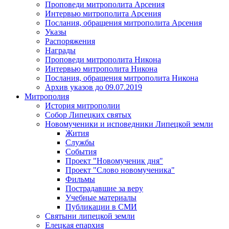
Проповеди митрополита Арсения
Интервью митрополита Арсения
Послания, обращения митрополита Арсения
Указы
Распоряжения
Награды
Проповеди митрополита Никона
Интервью митрополита Никона
Послания, обращения митрополита Никона
Архив указов до 09.07.2019
Митрополия
История митрополии
Собор Липецких святых
Новомученики и исповедники Липецкой земли
Жития
Службы
События
Проект "Новомученик дня"
Проект "Слово новомученика"
Фильмы
Пострадавшие за веру
Учебные материалы
Публикации в СМИ
Святыни липецкой земли
Елецкая епархия