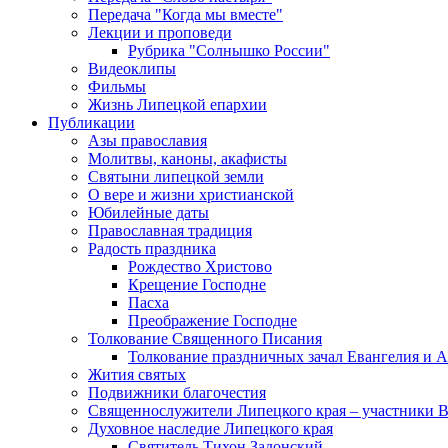
Передача "Когда мы вместе"
Лекции и проповеди
Рубрика "Солнышко России"
Видеоклипы
Фильмы
Жизнь Липецкой епархии
Публикации
Азы православия
Молитвы, каноны, акафисты
Святыни липецкой земли
О вере и жизни христианской
Юбилейные даты
Православная традиция
Радость праздника
Рождество Христово
Крещение Господне
Пасха
Преображение Господне
Толкование Священного Писания
Толкование праздничных зачал Евангелия и 
Жития святых
Подвижники благочестия
Священнослужители Липецкого края – участники 
Духовное наследие Липецкого края
Святитель Тихон Задонский