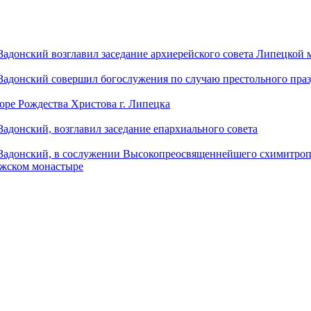
донский возглавил заседание архиерейского совета Липецкой
донский совершил богослужения по случаю престольного праз
оре Рождества Христова г. Липецка
донский, возглавил заседание епархиального совета
адонский, в сослужении Высокопреосвященнейшего схимитропо
ужском монастыре