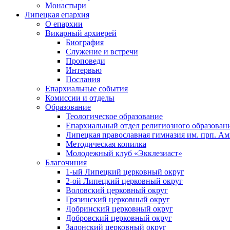
Монастыри
Липецкая епархия
О епархии
Викарный архиерей
Биография
Служение и встречи
Проповеди
Интервью
Послания
Епархиальные события
Комиссии и отделы
Образование
Теологическое образование
Епархиальный отдел религиозного образован
Липецкая православная гимназия им. прп. А
Методическая копилка
Молодежный клуб «Экклезиаст»
Благочиния
1-ый Липецкий церковный округ
2-ой Липецкий церковный округ
Воловский церковный округ
Грязинский церковный округ
Добринский церковный округ
Добровский церковный округ
Задонский церковный округ