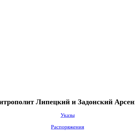
трополит Липецкий и Задонский Арсе
Указы
Распоряжения