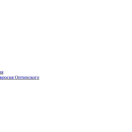
ия
мвросия Оптинского