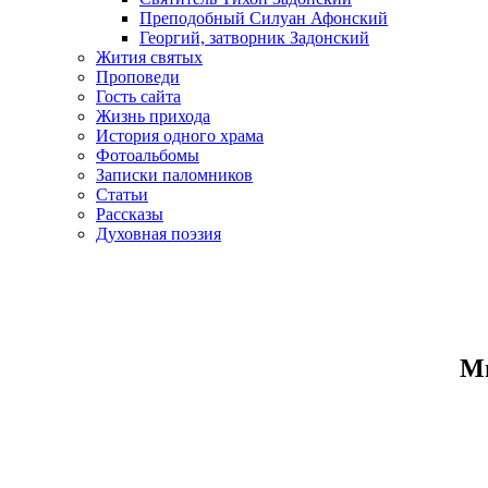
Преподобный Силуан Афонский
Георгий, затворник Задонский
Жития святых
Проповеди
Гость сайта
Жизнь прихода
История одного храма
Фотоальбомы
Записки паломников
Статьи
Рассказы
Духовная поэзия
Ми