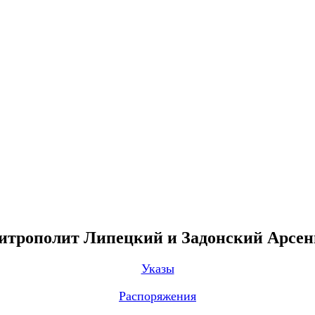
трополит Липецкий и Задонский Арсе
Указы
Распоряжения