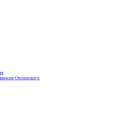
ия
мвросия Оптинского