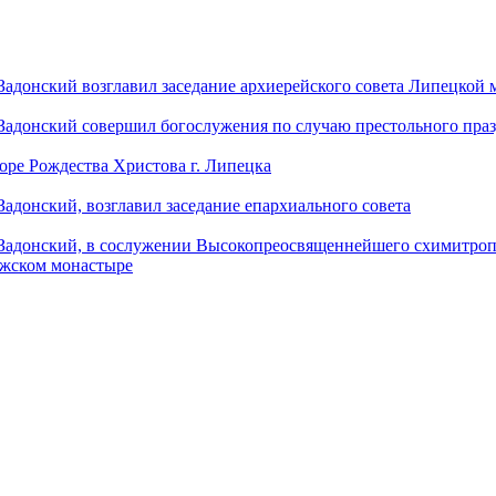
донский возглавил заседание архиерейского совета Липецкой
донский совершил богослужения по случаю престольного праз
оре Рождества Христова г. Липецка
донский, возглавил заседание епархиального совета
адонский, в сослужении Высокопреосвященнейшего схимитропо
ужском монастыре