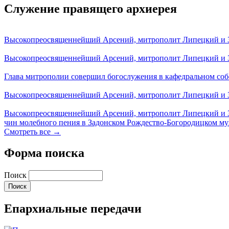
Служение правящего архиерея
Высокопреосвященнейший Арсений, митрополит Липецкий и За
Высокопреосвященнейший Арсений, митрополит Липецкий и За
Глава митрополии совершил богослужения в кафедральном соб
Высокопреосвященнейший Арсений, митрополит Липецкий и За
Высокопреосвященнейший Арсений, митрополит Липецкий и З
чин молебного пения в Задонском Рождество-Богородицком м
Смотреть все →
Форма поиска
Поиск
Епархиальные передачи