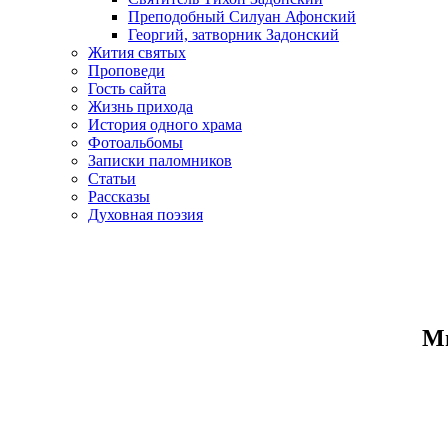
Преподобный Силуан Афонский
Георгий, затворник Задонский
Жития святых
Проповеди
Гость сайта
Жизнь прихода
История одного храма
Фотоальбомы
Записки паломников
Статьи
Рассказы
Духовная поэзия
Ми