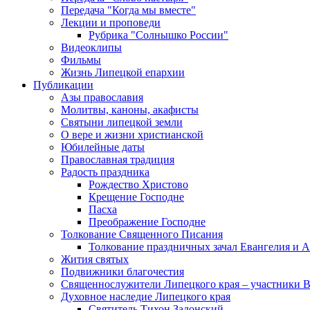
Передача "Когда мы вместе"
Лекции и проповеди
Рубрика "Солнышко России"
Видеоклипы
Фильмы
Жизнь Липецкой епархии
Публикации
Азы православия
Молитвы, каноны, акафисты
Святыни липецкой земли
О вере и жизни христианской
Юбилейные даты
Православная традиция
Радость праздника
Рождество Христово
Крещение Господне
Пасха
Преображение Господне
Толкование Священного Писания
Толкование праздничных зачал Евангелия и 
Жития святых
Подвижники благочестия
Священнослужители Липецкого края – участники 
Духовное наследие Липецкого края
Святитель Тихон Задонский