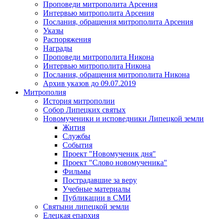
Проповеди митрополита Арсения
Интервью митрополита Арсения
Послания, обращения митрополита Арсения
Указы
Распоряжения
Награды
Проповеди митрополита Никона
Интервью митрополита Никона
Послания, обращения митрополита Никона
Архив указов до 09.07.2019
Митрополия
История митрополии
Собор Липецких святых
Новомученики и исповедники Липецкой земли
Жития
Службы
События
Проект "Новомученик дня"
Проект "Слово новомученика"
Фильмы
Пострадавшие за веру
Учебные материалы
Публикации в СМИ
Святыни липецкой земли
Елецкая епархия