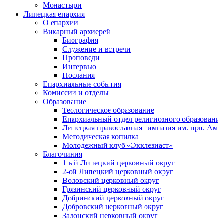
Монастыри
Липецкая епархия
О епархии
Викарный архиерей
Биография
Служение и встречи
Проповеди
Интервью
Послания
Епархиальные события
Комиссии и отделы
Образование
Теологическое образование
Епархиальный отдел религиозного образован
Липецкая православная гимназия им. прп. А
Методическая копилка
Молодежный клуб «Экклезиаст»
Благочиния
1-ый Липецкий церковный округ
2-ой Липецкий церковный округ
Воловский церковный округ
Грязинский церковный округ
Добринский церковный округ
Добровский церковный округ
Задонский церковный округ