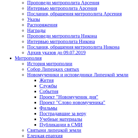
Проповеди митрополита Арсения
Интервью митрополита Арсения
Послания, обращения митрополита Арсения
Указы
Распоряжения
Награды
Проповеди митрополита Никона
Интервью митрополита Никона
Послания, обращения митрополита Никона
Архив указов до 09.07.2019
Митрополия
История митрополии
Собор Липецких святых
Новомученики и исповедники Липецкой земли
Жития
Службы
События
Проект "Новомученик дня"
Проект "Слово новомученика"
Фильмы
Пострадавшие за веру
Учебные материалы
Публикации в СМИ
Святыни липецкой земли
Елецкая епархия