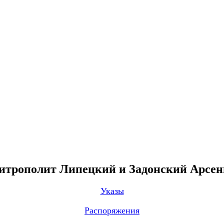
трополит Липецкий и Задонский Арсе
Указы
Распоряжения