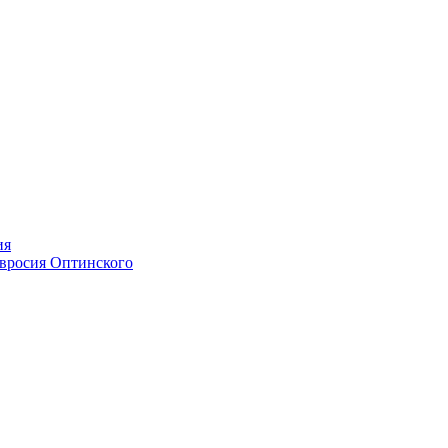
ия
мвросия Оптинского