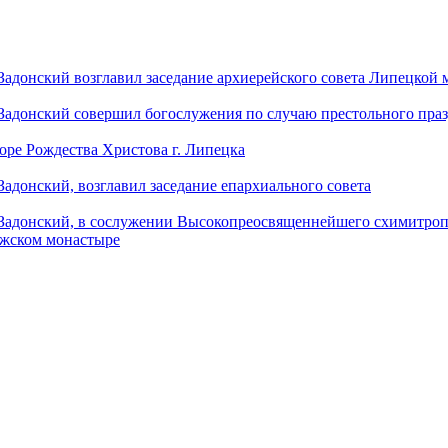
донский возглавил заседание архиерейского совета Липецкой
донский совершил богослужения по случаю престольного праз
оре Рождества Христова г. Липецка
донский, возглавил заседание епархиального совета
адонский, в сослужении Высокопреосвященнейшего схимитропо
ужском монастыре