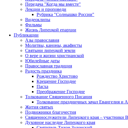
Передача "Когда мы вместе"
Лекции и проповеди
Рубрика "Солнышко России"
Видеоклипы
Фильмы
Жизнь Липецкой епархии
Публикации
Азы православия
Молитвы, каноны, акафисты
Святыни липецкой земли
О вере и жизни христианской
Юбилейные даты
Православная традиция
Радость праздника
Рождество Христово
Крещение Господне
Пасха
Преображение Господне
Толкование Священного Писания
Толкование праздничных зачал Евангелия и 
Жития святых
Подвижники благочестия
Священнослужители Липецкого края – участники 
Духовное наследие Липецкого края
Святитель Тихон Задонский