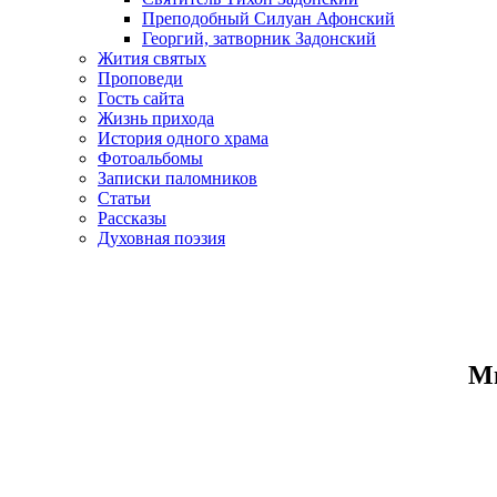
Преподобный Силуан Афонский
Георгий, затворник Задонский
Жития святых
Проповеди
Гость сайта
Жизнь прихода
История одного храма
Фотоальбомы
Записки паломников
Статьи
Рассказы
Духовная поэзия
Ми