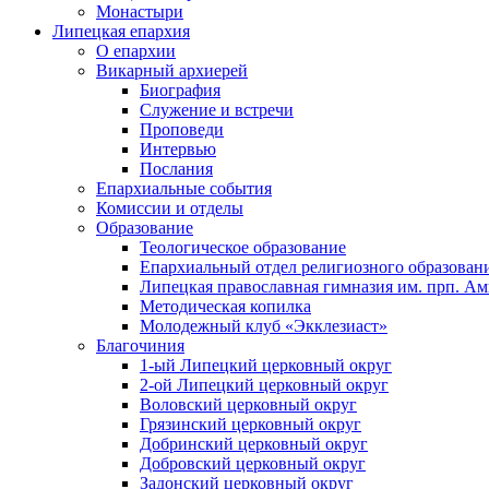
Монастыри
Липецкая епархия
О епархии
Викарный архиерей
Биография
Служение и встречи
Проповеди
Интервью
Послания
Епархиальные события
Комиссии и отделы
Образование
Теологическое образование
Епархиальный отдел религиозного образован
Липецкая православная гимназия им. прп. А
Методическая копилка
Молодежный клуб «Экклезиаст»
Благочиния
1-ый Липецкий церковный округ
2-ой Липецкий церковный округ
Воловский церковный округ
Грязинский церковный округ
Добринский церковный округ
Добровский церковный округ
Задонский церковный округ