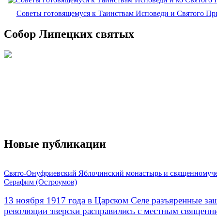
Советы готовящемуся к Таинствам Исповеди и Святого П
Собор Липецких святых
Новые публикации
Свято-Онуфриевский Яблочинский монастырь и священномуч
Серафим (Остроумов)
13 ноября 1917 года в Царском Селе разъяренные за
революции зверски расправились с местным священ