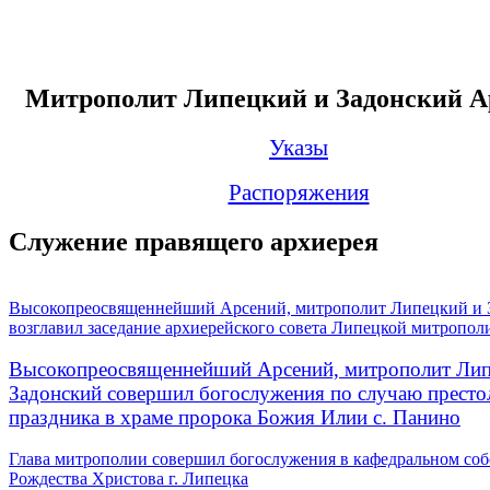
Митрополит Липецкий и Задонский А
Указы
Распоряжения
Служение правящего архиерея
Высокопреосвященнейший Арсений, митрополит Липецкий и 
возглавил заседание архиерейского совета Липецкой митропол
Высокопреосвященнейший Арсений, митрополит Лип
Задонский совершил богослужения по случаю престо
праздника в храме пророка Божия Илии с. Панино
Глава митрополии совершил богослужения в кафедральном соб
Рождества Христова г. Липецка