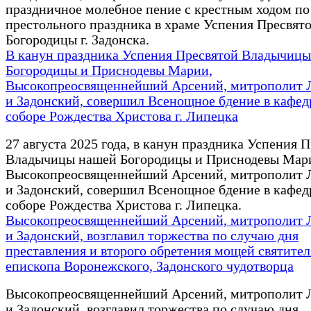
праздничное молебное пение с крестным ходом по
престольного праздника в храме Успения Пресвят
Богородицы г. Задонска.
В канун праздника Успения Пресвятой Владычиц
Богородицы и Приснодевы Марии,
Высокопреосвященнейший Арсений, митрополит 
и Задонский, совершил Всенощное бдение в кафе
соборе Рождества Христова г. Липецка
27 августа 2025 года, в канун праздника Успения 
Владычицы нашей Богородицы и Приснодевы Мар
Высокопреосвященнейший Арсений, митрополит 
и Задонский, совершил Всенощное бдение в кафе
соборе Рождества Христова г. Липецка.
Высокопреосвященнейший Арсений, митрополит 
и Задонский, возглавил торжества по случаю дня
преставления и второго обретения мощей святител
епископа Воронежского, Задонского чудотворца
Высокопреосвященнейший Арсений, митрополит 
и Задонский, возглавил торжества по случаю дня