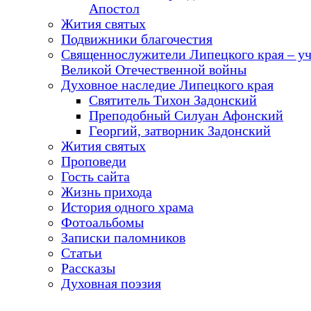
Апостол
Жития святых
Подвижники благочестия
Священнослужители Липецкого края – у
Великой Отечественной войны
Духовное наследие Липецкого края
Святитель Тихон Задонский
Преподобный Силуан Афонский
Георгий, затворник Задонский
Жития святых
Проповеди
Гость сайта
Жизнь прихода
История одного храма
Фотоальбомы
Записки паломников
Статьи
Рассказы
Духовная поэзия