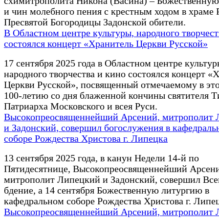
схимитрополита Никона (Васина) – Божественну
и чин молебного пения с крестным ходом в храме 
Пресвятой Богородицы Задонской обители.
В Областном центре культуры, народного творчест
состоялся концерт «Хранитель Церкви Русской»
17 сентября 2025 года в Областном центре культур
народного творчества и кино состоялся концерт «
Церкви Русской», посвященный отмечаемому в это
100-летию со дня блаженной кончины святителя Т
Патриарха Московского и всея Руси.
Высокопреосвященнейший Арсений, митрополит 
и Задонский, совершил богослужения в кафедраль
соборе Рождества Христова г. Липецка
13 сентября 2025 года, в канун Недели 14-й по
Пятидесятнице, Высокопреосвященнейший Арсени
митрополит Липецкий и Задонский, совершил Вс
бдение, а 14 сентября Божественную литургию в
кафедральном соборе Рождества Христова г. Липец
Высокопреосвященнейший Арсений, митрополит 