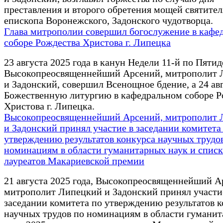
преставления и второго обретения мощей святител
епископа Воронежского, Задонского чудотворца.
Глава митрополии совершил богослужение в кафе
соборе Рождества Христова г. Липецка
23 августа 2025 года в канун Недели 11-й по Пяти
Высокопреосвященнейший Арсений, митрополит 
и Задонский, совершил Всенощное бдение, а 24 ав
Божественную литургию в кафедральном соборе Р
Христова г. Липецка.
Высокопреосвященнейший Арсений, митрополит 
и Задонский принял участие в заседании комитета
утверждению результатов конкурса научных трудо
номинациям в области гуманитарных наук и списк
лауреатов Макариевской премии
21 августа 2025 года, Высокопреосвященнейший А
митрополит Липецкий и Задонский принял участи
заседании комитета по утверждению результатов 
научных трудов по номинациям в области гумани