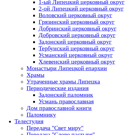
1-ый Липецкий церковный округ
2-ой Липецкий церковный округ
Воловский церковный округ
Грязинский церковный округ
Добринский церковный округ
Добровский церковный округ
Задонский церковный округ
Тербунский церковный округ
Усманский церковный округ
Хлевенский церковный округ
Монастыри Липецкой епархии
Храмы
Утраченные храмы Липецка
Периодические издания
Задонский паломник
Усмань православная
Дом православной книги
Паломнику
Телестудия
Передача "Свет миру"
Передача "Слово пастыря"