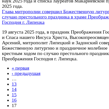
наук 2025 года и списка лауреатов Макариевской 
2025 года.
Глава митрополии совершил Божественную литур
случаю престольного праздника в храме Преобра
Господня г. Липецка
19 августа 2025 года, в праздник Преображения Го
и Спаса нашего Иисуса Христа, Высокопреосвящ
Арсений, митрополит Липецкий и Задонский сов
Божественную литургию и праздничное молебное 
крестным ходом по случаю престольного праздник
Преображения Господня г. Липецка.
« первая
Страницы
‹ предыдущая
…
13
14
15
16
17