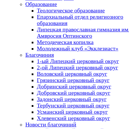
Образование
Теологическое образование
Епархиальный отдел религиозного
образования
Липецкая православная гимназия им.
Амвросия Оптинского
Методическая копилка
Молодежный клуб «Экклезиаст»
Благочиния
1-ый Липецкий церковный округ
2-ой Липецкий церковный округ
Воловский церковный округ
Грязинский церковный округ
Добринский церковный округ
Добровский церковный округ
Задонский церковный округ
Тербунский церковный округ
Усманский церковный округ
Хлевенский церковный округ
Новости благочиний