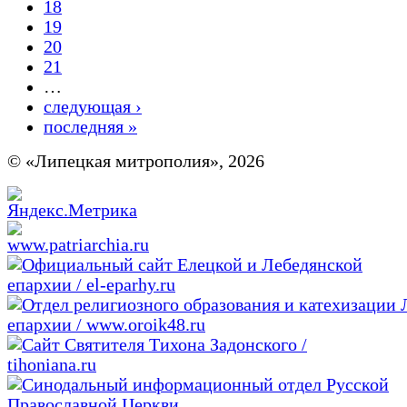
18
19
20
21
…
следующая ›
последняя »
© «Липецкая митрополия», 2026