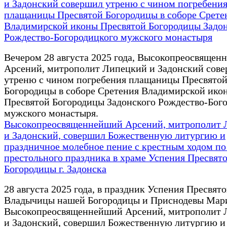
и Задонский совершил утреню с чином погребени
плащаницы Пресвятой Богородицы в соборе Срете
Владимирской иконы Пресвятой Богородицы Задо
Рождество-Богородицкого мужского монастыря
Вечером 28 августа 2025 года, Высокопреосвящен
Арсений, митрополит Липецкий и Задонский сов
утреню с чином погребения плащаницы Пресвято
Богородицы в соборе Сретения Владимирской ико
Пресвятой Богородицы Задонского Рождество-Бог
мужского монастыря.
Высокопреосвященнейший Арсений, митрополит 
и Задонский, совершил Божественную литургию и
праздничное молебное пение с крестным ходом по
престольного праздника в храме Успения Пресвят
Богородицы г. Задонска
28 августа 2025 года, в праздник Успения Пресвят
Владычицы нашей Богородицы и Приснодевы Мар
Высокопреосвященнейший Арсений, митрополит 
и Задонский, совершил Божественную литургию и