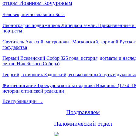
отцом Иоанном Кочуровым
Человек, лично знавший Бога
Иконография подвижников Липецкой земли. Прижизненные и
портреты
Святитель Алексий, митрополит Московский, кормчий Русског
государства
Первый Вселенский Собор 325 года: история, догматы и наслед
летию Никейского Собора)
Георгий, затворник Задонский, его жизненный путь и духовные
Жизнеописание Троекуровского затворника Илариона (1774–18
истории оптинской редакции
Все публикации →
Поздравляем
Паломнический отдел