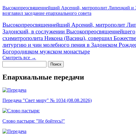
Высокопреосвященнейший Арсений, митрополит Липецкий и 
возглавил заседание епархиального совета
Высокопреосвященнейший Арсений, митрополит Лип
Задонский, в сослужении Высокопреосвященнейшего
схимитрополита Никона (Васина), совершил Божеств
литургию и чин молебного пения в Задонском Рожде
Богородицком мужском монастыре
Смотреть все →
Поиск
Форма поиска
Епархиальные передачи
Передача "Свет миру" № 1034 (08.08.2026)
Слово пастыря: "Не бойтесь!"