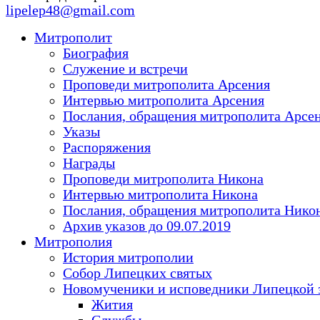
lipelep48@gmail.com
Митрополит
Биография
Служение и встречи
Проповеди митрополита Арсения
Интервью митрополита Арсения
Послания, обращения митрополита Арсе
Указы
Распоряжения
Награды
Проповеди митрополита Никона
Интервью митрополита Никона
Послания, обращения митрополита Нико
Архив указов до 09.07.2019
Митрополия
История митрополии
Собор Липецких святых
Новомученики и исповедники Липецкой 
Жития