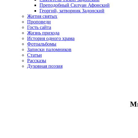
Преподобный Силуан Афонский
Георгий, затворник Задонский
Жития святых
Проповеди
Гость сайта
Жизнь прихода
История одного храма
Фотоальбомы
Записки паломников
Статьи
Рассказы
Духовная поэзия
Ми