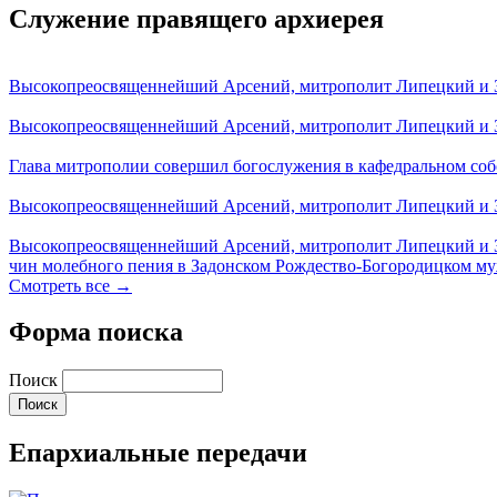
Служение правящего архиерея
Высокопреосвященнейший Арсений, митрополит Липецкий и За
Высокопреосвященнейший Арсений, митрополит Липецкий и За
Глава митрополии совершил богослужения в кафедральном соб
Высокопреосвященнейший Арсений, митрополит Липецкий и За
Высокопреосвященнейший Арсений, митрополит Липецкий и З
чин молебного пения в Задонском Рождество-Богородицком м
Смотреть все →
Форма поиска
Поиск
Епархиальные передачи