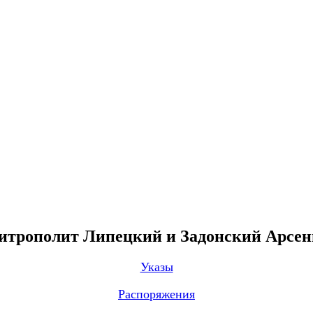
трополит Липецкий и Задонский Арсе
Указы
Распоряжения