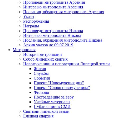
Проповеди митрополита Арсения
Интервью митрополита Арсения
Послания, обращения митрополита Арсения
Указы
Распоряжения
Награды
Проповеди митрополита Никона
Интервью митрополита Никона
Послания, обращения митрополита Никона
Архив указов до 09.07.2019
Митрополия
История митрополии
Собор Липецких святых
Новомученики и исповедники Липецкой земли
Жития
Службы
События
Проект "Новомученик дня"
Проект "Слово новомученика"
Фильмы
Пострадавшие за веру
Учебные материалы
Публикации в СМИ
Святыни липецкой земли
Елецкая епархия