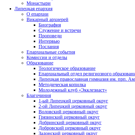
Монастыри
Липецкая епархия
О епархии
Викарный архиерей
Биография
Служение и встречи
Проповеди
Интервью
Послания
Епархиальные события
Комиссии и отделы
Образование
Теологическое образование
Епархиальный отдел религиозного образован
Липецкая православная гимназия им. прп. А
Методическая копилка
Молодежный клуб «Экклезиаст»
Благочиния
1-ый Липецкий церковный округ
2-ой Липецкий церковный округ
Воловский церковный округ
Грязинский церковный округ
Добринский церковный округ
Добровский церковный округ
Задонский церковный округ