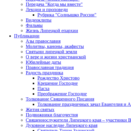
Передача "Когда мы вместе"
Лекции и проповеди
Рубрика "Солнышко России"
Видеоклипы
Фильмы
Жизнь Липецкой епархии
Публикации
Азы православия
Молитвы, каноны, акафисты
Святыни липецкой земли
О вере и жизни христианской
Юбилейные даты
Православная традиция
Радость праздника
Рождество Христово
Крещение Господне
Пасха
Преображение Господне
Толкование Священного Писания
Толкование праздничных зачал Евангелия и 
Жития святых
Подвижники благочестия
Священнослужители Липецкого края – участники 
Духовное наследие Липецкого края
Святитель Тихон Задонский