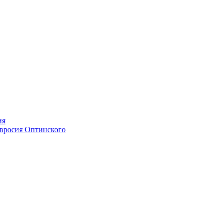
ия
мвросия Оптинского