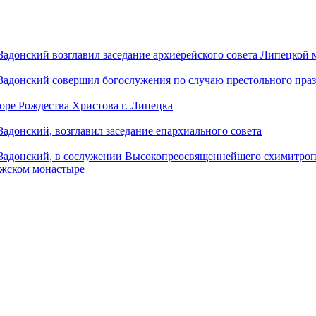
донский возглавил заседание архиерейского совета Липецкой
донский совершил богослужения по случаю престольного праз
оре Рождества Христова г. Липецка
донский, возглавил заседание епархиального совета
адонский, в сослужении Высокопреосвященнейшего схимитропо
ужском монастыре