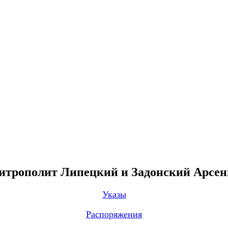
трополит Липецкий и Задонский Арсе
Указы
Распоряжения