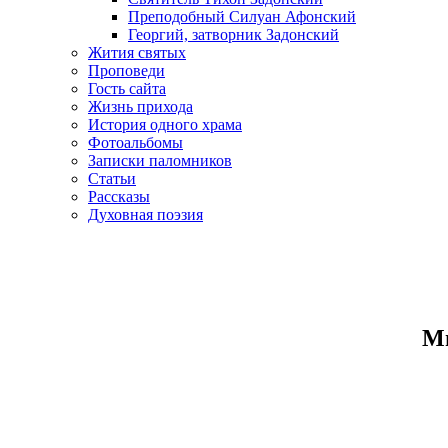
Преподобный Силуан Афонский
Георгий, затворник Задонский
Жития святых
Проповеди
Гость сайта
Жизнь прихода
История одного храма
Фотоальбомы
Записки паломников
Статьи
Рассказы
Духовная поэзия
Ми