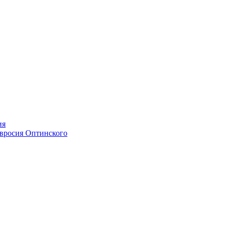
ия
мвросия Оптинского