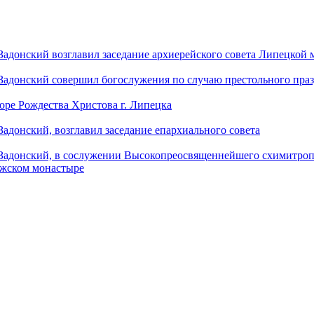
донский возглавил заседание архиерейского совета Липецкой
донский совершил богослужения по случаю престольного праз
оре Рождества Христова г. Липецка
донский, возглавил заседание епархиального совета
адонский, в сослужении Высокопреосвященнейшего схимитропо
ужском монастыре