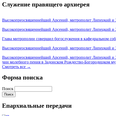
Служение правящего архиерея
Высокопреосвященнейший Арсений, митрополит Липецкий и За
Высокопреосвященнейший Арсений, митрополит Липецкий и За
Глава митрополии совершил богослужения в кафедральном соб
Высокопреосвященнейший Арсений, митрополит Липецкий и За
Высокопреосвященнейший Арсений, митрополит Липецкий и З
чин молебного пения в Задонском Рождество-Богородицком м
Смотреть все →
Форма поиска
Поиск
Епархиальные передачи