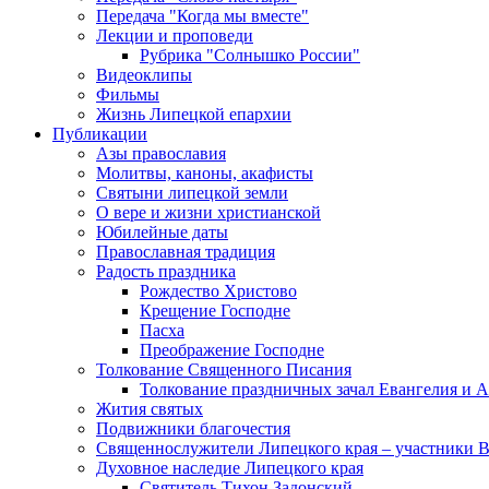
Передача "Когда мы вместе"
Лекции и проповеди
Рубрика "Солнышко России"
Видеоклипы
Фильмы
Жизнь Липецкой епархии
Публикации
Азы православия
Молитвы, каноны, акафисты
Святыни липецкой земли
О вере и жизни христианской
Юбилейные даты
Православная традиция
Радость праздника
Рождество Христово
Крещение Господне
Пасха
Преображение Господне
Толкование Священного Писания
Толкование праздничных зачал Евангелия и 
Жития святых
Подвижники благочестия
Священнослужители Липецкого края – участники 
Духовное наследие Липецкого края
Святитель Тихон Задонский