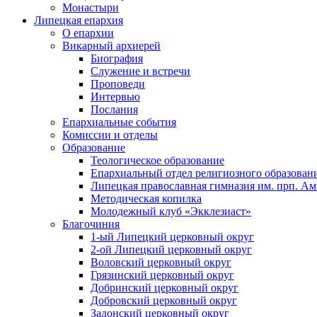
Монастыри
Липецкая епархия
О епархии
Викарный архиерей
Биография
Служение и встречи
Проповеди
Интервью
Послания
Епархиальные события
Комиссии и отделы
Образование
Теологическое образование
Епархиальный отдел религиозного образован
Липецкая православная гимназия им. прп. А
Методическая копилка
Молодежный клуб «Экклезиаст»
Благочиния
1-ый Липецкий церковный округ
2-ой Липецкий церковный округ
Воловский церковный округ
Грязинский церковный округ
Добринский церковный округ
Добровский церковный округ
Задонский церковный округ