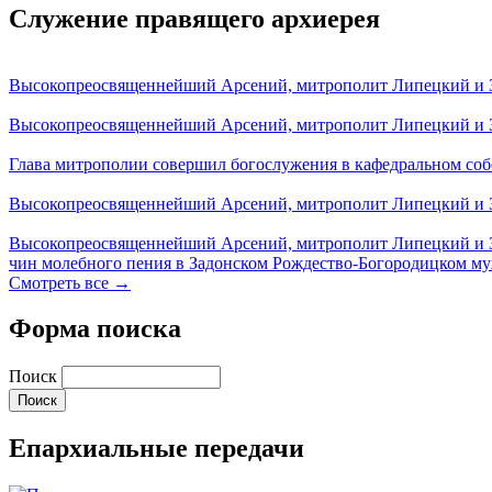
Служение правящего архиерея
Высокопреосвященнейший Арсений, митрополит Липецкий и За
Высокопреосвященнейший Арсений, митрополит Липецкий и За
Глава митрополии совершил богослужения в кафедральном соб
Высокопреосвященнейший Арсений, митрополит Липецкий и За
Высокопреосвященнейший Арсений, митрополит Липецкий и З
чин молебного пения в Задонском Рождество-Богородицком м
Смотреть все →
Форма поиска
Поиск
Епархиальные передачи