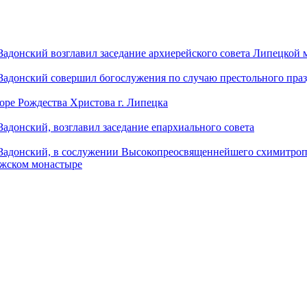
донский возглавил заседание архиерейского совета Липецкой
донский совершил богослужения по случаю престольного праз
оре Рождества Христова г. Липецка
донский, возглавил заседание епархиального совета
адонский, в сослужении Высокопреосвященнейшего схимитропо
ужском монастыре