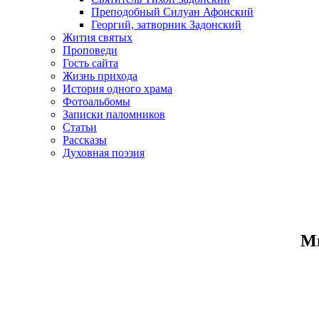
Преподобный Силуан Афонский
Георгий, затворник Задонский
Жития святых
Проповеди
Гость сайта
Жизнь прихода
История одного храма
Фотоальбомы
Записки паломников
Статьи
Рассказы
Духовная поэзия
Ми