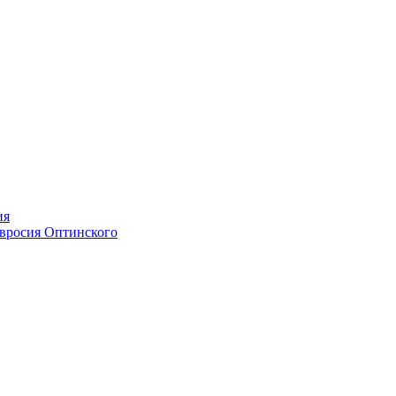
ия
мвросия Оптинского