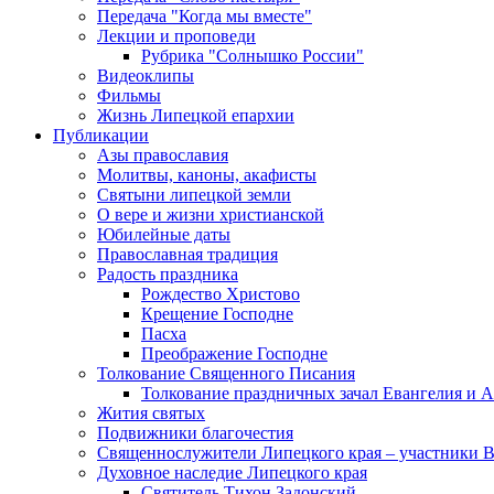
Передача "Когда мы вместе"
Лекции и проповеди
Рубрика "Солнышко России"
Видеоклипы
Фильмы
Жизнь Липецкой епархии
Публикации
Азы православия
Молитвы, каноны, акафисты
Святыни липецкой земли
О вере и жизни христианской
Юбилейные даты
Православная традиция
Радость праздника
Рождество Христово
Крещение Господне
Пасха
Преображение Господне
Толкование Священного Писания
Толкование праздничных зачал Евангелия и 
Жития святых
Подвижники благочестия
Священнослужители Липецкого края – участники 
Духовное наследие Липецкого края
Святитель Тихон Задонский