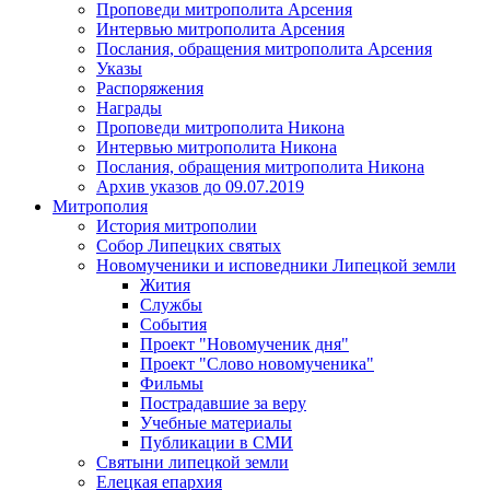
Проповеди митрополита Арсения
Интервью митрополита Арсения
Послания, обращения митрополита Арсения
Указы
Распоряжения
Награды
Проповеди митрополита Никона
Интервью митрополита Никона
Послания, обращения митрополита Никона
Архив указов до 09.07.2019
Митрополия
История митрополии
Собор Липецких святых
Новомученики и исповедники Липецкой земли
Жития
Службы
События
Проект "Новомученик дня"
Проект "Слово новомученика"
Фильмы
Пострадавшие за веру
Учебные материалы
Публикации в СМИ
Святыни липецкой земли
Елецкая епархия