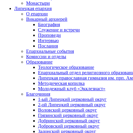
Монастыри
Липецкая епархия
О епархии
Викарный архиерей
Биография
Служение и встречи
Проповеди
Интервью
Послания
Епархиальные события
Комиссии и отделы
Образование
Теологическое образование
Епархиальный отдел религиозного образован
Липецкая православная гимназия им. прп. А
Методическая копилка
Молодежный клуб «Экклезиаст»
Благочиния
1-ый Липецкий церковный округ
2-ой Липецкий церковный округ
Воловский церковный округ
Грязинский церковный округ
Добринский церковный округ
Добровский церковный округ
Задонский церковный округ