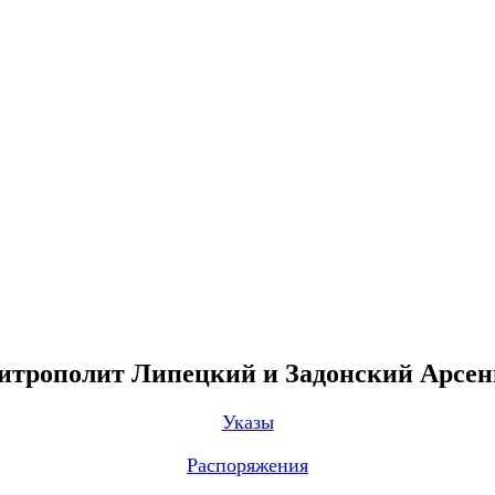
трополит Липецкий и Задонский Арсе
Указы
Распоряжения