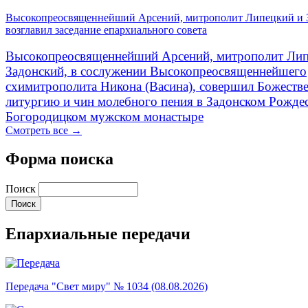
Высокопреосвященнейший Арсений, митрополит Липецкий и 
возглавил заседание епархиального совета
Высокопреосвященнейший Арсений, митрополит Лип
Задонский, в сослужении Высокопреосвященнейшего
схимитрополита Никона (Васина), совершил Божеств
литургию и чин молебного пения в Задонском Рожде
Богородицком мужском монастыре
Смотреть все →
Форма поиска
Поиск
Епархиальные передачи
Передача "Свет миру" № 1034 (08.08.2026)