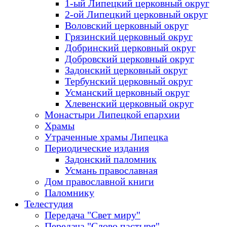
1-ый Липецкий церковный округ
2-ой Липецкий церковный округ
Воловский церковный округ
Грязинский церковный округ
Добринский церковный округ
Добровский церковный округ
Задонский церковный округ
Тербунский церковный округ
Усманский церковный округ
Хлевенский церковный округ
Монастыри Липецкой епархии
Храмы
Утраченные храмы Липецка
Периодические издания
Задонский паломник
Усмань православная
Дом православной книги
Паломнику
Телестудия
Передача "Свет миру"
Передача "Слово пастыря"