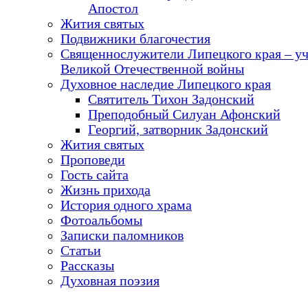
Апостол
Жития святых
Подвижники благочестия
Священнослужители Липецкого края – у
Великой Отечественной войны
Духовное наследие Липецкого края
Святитель Тихон Задонский
Преподобный Силуан Афонский
Георгий, затворник Задонский
Жития святых
Проповеди
Гость сайта
Жизнь прихода
История одного храма
Фотоальбомы
Записки паломников
Статьи
Рассказы
Духовная поэзия