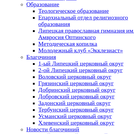
Образование
Теологическое образование
Епархиальный отдел религиозного
образования
Липецкая православная гимназия им.
Амвросия Оптинского
Методическая копилка
Молодежный клуб «Экклезиаст»
Благочиния
1-ый Липецкий церковный округ
2-ой Липецкий церковный округ
Воловский церковный округ
Грязинский церковный округ
Добринский церковный округ
Добровский церковный округ
Задонский церковный округ
Тербунский церковный округ
Усманский церковный округ
Хлевенский церковный округ
Новости благочиний