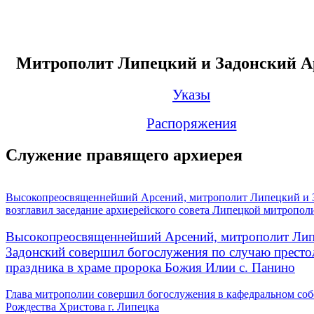
Митрополит Липецкий и Задонский А
Указы
Распоряжения
Служение правящего архиерея
Высокопреосвященнейший Арсений, митрополит Липецкий и 
возглавил заседание архиерейского совета Липецкой митропол
Высокопреосвященнейший Арсений, митрополит Лип
Задонский совершил богослужения по случаю престо
праздника в храме пророка Божия Илии с. Панино
Глава митрополии совершил богослужения в кафедральном соб
Рождества Христова г. Липецка