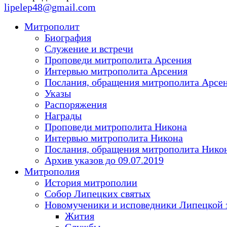
lipelep48@gmail.com
Митрополит
Биография
Служение и встречи
Проповеди митрополита Арсения
Интервью митрополита Арсения
Послания, обращения митрополита Арсе
Указы
Распоряжения
Награды
Проповеди митрополита Никона
Интервью митрополита Никона
Послания, обращения митрополита Нико
Архив указов до 09.07.2019
Митрополия
История митрополии
Собор Липецких святых
Новомученики и исповедники Липецкой 
Жития