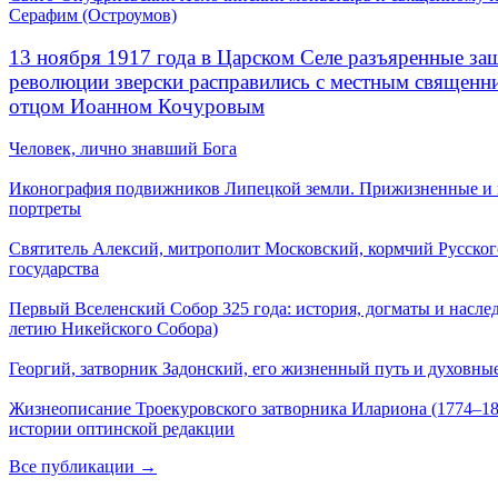
Серафим (Остроумов)
13 ноября 1917 года в Царском Селе разъяренные за
революции зверски расправились с местным священ
отцом Иоанном Кочуровым
Человек, лично знавший Бога
Иконография подвижников Липецкой земли. Прижизненные и
портреты
Святитель Алексий, митрополит Московский, кормчий Русског
государства
Первый Вселенский Собор 325 года: история, догматы и наслед
летию Никейского Собора)
Георгий, затворник Задонский, его жизненный путь и духовные
Жизнеописание Троекуровского затворника Илариона (1774–18
истории оптинской редакции
Все публикации →