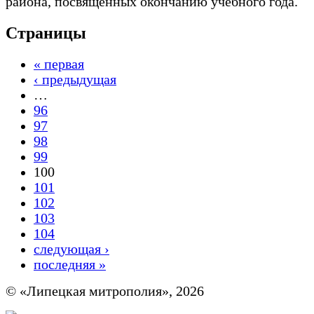
района, посвященных окончанию учебного года.
Страницы
« первая
‹ предыдущая
…
96
97
98
99
100
101
102
103
104
следующая ›
последняя »
© «Липецкая митрополия», 2026