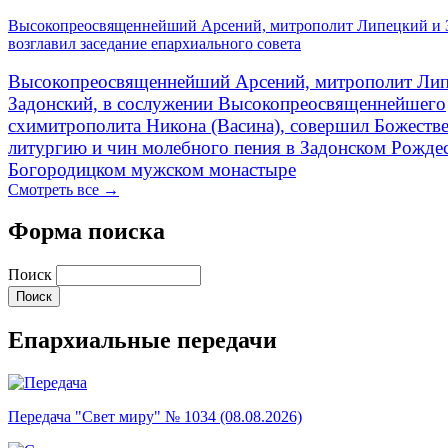
Высокопреосвященнейший Арсений, митрополит Липецкий и 
возглавил заседание епархиального совета
Высокопреосвященнейший Арсений, митрополит Лип
Задонский, в сослужении Высокопреосвященнейшего
схимитрополита Никона (Васина), совершил Божеств
литургию и чин молебного пения в Задонском Рожде
Богородицком мужском монастыре
Смотреть все →
Форма поиска
Поиск
Епархиальные передачи
Передача "Свет миру" № 1034 (08.08.2026)