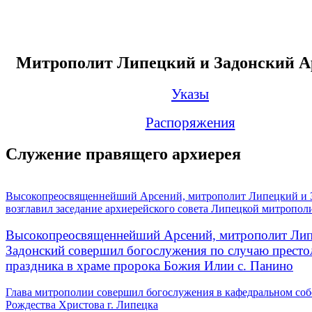
Митрополит Липецкий и Задонский А
Указы
Распоряжения
Служение правящего архиерея
Высокопреосвященнейший Арсений, митрополит Липецкий и 
возглавил заседание архиерейского совета Липецкой митропол
Высокопреосвященнейший Арсений, митрополит Лип
Задонский совершил богослужения по случаю престо
праздника в храме пророка Божия Илии с. Панино
Глава митрополии совершил богослужения в кафедральном соб
Рождества Христова г. Липецка