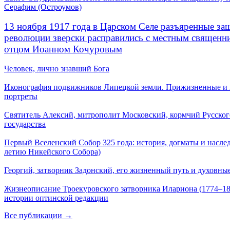
Серафим (Остроумов)
13 ноября 1917 года в Царском Селе разъяренные за
революции зверски расправились с местным священ
отцом Иоанном Кочуровым
Человек, лично знавший Бога
Иконография подвижников Липецкой земли. Прижизненные и
портреты
Святитель Алексий, митрополит Московский, кормчий Русског
государства
Первый Вселенский Собор 325 года: история, догматы и наслед
летию Никейского Собора)
Георгий, затворник Задонский, его жизненный путь и духовные
Жизнеописание Троекуровского затворника Илариона (1774–18
истории оптинской редакции
Все публикации →