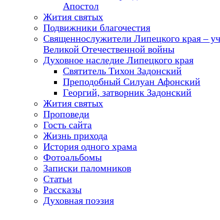
Апостол
Жития святых
Подвижники благочестия
Священнослужители Липецкого края – у
Великой Отечественной войны
Духовное наследие Липецкого края
Святитель Тихон Задонский
Преподобный Силуан Афонский
Георгий, затворник Задонский
Жития святых
Проповеди
Гость сайта
Жизнь прихода
История одного храма
Фотоальбомы
Записки паломников
Статьи
Рассказы
Духовная поэзия