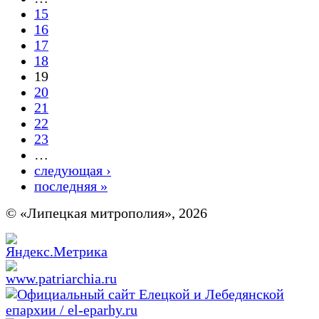
15
16
17
18
19
20
21
22
23
…
следующая ›
последняя »
© «Липецкая митрополия», 2026