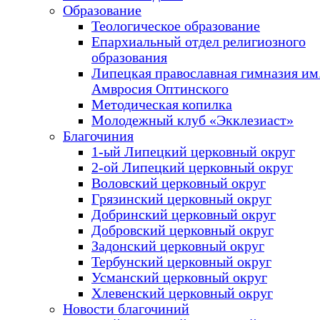
Образование
Теологическое образование
Епархиальный отдел религиозного
образования
Липецкая православная гимназия им.
Амвросия Оптинского
Методическая копилка
Молодежный клуб «Экклезиаст»
Благочиния
1-ый Липецкий церковный округ
2-ой Липецкий церковный округ
Воловский церковный округ
Грязинский церковный округ
Добринский церковный округ
Добровский церковный округ
Задонский церковный округ
Тербунский церковный округ
Усманский церковный округ
Хлевенский церковный округ
Новости благочиний