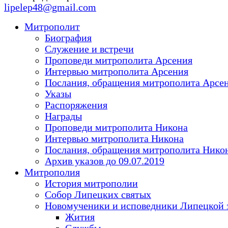
lipelep48@gmail.com
Митрополит
Биография
Служение и встречи
Проповеди митрополита Арсения
Интервью митрополита Арсения
Послания, обращения митрополита Арсе
Указы
Распоряжения
Награды
Проповеди митрополита Никона
Интервью митрополита Никона
Послания, обращения митрополита Нико
Архив указов до 09.07.2019
Митрополия
История митрополии
Собор Липецких святых
Новомученики и исповедники Липецкой 
Жития