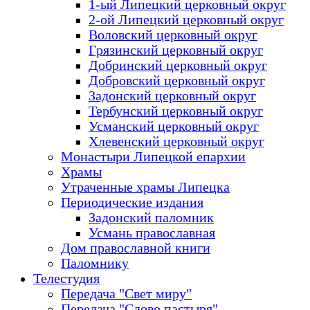
1-ый Липецкий церковный округ
2-ой Липецкий церковный округ
Воловский церковный округ
Грязинский церковный округ
Добринский церковный округ
Добровский церковный округ
Задонский церковный округ
Тербунский церковный округ
Усманский церковный округ
Хлевенский церковный округ
Монастыри Липецкой епархии
Храмы
Утраченные храмы Липецка
Периодические издания
Задонский паломник
Усмань православная
Дом православной книги
Паломнику
Телестудия
Передача "Свет миру"
Передача "Слово пастыря"