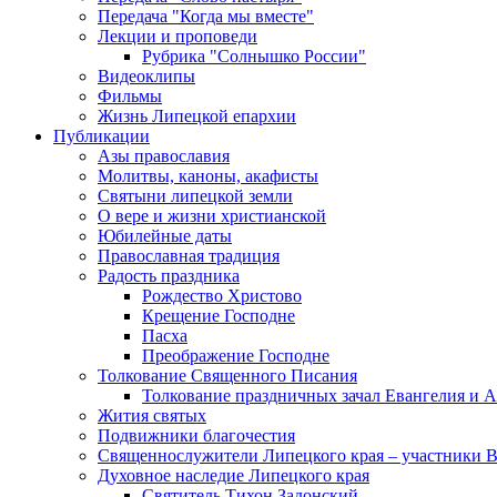
Передача "Когда мы вместе"
Лекции и проповеди
Рубрика "Солнышко России"
Видеоклипы
Фильмы
Жизнь Липецкой епархии
Публикации
Азы православия
Молитвы, каноны, акафисты
Святыни липецкой земли
О вере и жизни христианской
Юбилейные даты
Православная традиция
Радость праздника
Рождество Христово
Крещение Господне
Пасха
Преображение Господне
Толкование Священного Писания
Толкование праздничных зачал Евангелия и 
Жития святых
Подвижники благочестия
Священнослужители Липецкого края – участники 
Духовное наследие Липецкого края
Святитель Тихон Задонский