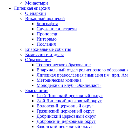
Монастыри
Липецкая епархия
О епархии
Викарный архиерей
Биография
Служение и встречи
Проповеди
Интервью
Послания
Епархиальные события
Комиссии и отделы
Образование
Теологическое образование
Епархиальный отдел религиозного образован
Липецкая православная гимназия им. прп. А
Методическая копилка
Молодежный клуб «Экклезиаст»
Благочиния
1-ый Липецкий церковный округ
2-ой Липецкий церковный округ
Воловский церковный округ
Грязинский церковный округ
Добринский церковный округ
Добровский церковный округ
Задонский церковный округ