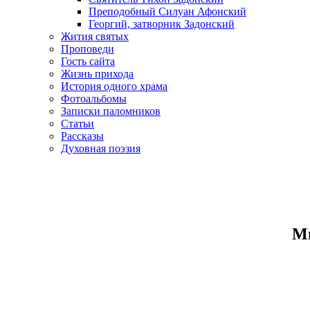
Преподобный Силуан Афонский
Георгий, затворник Задонский
Жития святых
Проповеди
Гость сайта
Жизнь прихода
История одного храма
Фотоальбомы
Записки паломников
Статьи
Рассказы
Духовная поэзия
Ми