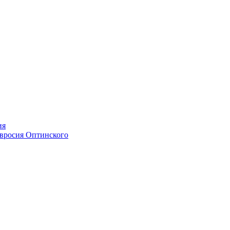
ия
мвросия Оптинского