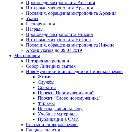
Проповеди митрополита Арсения
Интервью митрополита Арсения
Послания, обращения митрополита Арсения
Указы
Распоряжения
Награды
Проповеди митрополита Никона
Интервью митрополита Никона
Послания, обращения митрополита Никона
Архив указов до 09.07.2019
Митрополия
История митрополии
Собор Липецких святых
Новомученики и исповедники Липецкой земли
Жития
Службы
События
Проект "Новомученик дня"
Проект "Слово новомученика"
Фильмы
Пострадавшие за веру
Учебные материалы
Публикации в СМИ
Святыни липецкой земли
Елецкая епархия