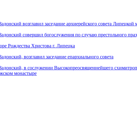
донский возглавил заседание архиерейского совета Липецкой
донский совершил богослужения по случаю престольного праз
оре Рождества Христова г. Липецка
донский, возглавил заседание епархиального совета
адонский, в сослужении Высокопреосвященнейшего схимитропо
ужском монастыре