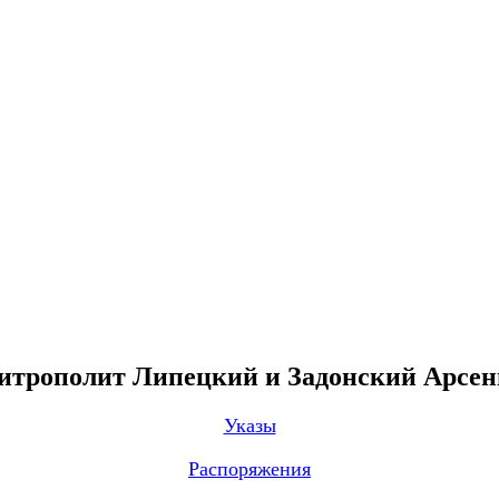
трополит Липецкий и Задонский Арсе
Указы
Распоряжения