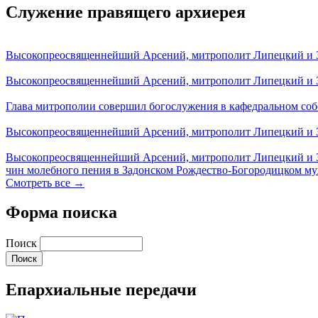
Служение правящего архиерея
Высокопреосвященнейший Арсений, митрополит Липецкий и За
Высокопреосвященнейший Арсений, митрополит Липецкий и За
Глава митрополии совершил богослужения в кафедральном соб
Высокопреосвященнейший Арсений, митрополит Липецкий и За
Высокопреосвященнейший Арсений, митрополит Липецкий и З
чин молебного пения в Задонском Рождество-Богородицком м
Смотреть все →
Форма поиска
Поиск
Епархиальные передачи