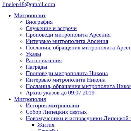
lipelep48@gmail.com
Митрополит
Биография
Служение и встречи
Проповеди митрополита Арсения
Интервью митрополита Арсения
Послания, обращения митрополита Арсе
Указы
Распоряжения
Награды
Проповеди митрополита Никона
Интервью митрополита Никона
Послания, обращения митрополита Нико
Архив указов до 09.07.2019
Митрополия
История митрополии
Собор Липецких святых
Новомученики и исповедники Липецкой 
Жития