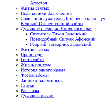
Апостол
Жития святых
Подвижники благочестия
Священнослужители Липецкого края – у
Великой Отечественной войны
Духовное наследие Липецкого края
Святитель Тихон Задонский
Преподобный Силуан Афонский
Георгий, затворник Задонский
Жития святых
Проповеди
Гость сайта
Жизнь прихода
История одного храма
Фотоальбомы
Записки паломников
Статьи
Рассказы
Духовная поэзия