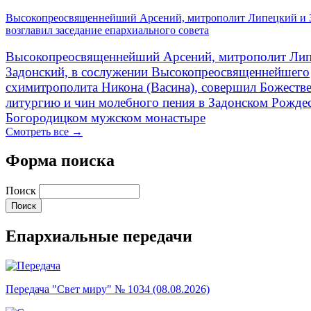
Высокопреосвященнейший Арсений, митрополит Липецкий и 
возглавил заседание епархиального совета
Высокопреосвященнейший Арсений, митрополит Лип
Задонский, в сослужении Высокопреосвященнейшего
схимитрополита Никона (Васина), совершил Божеств
литургию и чин молебного пения в Задонском Рожде
Богородицком мужском монастыре
Смотреть все →
Форма поиска
Поиск
Епархиальные передачи
Передача "Свет миру" № 1034 (08.08.2026)