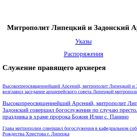
Митрополит Липецкий и Задонский А
Указы
Распоряжения
Служение правящего архиерея
Высокопреосвященнейший Арсений, митрополит Липецкий и 
возглавил заседание архиерейского совета Липецкой митропол
Высокопреосвященнейший Арсений, митрополит Лип
Задонский совершил богослужения по случаю престо
праздника в храме пророка Божия Илии с. Панино
Глава митрополии совершил богослужения в кафедральном соб
Рождества Христова г. Липецка