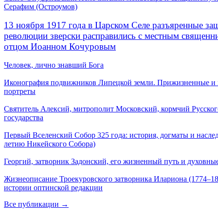
Серафим (Остроумов)
13 ноября 1917 года в Царском Селе разъяренные за
революции зверски расправились с местным священ
отцом Иоанном Кочуровым
Человек, лично знавший Бога
Иконография подвижников Липецкой земли. Прижизненные и
портреты
Святитель Алексий, митрополит Московский, кормчий Русског
государства
Первый Вселенский Собор 325 года: история, догматы и наслед
летию Никейского Собора)
Георгий, затворник Задонский, его жизненный путь и духовные
Жизнеописание Троекуровского затворника Илариона (1774–18
истории оптинской редакции
Все публикации →