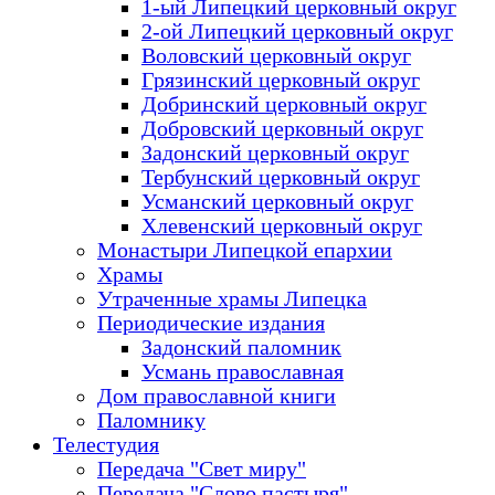
1-ый Липецкий церковный округ
2-ой Липецкий церковный округ
Воловский церковный округ
Грязинский церковный округ
Добринский церковный округ
Добровский церковный округ
Задонский церковный округ
Тербунский церковный округ
Усманский церковный округ
Хлевенский церковный округ
Монастыри Липецкой епархии
Храмы
Утраченные храмы Липецка
Периодические издания
Задонский паломник
Усмань православная
Дом православной книги
Паломнику
Телестудия
Передача "Свет миру"
Передача "Слово пастыря"