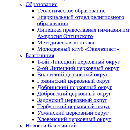
Образование
Теологическое образование
Епархиальный отдел религиозного
образования
Липецкая православная гимназия им.
Амвросия Оптинского
Методическая копилка
Молодежный клуб «Экклезиаст»
Благочиния
1-ый Липецкий церковный округ
2-ой Липецкий церковный округ
Воловский церковный округ
Грязинский церковный округ
Добринский церковный округ
Добровский церковный округ
Задонский церковный округ
Тербунский церковный округ
Усманский церковный округ
Хлевенский церковный округ
Новости благочиний