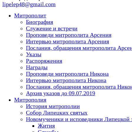
lipelep48@gmail.com
Митрополит
Биография
Служение и встречи
Проповеди митрополита Арсения
Интервью митрополита Арсения
Послания, обращения митрополита Арсе
Указы
Распоряжения
Награды
Проповеди митрополита Никона
Интервью митрополита Никона
Послания, обращения митрополита Нико
Архив указов до 09.07.2019
Митрополия
История митрополии
Собор Липецких святых
Новомученики и исповедники Липецкой 
Жития