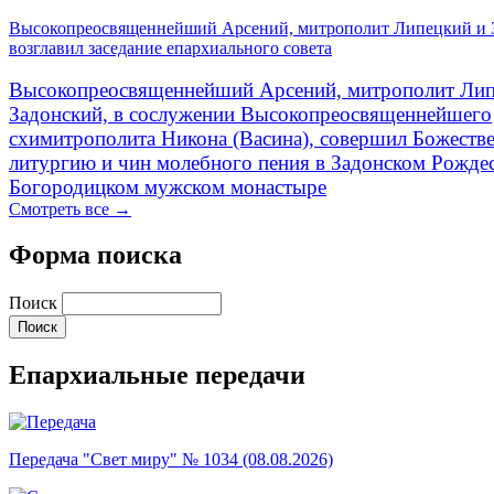
Высокопреосвященнейший Арсений, митрополит Липецкий и 
возглавил заседание епархиального совета
Высокопреосвященнейший Арсений, митрополит Лип
Задонский, в сослужении Высокопреосвященнейшего
схимитрополита Никона (Васина), совершил Божеств
литургию и чин молебного пения в Задонском Рожде
Богородицком мужском монастыре
Смотреть все →
Форма поиска
Поиск
Епархиальные передачи
Передача "Свет миру" № 1034 (08.08.2026)