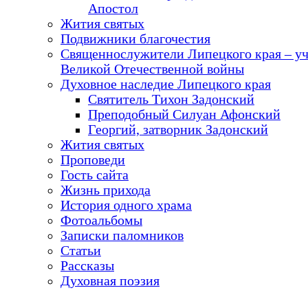
Апостол
Жития святых
Подвижники благочестия
Священнослужители Липецкого края – у
Великой Отечественной войны
Духовное наследие Липецкого края
Святитель Тихон Задонский
Преподобный Силуан Афонский
Георгий, затворник Задонский
Жития святых
Проповеди
Гость сайта
Жизнь прихода
История одного храма
Фотоальбомы
Записки паломников
Статьи
Рассказы
Духовная поэзия