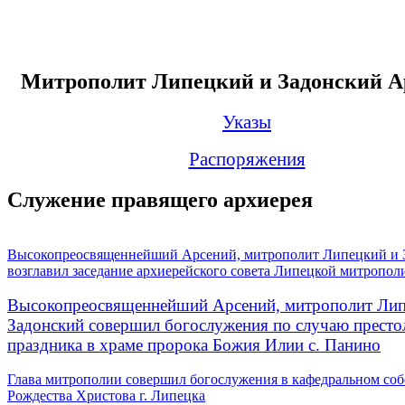
Митрополит Липецкий и Задонский А
Указы
Распоряжения
Служение правящего архиерея
Высокопреосвященнейший Арсений, митрополит Липецкий и 
возглавил заседание архиерейского совета Липецкой митропол
Высокопреосвященнейший Арсений, митрополит Лип
Задонский совершил богослужения по случаю престо
праздника в храме пророка Божия Илии с. Панино
Глава митрополии совершил богослужения в кафедральном соб
Рождества Христова г. Липецка