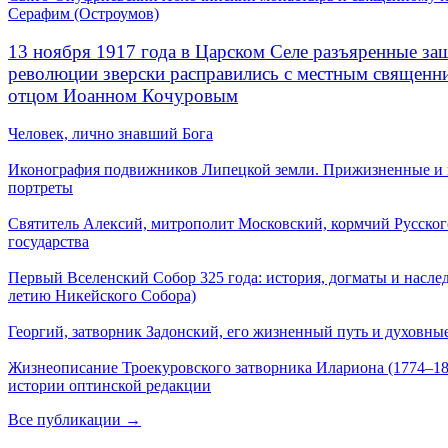
Серафим (Остроумов)
13 ноября 1917 года в Царском Селе разъяренные за
революции зверски расправились с местным священ
отцом Иоанном Кочуровым
Человек, лично знавший Бога
Иконография подвижников Липецкой земли. Прижизненные и
портреты
Святитель Алексий, митрополит Московский, кормчий Русског
государства
Первый Вселенский Собор 325 года: история, догматы и наслед
летию Никейского Собора)
Георгий, затворник Задонский, его жизненный путь и духовные
Жизнеописание Троекуровского затворника Илариона (1774–18
истории оптинской редакции
Все публикации →