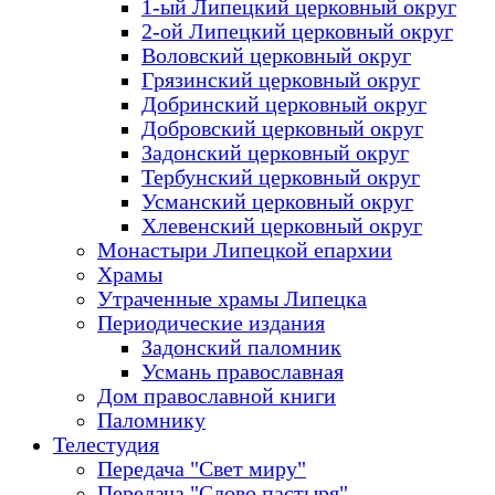
1-ый Липецкий церковный округ
2-ой Липецкий церковный округ
Воловский церковный округ
Грязинский церковный округ
Добринский церковный округ
Добровский церковный округ
Задонский церковный округ
Тербунский церковный округ
Усманский церковный округ
Хлевенский церковный округ
Монастыри Липецкой епархии
Храмы
Утраченные храмы Липецка
Периодические издания
Задонский паломник
Усмань православная
Дом православной книги
Паломнику
Телестудия
Передача "Свет миру"
Передача "Слово пастыря"