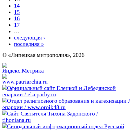
14
15
16
17
…
следующая ›
последняя »
© «Липецкая митрополия», 2026