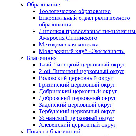
Образование
Теологическое образование
Епархиальный отдел религиозного
образования
Липецкая православная гимназия им.
Амвросия Оптинского
Методическая копилка
Молодежный клуб «Экклезиаст»
Благочиния
1-ый Липецкий церковный округ
2-ой Липецкий церковный округ
Воловский церковный округ
Грязинский церковный округ
Добринский церковный округ
Добровский церковный округ
Задонский церковный округ
Тербунский церковный округ
Усманский церковный округ
Хлевенский церковный округ
Новости благочиний