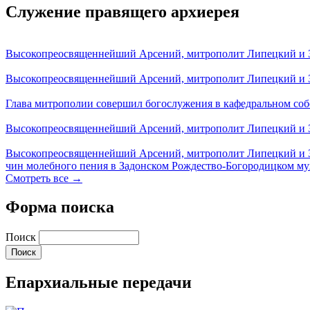
Служение правящего архиерея
Высокопреосвященнейший Арсений, митрополит Липецкий и За
Высокопреосвященнейший Арсений, митрополит Липецкий и За
Глава митрополии совершил богослужения в кафедральном соб
Высокопреосвященнейший Арсений, митрополит Липецкий и За
Высокопреосвященнейший Арсений, митрополит Липецкий и З
чин молебного пения в Задонском Рождество-Богородицком м
Смотреть все →
Форма поиска
Поиск
Епархиальные передачи