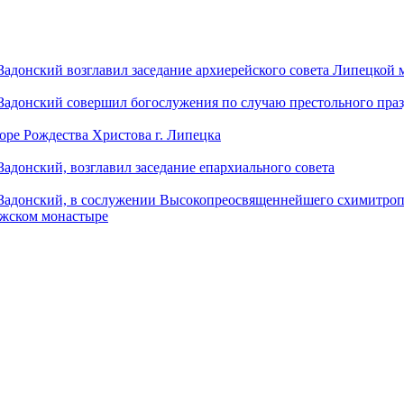
донский возглавил заседание архиерейского совета Липецкой
донский совершил богослужения по случаю престольного праз
оре Рождества Христова г. Липецка
донский, возглавил заседание епархиального совета
адонский, в сослужении Высокопреосвященнейшего схимитропо
ужском монастыре