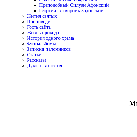
Преподобный Силуан Афонский
Георгий, затворник Задонский
Жития святых
Проповеди
Гость сайта
Жизнь прихода
История одного храма
Фотоальбомы
Записки паломников
Статьи
Рассказы
Духовная поэзия
Ми