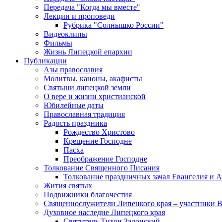
Передача "Когда мы вместе"
Лекции и проповеди
Рубрика "Солнышко России"
Видеоклипы
Фильмы
Жизнь Липецкой епархии
Публикации
Азы православия
Молитвы, каноны, акафисты
Святыни липецкой земли
О вере и жизни христианской
Юбилейные даты
Православная традиция
Радость праздника
Рождество Христово
Крещение Господне
Пасха
Преображение Господне
Толкование Священного Писания
Толкование праздничных зачал Евангелия и 
Жития святых
Подвижники благочестия
Священнослужители Липецкого края – участники 
Духовное наследие Липецкого края
Святитель Тихон Задонский