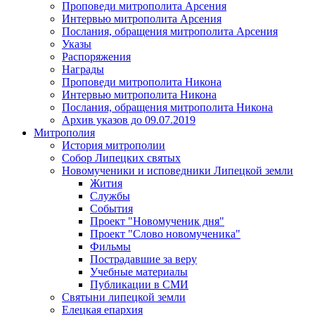
Проповеди митрополита Арсения
Интервью митрополита Арсения
Послания, обращения митрополита Арсения
Указы
Распоряжения
Награды
Проповеди митрополита Никона
Интервью митрополита Никона
Послания, обращения митрополита Никона
Архив указов до 09.07.2019
Митрополия
История митрополии
Собор Липецких святых
Новомученики и исповедники Липецкой земли
Жития
Службы
События
Проект "Новомученик дня"
Проект "Слово новомученика"
Фильмы
Пострадавшие за веру
Учебные материалы
Публикации в СМИ
Святыни липецкой земли
Елецкая епархия