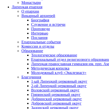
Монастыри
Липецкая епархия
О епархии
Викарный архиерей
Биография
Служение и встречи
Проповеди
Интервью
Послания
Епархиальные события
Комиссии и отделы
Образование
Теологическое образование
Епархиальный отдел религиозного образован
Липецкая православная гимназия им. прп. А
Методическая копилка
Молодежный клуб «Экклезиаст»
Благочиния
1-ый Липецкий церковный округ
2-ой Липецкий церковный округ
Воловский церковный округ
Грязинский церковный округ
Добринский церковный округ
Добровский церковный округ
Задонский церковный округ