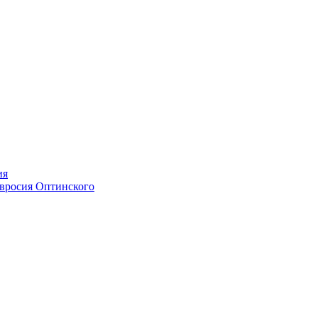
ия
мвросия Оптинского