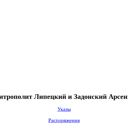
трополит Липецкий и Задонский Арсе
Указы
Распоряжения