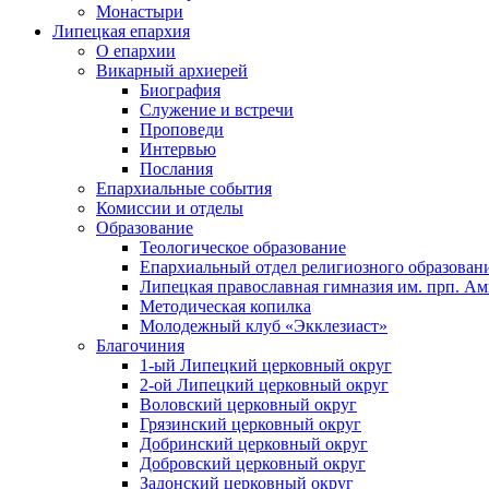
Монастыри
Липецкая епархия
О епархии
Викарный архиерей
Биография
Служение и встречи
Проповеди
Интервью
Послания
Епархиальные события
Комиссии и отделы
Образование
Теологическое образование
Епархиальный отдел религиозного образован
Липецкая православная гимназия им. прп. А
Методическая копилка
Молодежный клуб «Экклезиаст»
Благочиния
1-ый Липецкий церковный округ
2-ой Липецкий церковный округ
Воловский церковный округ
Грязинский церковный округ
Добринский церковный округ
Добровский церковный округ
Задонский церковный округ