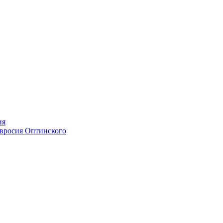
ия
мвросия Оптинского