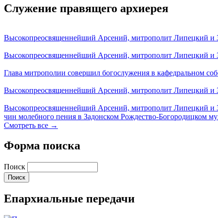
Служение правящего архиерея
Высокопреосвященнейший Арсений, митрополит Липецкий и За
Высокопреосвященнейший Арсений, митрополит Липецкий и За
Глава митрополии совершил богослужения в кафедральном соб
Высокопреосвященнейший Арсений, митрополит Липецкий и За
Высокопреосвященнейший Арсений, митрополит Липецкий и З
чин молебного пения в Задонском Рождество-Богородицком м
Смотреть все →
Форма поиска
Поиск
Епархиальные передачи