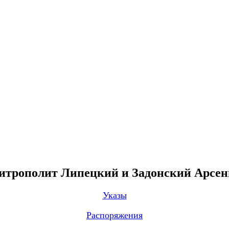
трополит Липецкий и Задонский Арсе
Указы
Распоряжения