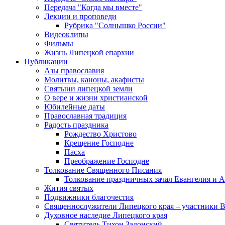
Передача "Когда мы вместе"
Лекции и проповеди
Рубрика "Солнышко России"
Видеоклипы
Фильмы
Жизнь Липецкой епархии
Публикации
Азы православия
Молитвы, каноны, акафисты
Святыни липецкой земли
О вере и жизни христианской
Юбилейные даты
Православная традиция
Радость праздника
Рождество Христово
Крещение Господне
Пасха
Преображение Господне
Толкование Священного Писания
Толкование праздничных зачал Евангелия и 
Жития святых
Подвижники благочестия
Священнослужители Липецкого края – участники 
Духовное наследие Липецкого края
Святитель Тихон Задонский