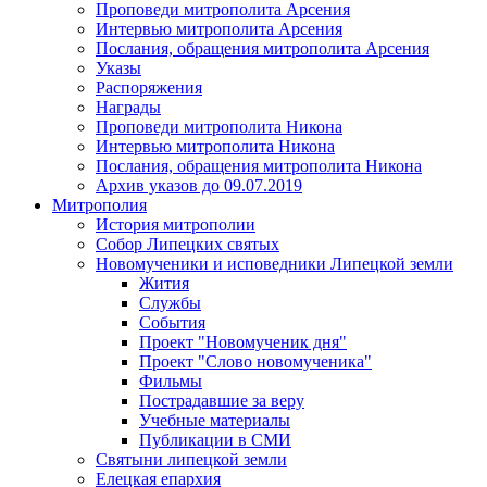
Проповеди митрополита Арсения
Интервью митрополита Арсения
Послания, обращения митрополита Арсения
Указы
Распоряжения
Награды
Проповеди митрополита Никона
Интервью митрополита Никона
Послания, обращения митрополита Никона
Архив указов до 09.07.2019
Митрополия
История митрополии
Собор Липецких святых
Новомученики и исповедники Липецкой земли
Жития
Службы
События
Проект "Новомученик дня"
Проект "Слово новомученика"
Фильмы
Пострадавшие за веру
Учебные материалы
Публикации в СМИ
Святыни липецкой земли
Елецкая епархия