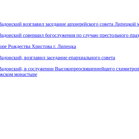
донский возглавил заседание архиерейского совета Липецкой
донский совершил богослужения по случаю престольного праз
оре Рождества Христова г. Липецка
донский, возглавил заседание епархиального совета
адонский, в сослужении Высокопреосвященнейшего схимитропо
ужском монастыре