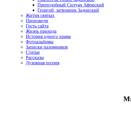
Преподобный Силуан Афонский
Георгий, затворник Задонский
Жития святых
Проповеди
Гость сайта
Жизнь прихода
История одного храма
Фотоальбомы
Записки паломников
Статьи
Рассказы
Духовная поэзия
Ми