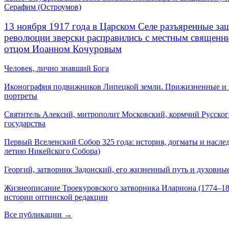
Серафим (Остроумов)
13 ноября 1917 года в Царском Селе разъяренные за
революции зверски расправились с местным священ
отцом Иоанном Кочуровым
Человек, лично знавший Бога
Иконография подвижников Липецкой земли. Прижизненные и
портреты
Святитель Алексий, митрополит Московский, кормчий Русског
государства
Первый Вселенский Собор 325 года: история, догматы и наслед
летию Никейского Собора)
Георгий, затворник Задонский, его жизненный путь и духовные
Жизнеописание Троекуровского затворника Илариона (1774–18
истории оптинской редакции
Все публикации →