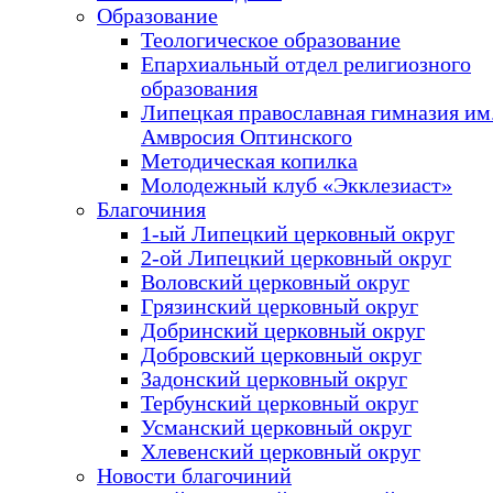
Образование
Теологическое образование
Епархиальный отдел религиозного
образования
Липецкая православная гимназия им.
Амвросия Оптинского
Методическая копилка
Молодежный клуб «Экклезиаст»
Благочиния
1-ый Липецкий церковный округ
2-ой Липецкий церковный округ
Воловский церковный округ
Грязинский церковный округ
Добринский церковный округ
Добровский церковный округ
Задонский церковный округ
Тербунский церковный округ
Усманский церковный округ
Хлевенский церковный округ
Новости благочиний