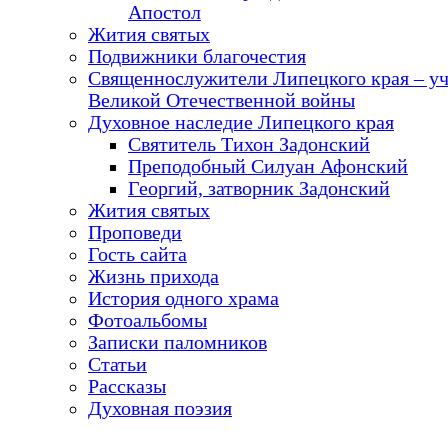
Апостол
Жития святых
Подвижники благочестия
Священнослужители Липецкого края – у
Великой Отечественной войны
Духовное наследие Липецкого края
Святитель Тихон Задонский
Преподобный Силуан Афонский
Георгий, затворник Задонский
Жития святых
Проповеди
Гость сайта
Жизнь прихода
История одного храма
Фотоальбомы
Записки паломников
Статьи
Рассказы
Духовная поэзия