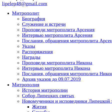
lipelep48@gmail.com
Митрополит
Биография
Служение и встречи
Проповеди митрополита Арсения
Интервью митрополита Арсения
Послания, обращения митрополита Арсе
Указы
Распоряжения
Награды
Проповеди митрополита Никона
Интервью митрополита Никона
Послания, обращения митрополита Нико
Архив указов до 09.07.2019
Митрополия
История митрополии
Собор Липецких святых
Новомученики и исповедники Липецкой 
Жития