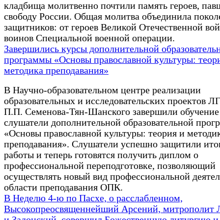
кладбища молитвенно почтили память героев, пав
свободу России. Общая молитва объединила покол
защитников: от героев Великой Отечественной во
воинов Специальной военной операции.
Завершились курсы дополнительной образователь
программы «Основы православной культуры: теор
методика преподавания»
В Научно-образовательном центре реализации
образовательных и исследовательских проектов 
П.П. Семенова-Тян-Шанского завершили обучение
слушатели дополнительной образовательной прог
«Основы православной культуры: теория и методи
преподавания». Слушатели успешно защитили ито
работы и теперь готовятся получить диплом о
профессиональной переподготовке, позволяющий
осуществлять новый вид профессиональной деятел
области преподавания ОПК.
В Неделю 4-ю по Пасхе, о расслабленном,
Высокопреосвященнейший Арсений, митрополит 
и Задонский, совершил Божественную литургию и