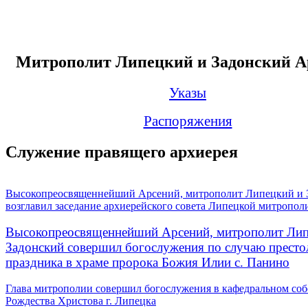
Митрополит Липецкий и Задонский А
Указы
Распоряжения
Служение правящего архиерея
Высокопреосвященнейший Арсений, митрополит Липецкий и 
возглавил заседание архиерейского совета Липецкой митропол
Высокопреосвященнейший Арсений, митрополит Лип
Задонский совершил богослужения по случаю престо
праздника в храме пророка Божия Илии с. Панино
Глава митрополии совершил богослужения в кафедральном соб
Рождества Христова г. Липецка