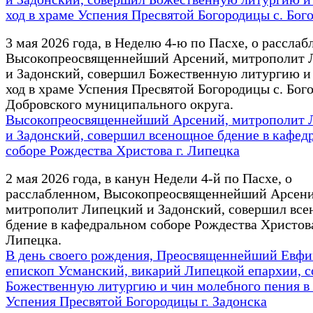
ход в храме Успения Пресвятой Богородицы с. Бог
3 мая 2026 года, в Неделю 4-ю по Пасхе, о расслаб
Высокопреосвященнейший Арсений, митрополит 
и Задонский, совершил Божественную литургию и
ход в храме Успения Пресвятой Богородицы с. Бог
Добровского муниципального округа.
Высокопреосвященнейший Арсений, митрополит 
и Задонский, совершил всенощное бдение в кафед
соборе Рождества Христова г. Липецка
2 мая 2026 года, в канун Недели 4-й по Пасхе, о
расслабленном, Высокопреосвященнейший Арсени
митрополит Липецкий и Задонский, совершил вс
бдение в кафедральном соборе Рождества Христова
Липецка.
В день своего рождения, Преосвященнейший Евфи
епископ Усманский, викарий Липецкой епархии, 
Божественную литургию и чин молебного пения в
Успения Пресвятой Богородицы г. Задонска