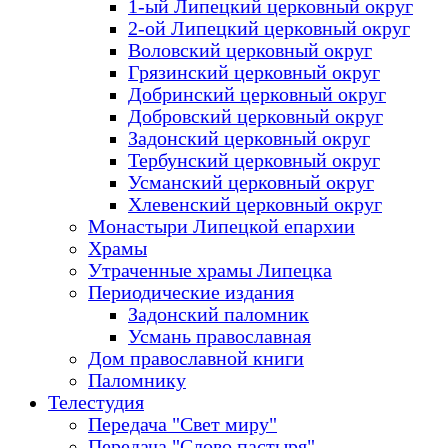
1-ый Липецкий церковный округ
2-ой Липецкий церковный округ
Воловский церковный округ
Грязинский церковный округ
Добринский церковный округ
Добровский церковный округ
Задонский церковный округ
Тербунский церковный округ
Усманский церковный округ
Хлевенский церковный округ
Монастыри Липецкой епархии
Храмы
Утраченные храмы Липецка
Периодические издания
Задонский паломник
Усмань православная
Дом православной книги
Паломнику
Телестудия
Передача "Свет миру"
Передача "Слово пастыря"