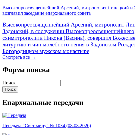
Высокопреосвященнейший Арсений, митрополит Липецкий и 
возглавил заседание епархиального совета
Высокопреосвященнейший Арсений, митрополит Лип
Задонский, в сослужении Высокопреосвященнейшего
схимитрополита Никона (Васина), совершил Божеств
литургию и чин молебного пения в Задонском Рожде
Богородицком мужском монастыре
Смотреть все →
Форма поиска
Поиск
Епархиальные передачи
Передача "Свет миру" № 1034 (08.08.2026)