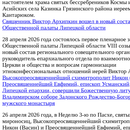
настоятелем храма святых бессребреников Космы 
Асийских села Казинка Грязинского района иере
Кантарюком.
Священник Виктор Архипкин вошел в новый сост
Общественной палаты Липецкой области
28 апреля 2026 года состоялось первое пленарное 
Общественной палаты Липецкой области VIII созы
новый состав регионального совещательного орга
руководитель епархиального отдела по взаимоот
Церкви и общества и вопросам гармонизации
этноконфессиональных отношений иерей Виктор 
Высокопреосвященнейший схимитрополит Никон 
Преосвященнейший Евфимий, епископ Усманский,
Липецкой епархии, совершили Божественную лит
Владимирском соборе Задонского Рождество-Бого
мужского монастыря
26 апреля 2026 года, в Неделю 3-ю по Пасхе, свят
мироносиц, Высокопреосвященнейший схимитроп
Никон (Васин) и Преосвященнейший Евфимий, еп