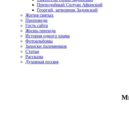
Преподобный Силуан Афонский
Георгий, затворник Задонский
Жития святых
Проповеди
Гость сайта
Жизнь прихода
История одного храма
Фотоальбомы
Записки паломников
Статьи
Рассказы
Духовная поэзия
Ми