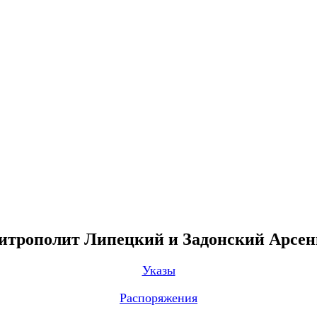
трополит Липецкий и Задонский Арсе
Указы
Распоряжения