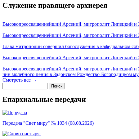
Служение правящего архиерея
Высокопреосвященнейший Арсений, митрополит Липецкий и За
Высокопреосвященнейший Арсений, митрополит Липецкий и За
Глава митрополии совершил богослужения в кафедральном соб
Высокопреосвященнейший Арсений, митрополит Липецкий и За
Высокопреосвященнейший Арсений, митрополит Липецкий и З
чин молебного пения в Задонском Рождество-Богородицком м
Смотреть все →
Поиск
Форма поиска
Епархиальные передачи
Передача "Свет миру" № 1034 (08.08.2026)