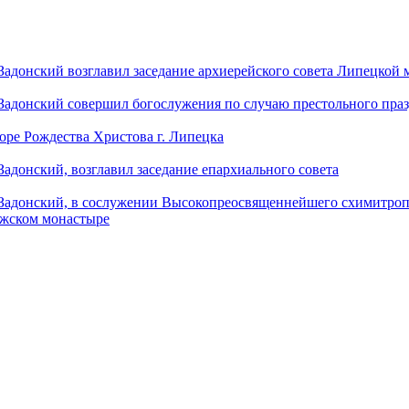
донский возглавил заседание архиерейского совета Липецкой
донский совершил богослужения по случаю престольного праз
оре Рождества Христова г. Липецка
донский, возглавил заседание епархиального совета
адонский, в сослужении Высокопреосвященнейшего схимитропо
ужском монастыре