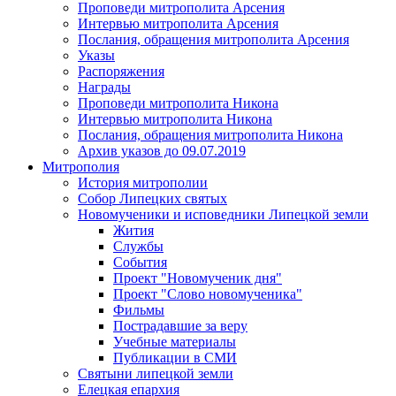
Проповеди митрополита Арсения
Интервью митрополита Арсения
Послания, обращения митрополита Арсения
Указы
Распоряжения
Награды
Проповеди митрополита Никона
Интервью митрополита Никона
Послания, обращения митрополита Никона
Архив указов до 09.07.2019
Митрополия
История митрополии
Собор Липецких святых
Новомученики и исповедники Липецкой земли
Жития
Службы
События
Проект "Новомученик дня"
Проект "Слово новомученика"
Фильмы
Пострадавшие за веру
Учебные материалы
Публикации в СМИ
Святыни липецкой земли
Елецкая епархия