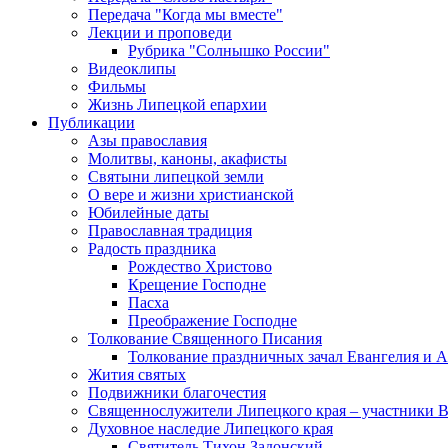
Передача "Когда мы вместе"
Лекции и проповеди
Рубрика "Солнышко России"
Видеоклипы
Фильмы
Жизнь Липецкой епархии
Публикации
Азы православия
Молитвы, каноны, акафисты
Святыни липецкой земли
О вере и жизни христианской
Юбилейные даты
Православная традиция
Радость праздника
Рождество Христово
Крещение Господне
Пасха
Преображение Господне
Толкование Священного Писания
Толкование праздничных зачал Евангелия и 
Жития святых
Подвижники благочестия
Священнослужители Липецкого края – участники 
Духовное наследие Липецкого края
Святитель Тихон Задонский