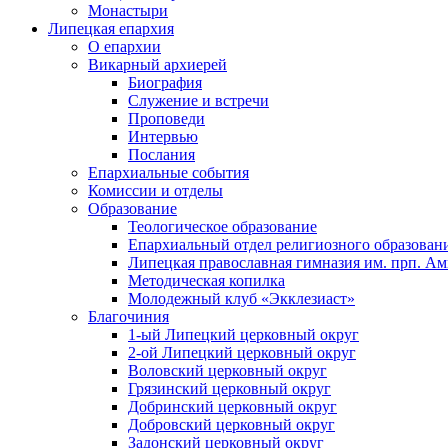
Монастыри
Липецкая епархия
О епархии
Викарный архиерей
Биография
Служение и встречи
Проповеди
Интервью
Послания
Епархиальные события
Комиссии и отделы
Образование
Теологическое образование
Епархиальный отдел религиозного образован
Липецкая православная гимназия им. прп. А
Методическая копилка
Молодежный клуб «Экклезиаст»
Благочиния
1-ый Липецкий церковный округ
2-ой Липецкий церковный округ
Воловский церковный округ
Грязинский церковный округ
Добринский церковный округ
Добровский церковный округ
Задонский церковный округ