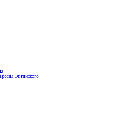
ия
мвросия Оптинского