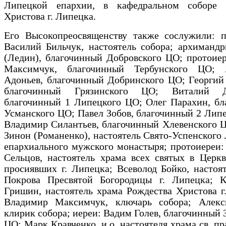
Липецкой епархии, в кафедральном соборе 
Христова г. Липецка.
Его Высокопреосвященству также сослужили: п
Василий Бильчук, настоятель собора; архиманд
(Ледин), благочинный Добровского ЦО; протоие
Максимчук, благочинный Тербунского ЦО; 
Адоньев, благочинный Добринского ЦО; Георгий
благочинный Грязинского ЦО; Виталий Ди
благочинный 1 Липецкого ЦО; Олег Парахин, бл
Усманского ЦО; Павел Зобов, благочинный 2 Лип
Владимир Силантьев, благочинный Хлевенского 
Зинон (Романенко), настоятель Свято-Успенского
епархиального мужского монастыря; протоиереи
Сельцов, настоятель храма всех святых в Церк
просиявших г. Липецка; Всеволод Бойко, настоя
Покрова Пресвятой Богородицы г. Липецка; К
Гришин, настоятель храма Рождества Христова г
Владимир Максимчук, ключарь собора; Алекс
клирик собора; иереи: Вадим Голев, благочинный 
ЦО; Марк Кравченко, и.о. настоятеля храма св. пр