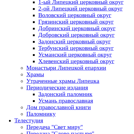
1-ый Липецкий церковный округ
2-ой Липецкий церковный округ
Воловский церковный округ
Грязинский церковный округ
Добринский церковный округ
Добровский церковный округ
Задонский церковный округ
Тербунский церковный округ
Усманский церковный округ
Хлевенский церковный округ
Монастыри Липецкой епархии
Храмы
Утраченные храмы Липецка
Периодические издания
Задонский паломник
Усмань православная
Дом православной книги
Паломнику
Телестудия
Передача "Свет миру"
Передача "Слово пастыря"