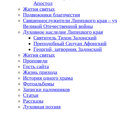
Апостол
Жития святых
Подвижники благочестия
Священнослужители Липецкого края – у
Великой Отечественной войны
Духовное наследие Липецкого края
Святитель Тихон Задонский
Преподобный Силуан Афонский
Георгий, затворник Задонский
Жития святых
Проповеди
Гость сайта
Жизнь прихода
История одного храма
Фотоальбомы
Записки паломников
Статьи
Рассказы
Духовная поэзия