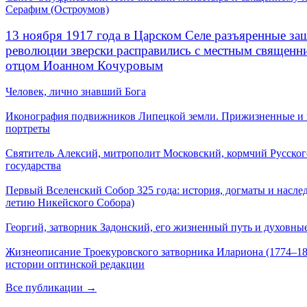
Серафим (Остроумов)
13 ноября 1917 года в Царском Селе разъяренные за
революции зверски расправились с местным священ
отцом Иоанном Кочуровым
Человек, лично знавший Бога
Иконография подвижников Липецкой земли. Прижизненные и
портреты
Святитель Алексий, митрополит Московский, кормчий Русског
государства
Первый Вселенский Собор 325 года: история, догматы и наслед
летию Никейского Собора)
Георгий, затворник Задонский, его жизненный путь и духовные
Жизнеописание Троекуровского затворника Илариона (1774–18
истории оптинской редакции
Все публикации →