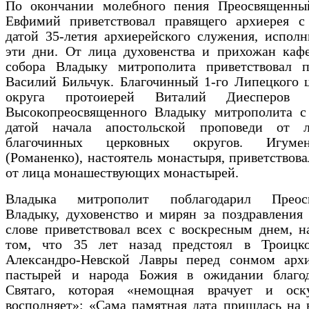
По окончании молебного пения Преосвященны
Евфимий приветствовал правящего архиерея с
датой 35-летия архиерейского служения, испол
эти дни. От лица духовенства и прихожан кафе
собора Владыку митрополита приветствовал п
Василий Бильчук. Благочинный 1-го Липецкого 
округа протоиерей Виталий Диесперов п
Высокопреосвященного Владыку митрополита с
датой начала апостольской проповеди от 
благочинных церковных округов. Игум
(Романенко), настоятель монастыря, приветствов
от лица монашествующих монастырей.
Владыка митрополит поблагодарил Преосв
Владыку, духовенство и мирян за поздравления
слове приветствовал всех с воскресным днем, 
том, что 35 лет назад предстоял в Троицк
Александро-Невской Лавры перед сонмом архи
пастырей и народа Божия в ожидании благо
Святаго, которая «немощная врачует и оск
восполняет»: «Сама памятная дата пришлась на