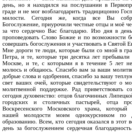
день, но я находился на послушании в Первопр
граде и не мог возблагодарить традицицонно Госп
милости. Сегодня же, когда все Вы собр
Богослужение, приурочили честные отцы и моё че
за что сердечно Вас благодарю. Изо дня в ден
проповедовать Слово Божие и по возможности б
совершать богослужения и участвовать в Святой Е
Мне дороги те люди, которые были со мной в гра
Петра, и те, которые три десятка лет пребывали
Москве, и те, с которыми я в течение 5 лет н
молюсь и общаюсь. Спасибо вам за ваши молитв
добрые слова и одобрения, спасибо за вашу теплу
свет ваших очей, которые свидетельствуют о м
молитвенной поддержке. Рад приветствовать со
сегодня духовенство: отцов благочинных Липецко
городских и столичных пастырей, отца про
Воскресенского Московского храма, который 
нашей молодости моим однокурсником по д
образованию. Всем, кто сегодня оказался в этот 
день за богослужением сердечная благодарност